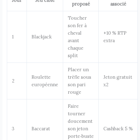
Jour
Jeu ciblé
proposé
associé
Toucher
son fer à
cheval
+10 % RTP
1
Blackjack
avant
extra
chaque
split
Placer un
Roulette
trèfle sous
Jeton gratuit
2
européenne
son pari
x2
rouge
Faire
tourner
doucement
3
Baccarat
son jeton
Cashback 5 %
porte‑buste