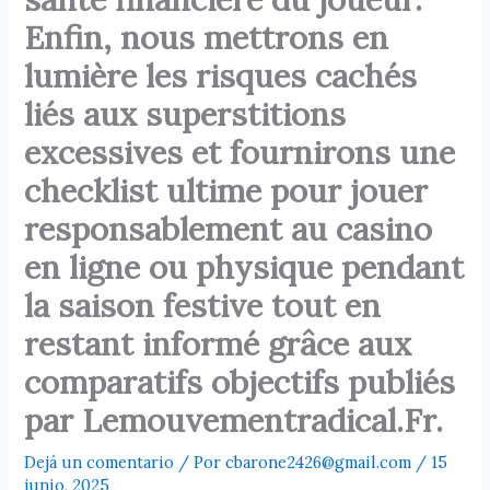
Enfin, nous mettrons en
lumière les risques cachés
liés aux superstitions
excessives et fournirons une
checklist ultime pour jouer
responsablement au casino
en ligne ou physique pendant
la saison festive tout en
restant informé grâce aux
comparatifs objectifs publiés
par Lemouvementradical.Fr.
Dejá un comentario
/ Por
cbarone2426@gmail.com
/
15
junio, 2025