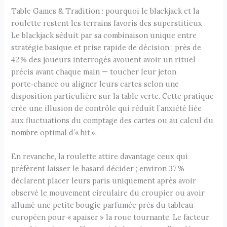
Table Games & Tradition : pourquoi le blackjack et la
roulette restent les terrains favoris des superstitieux
Le blackjack séduit par sa combinaison unique entre
stratégie basique et prise rapide de décision ; près de
42 % des joueurs interrogés avouent avoir un rituel
précis avant chaque main — toucher leur jeton
porte‑chance ou aligner leurs cartes selon une
disposition particulière sur la table verte. Cette pratique
crée une illusion de contrôle qui réduit l’anxiété liée
aux fluctuations du comptage des cartes ou au calcul du
nombre optimal d’« hit ».
En revanche, la roulette attire davantage ceux qui
préfèrent laisser le hasard décider ; environ 37 %
déclarent placer leurs paris uniquement après avoir
observé le mouvement circulaire du croupier ou avoir
allumé une petite bougie parfumée près du tableau
européen pour « apaiser » la roue tournante. Le facteur