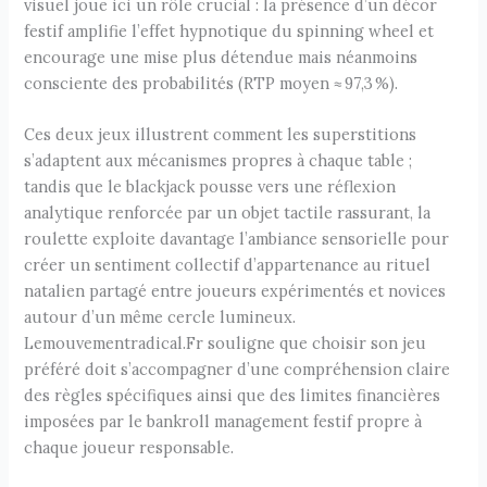
visuel joue ici un rôle crucial : la présence d’un décor
festif amplifie l’effet hypnotique du spinning wheel et
encourage une mise plus détendue mais néanmoins
consciente des probabilités (RTP moyen ≈ 97,3 %).
Ces deux jeux illustrent comment les superstitions
s’adaptent aux mécanismes propres à chaque table ;
tandis que le blackjack pousse vers une réflexion
analytique renforcée par un objet tactile rassurant, la
roulette exploite davantage l’ambiance sensorielle pour
créer un sentiment collectif d’appartenance au rituel
natalien partagé entre joueurs expérimentés et novices
autour d’un même cercle lumineux.
Lemouvementradical.Fr souligne que choisir son jeu
préféré doit s’accompagner d’une compréhension claire
des règles spécifiques ainsi que des limites financières
imposées par le bankroll management festif propre à
chaque joueur responsable.