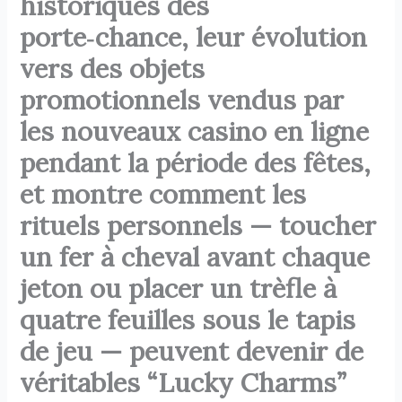
historiques des
porte‑chance, leur évolution
vers des objets
promotionnels vendus par
les nouveaux casino en ligne
pendant la période des fêtes,
et montre comment les
rituels personnels — toucher
un fer à cheval avant chaque
jeton ou placer un trèfle à
quatre feuilles sous le tapis
de jeu — peuvent devenir de
véritables “Lucky Charms”