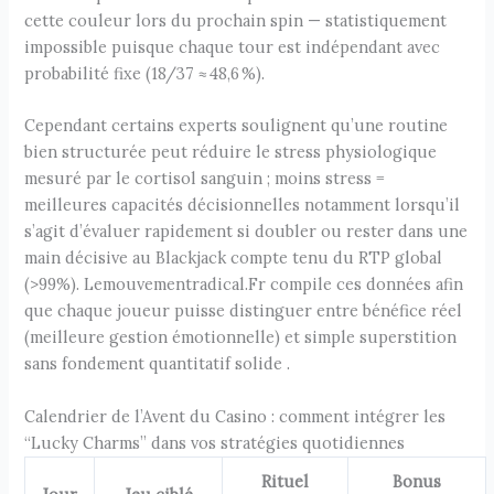
cette couleur lors du prochain spin — statistiquement
impossible puisque chaque tour est indépendant avec
probabilité fixe (18/37 ≈ 48,6 %).
Cependant certains experts soulignent qu’une routine
bien structurée peut réduire le stress physiologique
mesuré par le cortisol sanguin ; moins stress =
meilleures capacités décisionnelles notamment lorsqu’il
s’agit d’évaluer rapidement si doubler ou rester dans une
main décisive au Blackjack compte tenu du RTP global
(>99%). Lemouvementradical.Fr compile ces données afin
que chaque joueur puisse distinguer entre bénéfice réel
(meilleure gestion émotionnelle) et simple superstition
sans fondement quantitatif solide .
Calendrier de l’Avent du Casino : comment intégrer les
“Lucky Charms” dans vos stratégies quotidiennes
Rituel
Bonus