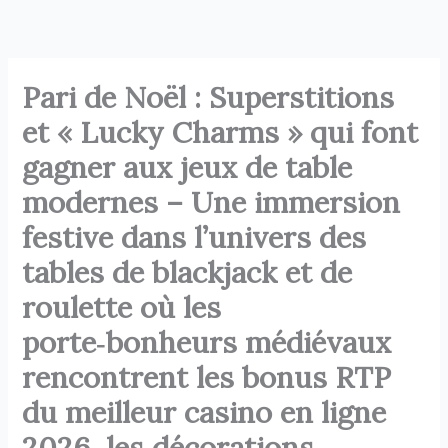
Ir
al
contenido
Pari de Noël : Superstitions
et « Lucky Charms » qui font
gagner aux jeux de table
modernes – Une immersion
festive dans l’univers des
tables de blackjack et de
roulette où les
porte‑bonheurs médiévaux
rencontrent les bonus RTP
du meilleur casino en ligne
2026, les décorations