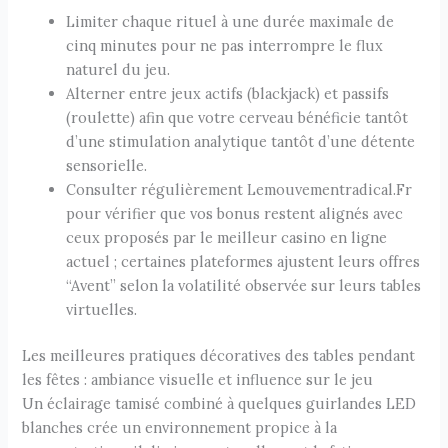
Limiter chaque rituel à une durée maximale de
cinq minutes pour ne pas interrompre le flux
naturel du jeu.
Alterner entre jeux actifs (blackjack) et passifs
(roulette) afin que votre cerveau bénéficie tantôt
d’une stimulation analytique tantôt d’une détente
sensorielle.
Consulter régulièrement Lemouvementradical.Fr
pour vérifier que vos bonus restent alignés avec
ceux proposés par le meilleur casino en ligne
actuel ; certaines plateformes ajustent leurs offres
“Avent” selon la volatilité observée sur leurs tables
virtuelles.
Les meilleures pratiques décoratives des tables pendant
les fêtes : ambiance visuelle et influence sur le jeu
Un éclairage tamisé combiné à quelques guirlandes LED
blanches crée un environnement propice à la