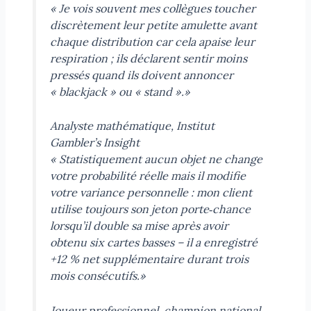
« Je vois souvent mes collègues toucher
discrètement leur petite amulette avant
chaque distribution car cela apaise leur
respiration ; ils déclarent sentir moins
pressés quand ils doivent annoncer
« blackjack » ou « stand ».»
Analyste mathématique
, Institut
Gambler’s Insight
« Statistiquement aucun objet ne change
votre probabilité réelle mais il modifie
votre variance personnelle : mon client
utilise toujours son jeton porte‑chance
lorsqu’il double sa mise après avoir
obtenu six cartes basses – il a enregistré
+12 % net supplémentaire durant trois
mois consécutifs.»
Joueur professionnel
, champion national