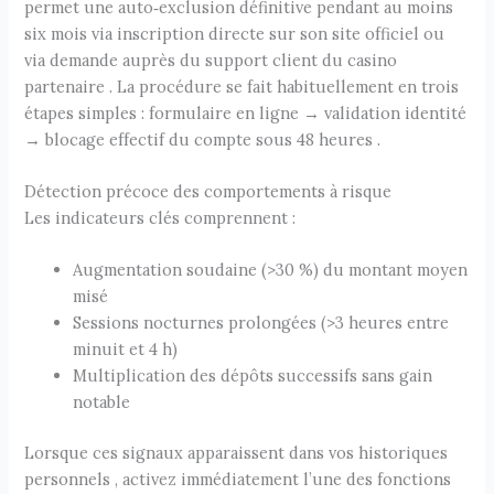
permet une auto‑exclusion définitive pendant au moins
six mois via inscription directe sur son site officiel ou
via demande auprès du support client du casino
partenaire . La procédure se fait habituellement en trois
étapes simples : formulaire en ligne → validation identité
→ blocage effectif du compte sous 48 heures .
Détection précoce des comportements à risque
Les indicateurs clés comprennent :
Augmentation soudaine (>30 %) du montant moyen
misé
Sessions nocturnes prolongées (>3 heures entre
minuit et 4 h)
Multiplication des dépôts successifs sans gain
notable
Lorsque ces signaux apparaissent dans vos historiques
personnels , activez immédiatement l’une des fonctions