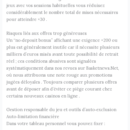
jeux avec vos sessions habituelles vous réduisez
considérablement le nombre total de mises nécessaires
pour atteindre ×30 .
Risques liés aux offres trop généreuses
Un “no‑deposit bonus” affichant une exigence ×200 ou
plus est généralement inutile car il nécessite plusieurs
milliers d’euros misés avant toute possibilité de retrait
réel ; ces conditions abusives sont signalées
systématiquement dans nos revues sur Basketnews.Net,
où nous attribuons une note rouge aux promotions
jugées déloyales . Toujours comparer plusieurs offres
avant de déposer afin d’éviter ce piège courant chez
certains nouveaux casinos en ligne .
Gestion responsable du jeu et outils d’auto‑exclusion
Auto‑limitation financière
Dans votre tableau personnel vous pouvez fixer :