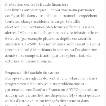
Protection contre la fraude financière
Les limites automatiques – dépôt maximum journalier
configurable dans votre tableau personnel – empêchent
toute surcharge accidentelle du portefeuille
électronique ; certaines plateformes offrent aussi des
alertes SMS ou e‑mail dès qu’une activité inhabituelle est
détectée (par exemple plusieurs dépôts consécutifs
supérieurs à €500). Ces mécanismes sont essentiels pour
prévenir le vol d’identifiants bancaires ou l’exploitation
abusive des comptes inactifs par des cybercriminels
externes au casino lui‑même .
Responsabilité sociale du casino
Les opérateurs agréés doivent afficher clairement leurs
programmes d’aide aux joueurs problématiques :
partenariat avec GamCare France ou ADTPG garantit un
accès gratuit à une hotline disponible 24/7 ainsi qu’à des
outils d’auto‑exclusion intégrés directement dans