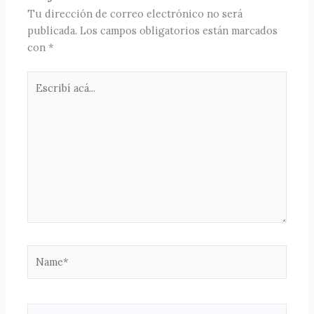
Tu dirección de correo electrónico no será
publicada.
Los campos obligatorios están marcados
con
*
Escribí
acá...
Name*
Correo