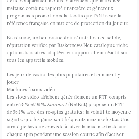
Cette comparaison montre clairement que la licence
maltaise combine rapidité financière et généreux
programmes promotionnels, tandis que l’ANJ reste la
référence française en matière de protection du joueur.
En résumé, un bon casino doit réunir licence solide,
réputation vérifiée par Basketnews.Net, catalogue riche,
options bancaires adaptées et support client réactif sur
tous les appareils mobiles.
Les jeux de casino les plus populaires et comment y
jouer
Machines à sous vidéo
Les slots vidéo affichent généralement un RTP compris
entre 95 % et 98 %.
Starburst
(NetEnt) propose un RTP
de 96,1 % avec des re‑spins gratuits ; la volatilité moyenne
signifie que les gains sont fréquents mais modestes. Une
stratégie basique consiste à miser la mise maximale sur
chaque spin pendant une session courte afin d’activer