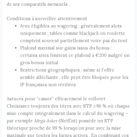
de ses comparatifs mensuels .
Conditions à surveiller attentivement
Jeux éligibles au wagering : généralement slots
uniquement ; tables comme blackjack ou roulette
comptent souvent partiellement voire pas du tout
Plafond maximal sur gains issus du bonus :
certains sites limitent ce plafond à €200 malgré un
gros bonus initial
Restrictions géographiques : même si l’offre
semble alléchante , elle peut être bloquée pour les
IP françaises non vérifiées
Astuces pour “casser” efficacement le rollover
Choisissez toujours des titres avec RTP ≥ 96 % où chaque
mise compte intégralement dans le calcul du wagering –
par exemple
Mega Joker
(NetEnt) possède un RTP
théorique proche de 99 % lorsqu’on joue avec la mise
maximale sur toutes les lignes actives . En combinant ces