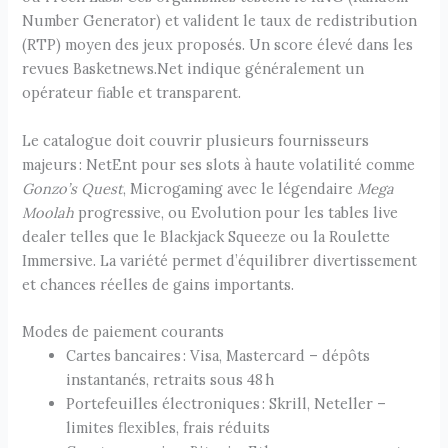
Number Generator) et valident le taux de redistribution
(RTP) moyen des jeux proposés. Un score élevé dans les
revues Basketnews.Net indique généralement un
opérateur fiable et transparent.
Le catalogue doit couvrir plusieurs fournisseurs
majeurs : NetEnt pour ses slots à haute volatilité comme
Gonzo’s Quest
, Microgaming avec le légendaire
Mega
Moolah
progressive, ou Evolution pour les tables live
dealer telles que le Blackjack Squeeze ou la Roulette
Immersive. La variété permet d’équilibrer divertissement
et chances réelles de gains importants.
Modes de paiement courants
Cartes bancaires : Visa, Mastercard – dépôts
instantanés, retraits sous 48 h
Portefeuilles électroniques : Skrill, Neteller –
limites flexibles, frais réduits