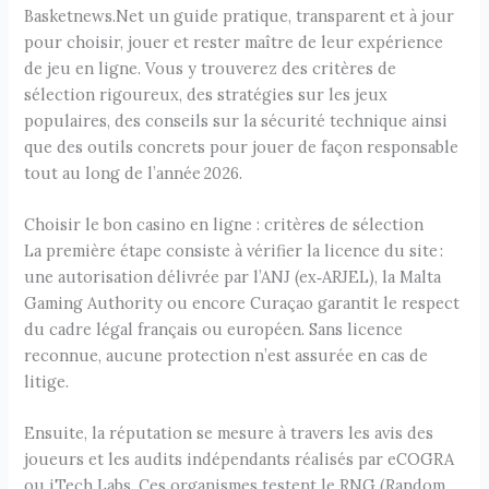
Basketnews.Net un guide pratique, transparent et à jour
pour choisir, jouer et rester maître de leur expérience
de jeu en ligne. Vous y trouverez des critères de
sélection rigoureux, des stratégies sur les jeux
populaires, des conseils sur la sécurité technique ainsi
que des outils concrets pour jouer de façon responsable
tout au long de l’année 2026.
Choisir le bon casino en ligne : critères de sélection
La première étape consiste à vérifier la licence du site :
une autorisation délivrée par l’ANJ (ex‑ARJEL), la Malta
Gaming Authority ou encore Curaçao garantit le respect
du cadre légal français ou européen. Sans licence
reconnue, aucune protection n’est assurée en cas de
litige.
Ensuite, la réputation se mesure à travers les avis des
joueurs et les audits indépendants réalisés par eCOGRA
ou iTech Labs. Ces organismes testent le RNG (Random