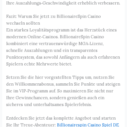
Ihre Auszahlungs‑Geschwindigkeit erheblich verbessern.
Fazit: Warum Sie jetzt zu BillionaireSpin Casino
wechseln sollten
Ein starkes Loyalitätsprogramm ist das Herzstück eines
modernen Online‑Casinos. BillionaireSpin Casino
kombiniert eine vertrauenswürdige MGA‑Lizenz,
schnelle Auszahlungen und ein transparentes
Punktesystem, das sowohl Anfängern als auch erfahrenen
Spielern echte Mehrwerte bietet.
Setzen Sie die hier vorgestellten Tipps um, nutzen Sie
den Willkommensbonus, sammeln Sie Punkte und steigen
Sie im VIP‑Programm auf. So maximieren Sie nicht nur
Ihre Gewinnchancen, sondern genießen auch ein
sicheres und unterhaltsames Spielerlebnis.
Entdecken Sie jetzt das komplette Angebot und starten
Sie Ihr Treue‑Abenteuer:
Billionairespin Casino Spiel DE