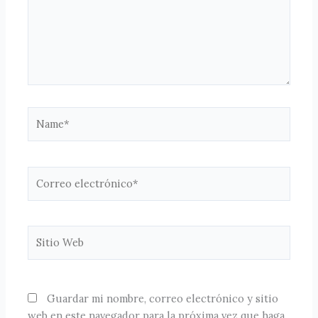
Name*
Correo
electrónico*
Sitio
Web
Guardar mi nombre, correo electrónico y sitio
web en este navegador para la próxima vez que haga