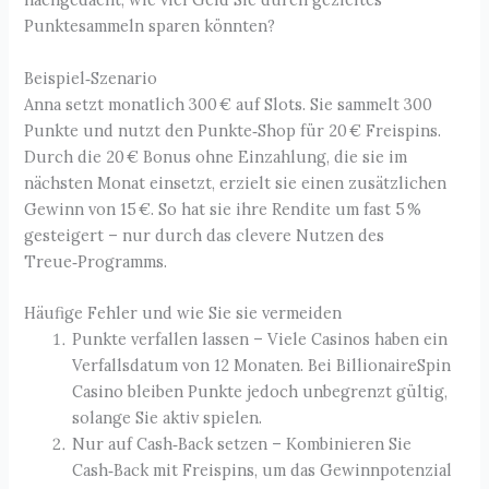
Punktesammeln sparen könnten?
Beispiel‑Szenario
Anna setzt monatlich 300 € auf Slots. Sie sammelt 300
Punkte und nutzt den Punkte‑Shop für 20 € Freispins.
Durch die 20 € Bonus ohne Einzahlung, die sie im
nächsten Monat einsetzt, erzielt sie einen zusätzlichen
Gewinn von 15 €. So hat sie ihre Rendite um fast 5 %
gesteigert – nur durch das clevere Nutzen des
Treue‑Programms.
Häufige Fehler und wie Sie sie vermeiden
Punkte verfallen lassen – Viele Casinos haben ein
Verfallsdatum von 12 Monaten. Bei BillionaireSpin
Casino bleiben Punkte jedoch unbegrenzt gültig,
solange Sie aktiv spielen.
Nur auf Cash‑Back setzen – Kombinieren Sie
Cash‑Back mit Freispins, um das Gewinnpotenzial