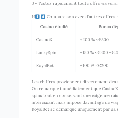
3 • Testez rapidement toute offre via vers
H
Comparaison avec d’autres offres
Casino étudié
Bonus dé
CasinoX
+200 % ≤€500
LuckySpin
+150 % ≤€300 +€2
RoyalBet
+100 % ≤€200
Les chiffres proviennent directement des f
On remarque immédiatement que CasinoX pro
spins tout en conservant une exigence rai
intéressant mais impose davantage de wa
RoyalBet se démarque uniquement par sa si