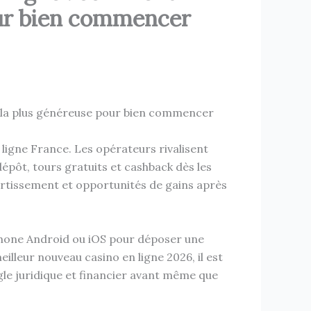
our bien commencer
e la plus généreuse pour bien commencer
 ligne France. Les opérateurs rivalisent
pôt, tours gratuits et cashback dès les
vertissement et opportunités de gains après
tphone Android ou iOS pour déposer une
illeur nouveau casino en ligne 2026, il est
le juridique et financier avant même que