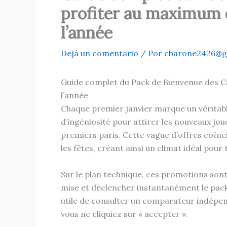
profiter au maximum d
l’année
Dejá un comentario
/ Por
cbarone2426@g
Guide complet du Pack de Bienvenue des C
l’année
Chaque premier janvier marque un véritable
d’ingéniosité pour attirer les nouveaux j
premiers paris. Cette vague d’offres coïnc
les fêtes, créant ainsi un climat idéal pou
Sur le plan technique, ces promotions sont
mise et déclencher instantanément le pack d
utile de consulter un comparateur indépen
vous ne cliquiez sur « accepter ».