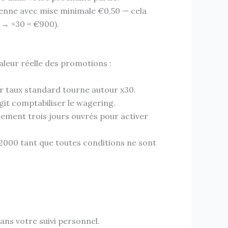
péenne avec mise minimale €0,50 — cela
0 → ×30 = €900).
aleur réelle des promotions :
r taux standard tourne autour x30.
’agit comptabiliser le wagering.
lement trois jours ouvrés pour activer
 €2000 tant que toutes conditions ne sont
ns votre suivi personnel.​