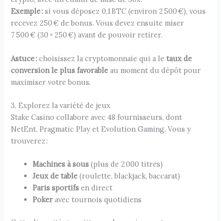
Exemple :
si vous déposez 0,1 BTC (environ 2 500 €), vous
recevez 250 € de bonus. Vous devez ensuite miser
7 500 € (30 × 250 €) avant de pouvoir retirer.
Astuce :
choisissez la cryptomonnaie qui a le
taux de
conversion le plus favorable
au moment du dépôt pour
maximiser votre bonus.
3. Explorez la variété de jeux
Stake Casino collabore avec 48 fournisseurs, dont
NetEnt, Pragmatic Play et Evolution Gaming. Vous y
trouverez :
Machines à sous
(plus de 2 000 titres)
Jeux de table
(roulette, blackjack, baccarat)
Paris sportifs
en direct
Poker
avec tournois quotidiens