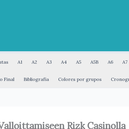
utas
A1
A2
A3
A4
A5
A5B
A6
A7
o Final
Bibliografía
Colores por grupos
Cronog
Valloittamiseen Rizk Casinolla