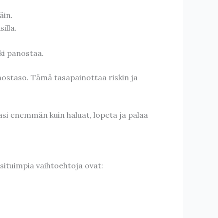
äin.
illa.
tki panostaa.
panostaso. Tämä tasapainottaa riskin ja
vasi enemmän kuin haluat, lopeta ja palaa
osituimpia vaihtoehtoja ovat: