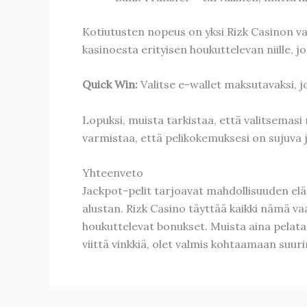
Kotiutusten nopeus on yksi Rizk Casinon va
kasinoesta erityisen houkuttelevan niille, j
Quick Win:
Valitse e-wallet maksutavaksi, 
Lopuksi, muista tarkistaa, että valitsemas
varmistaa, että pelikokemuksesi on sujuva j
Yhteenveto
Jackpot-pelit tarjoavat mahdollisuuden elä
alustan. Rizk Casino täyttää kaikki nämä va
houkuttelevat bonukset. Muista aina pelata 
viittä vinkkiä, olet valmis kohtaamaan suu