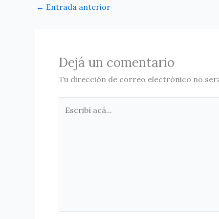
←
Entrada anterior
Dejá un comentario
Tu dirección de correo electrónico no ser
Escribí
acá...