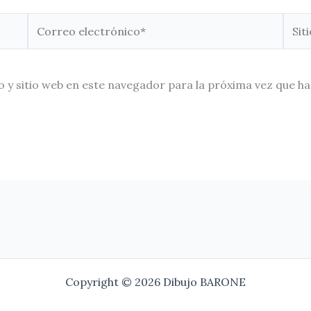
Correo
Sitio
electrónico*
Web
 y sitio web en este navegador para la próxima vez que h
Copyright © 2026 Dibujo BARONE