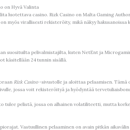
ino on Hyvä Valinta
alita luotettava casino. Rizk Casino on Malta Gaming Autho
a on myös virallisesti rekisteröity, mikä näkyy hakusanoissa
an suosituilta pelivalmistajilta, kuten NetEnt ja Microgami
 käsitellään 24 tunnin sisällä.
suoraan
Rizk Casino
-sivustolle ja aloittaa pelaamisen. Tämä on
 sivulle, jossa voit rekisteröityä ja hyödyntää tervetuliaisbon
 tulee pelistä, jossa on alhainen volatiliteetti, mutta kor
tappiorajat. Vastuullinen pelaaminen on avain pitkän aikaväl