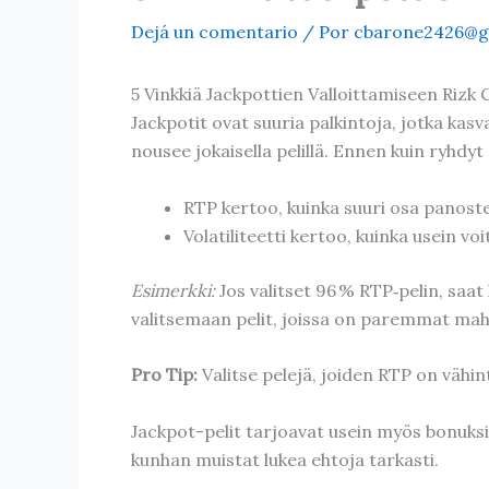
Dejá un comentario
/ Por
cbarone2426@g
5 Vinkkiä Jackpottien Valloittamiseen Rizk 
Jackpotit ovat suuria palkintoja, jotka kasv
nousee jokaisella pelillä. Ennen kuin ryhdyt
RTP kertoo, kuinka suuri osa panostetu
Volatiliteetti kertoo, kuinka usein vo
Esimerkki:
Jos valitset 96 % RTP‑pelin, saat
valitsemaan pelit, joissa on paremmat mah
Pro Tip:
Valitse pelejä, joiden RTP on vähi
Jackpot-pelit tarjoavat usein myös bonuksia
kunhan muistat lukea ehtoja tarkasti.