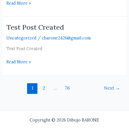
Novas
Read More »
casas
de
apostas
Test Post Created
em
Portugal
Uncategorized
/
cbarone2426@gmail.com
ganham
Test Post Created
formas
surpreendentes
Test
Read More »
para
Post
atrair
Created
quem
está
1
2
…
76
Next
→
começando
Copyright © 2026 Dibujo BARONE