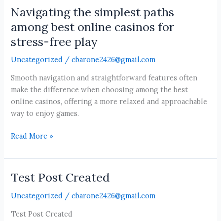
Navigating the simplest paths
among best online casinos for
stress-free play
Uncategorized
/
cbarone2426@gmail.com
Smooth navigation and straightforward features often
make the difference when choosing among the best
online casinos, offering a more relaxed and approachable
way to enjoy games.
Navigating
Read More »
the
simplest
paths
Test Post Created
among
best
Uncategorized
/
cbarone2426@gmail.com
online
Test Post Created
casinos