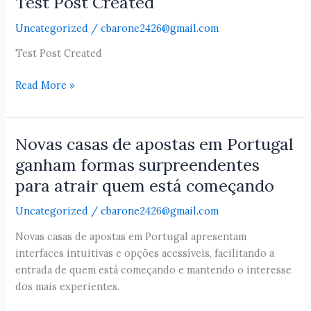
Test Post Created
кроків:
як
Uncategorized
/
cbarone2426@gmail.com
casino
Test Post Created
senza
documenti
Test
Read More »
спрощує
Post
старт
Created
гри
Novas casas de apostas em Portugal
ganham formas surpreendentes
para atrair quem está começando
Uncategorized
/
cbarone2426@gmail.com
Novas casas de apostas em Portugal apresentam
interfaces intuitivas e opções acessíveis, facilitando a
entrada de quem está começando e mantendo o interesse
dos mais experientes.