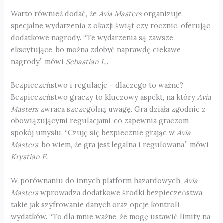
Warto również dodać, że
Avia Masters
organizuje
specjalne wydarzenia z okazji świąt czy rocznic, oferując
dodatkowe nagrody. “Te wydarzenia są zawsze
ekscytujące, bo można zdobyć naprawdę ciekawe
nagrody,” mówi
Sebastian L.
.
Bezpieczeństwo i regulacje – dlaczego to ważne?
Bezpieczeństwo graczy to kluczowy aspekt, na który
Avia
Masters
zwraca szczególną uwagę. Gra działa zgodnie z
obowiązującymi regulacjami, co zapewnia graczom
spokój umysłu. “Czuję się bezpiecznie grając w
Avia
Masters
, bo wiem, że gra jest legalna i regulowana,” mówi
Krystian F.
.
W porównaniu do innych platform hazardowych,
Avia
Masters
wprowadza dodatkowe środki bezpieczeństwa,
takie jak szyfrowanie danych oraz opcje kontroli
wydatków. “To dla mnie ważne, że mogę ustawić limity na