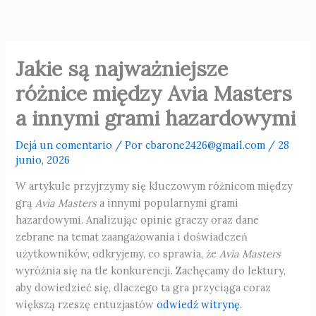
Ir
al
contenido
Jakie są najważniejsze
różnice między Avia Masters
a innymi grami hazardowymi
Dejá un comentario
/ Por
cbarone2426@gmail.com
/
28
junio, 2026
W artykule przyjrzymy się kluczowym różnicom między
grą
Avia Masters
a innymi popularnymi grami
hazardowymi. Analizując opinie graczy oraz dane
zebrane na temat zaangażowania i doświadczeń
użytkowników, odkryjemy, co sprawia, że
Avia Masters
wyróżnia się na tle konkurencji. Zachęcamy do lektury,
aby dowiedzieć się, dlaczego ta gra przyciąga coraz
większą rzeszę entuzjastów
odwiedź witrynę
.