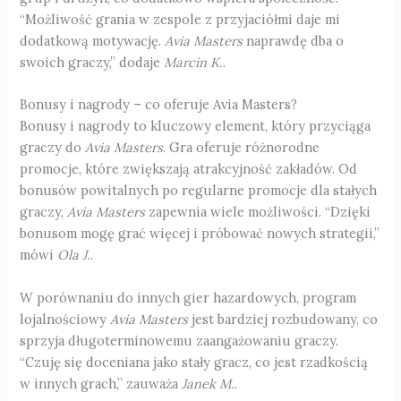
“Możliwość grania w zespole z przyjaciółmi daje mi
dodatkową motywację.
Avia Masters
naprawdę dba o
swoich graczy,” dodaje
Marcin K.
.
Bonusy i nagrody – co oferuje Avia Masters?
Bonusy i nagrody to kluczowy element, który przyciąga
graczy do
Avia Masters
. Gra oferuje różnorodne
promocje, które zwiększają atrakcyjność zakładów. Od
bonusów powitalnych po regularne promocje dla stałych
graczy,
Avia Masters
zapewnia wiele możliwości. “Dzięki
bonusom mogę grać więcej i próbować nowych strategii,”
mówi
Ola J.
.
W porównaniu do innych gier hazardowych, program
lojalnościowy
Avia Masters
jest bardziej rozbudowany, co
sprzyja długoterminowemu zaangażowaniu graczy.
“Czuję się doceniana jako stały gracz, co jest rzadkością
w innych grach,” zauważa
Janek M.
.