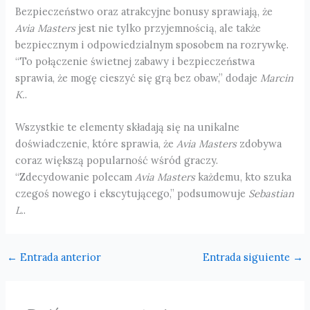
Bezpieczeństwo oraz atrakcyjne bonusy sprawiają, że
Avia Masters
jest nie tylko przyjemnością, ale także
bezpiecznym i odpowiedzialnym sposobem na rozrywkę.
“To połączenie świetnej zabawy i bezpieczeństwa
sprawia, że mogę cieszyć się grą bez obaw,” dodaje
Marcin
K.
.
Wszystkie te elementy składają się na unikalne
doświadczenie, które sprawia, że
Avia Masters
zdobywa
coraz większą popularność wśród graczy.
“Zdecydowanie polecam
Avia Masters
każdemu, kto szuka
czegoś nowego i ekscytującego,” podsumowuje
Sebastian
L.
.
←
Entrada anterior
Entrada siguiente
→