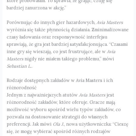
które próbowałam. To sprawia, że grając, czuję się
bardziej zanurzona w akcję.”
Porównując do innych gier hazardowych,
Avia Masters
wyróżnia się także płynnością działania. Zminimalizowane
czasy ładowania oraz responsywność interfejsu
sprawiają, że gra jest bardziej satysfakcjonująca. “Czasami
inne gry się wieszają, co jest frustrujące, ale w
Avia
Masters
nigdy nie miałem takiego problemu,” mówi
Sebastian L.
.
Rodzaje dostępnych zakładów w Avia Masters i ich
różnorodność
Jednym z najważniejszych atutów
Avia Masters
jest
różnorodność zakładów, które oferuje. Gracze mają
możliwość wyboru spośród wielu typów zakładów, co
pozwala na dostosowanie strategii do własnych
preferencji. Jak mówi
Ola J.
, nowa użytkowniczka: “Cieszę
się, że mogę wybierać spośród różnych rodzajów