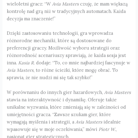
wieloletni gracz: “W
Avia Masters
czuję, że mam większą
kontrolę nad grą niż w tradycyjnych automatach. Każda
decyzja ma znaczenie!”
Dzięki zastosowaniu technologii, gra wprowadza
różnorodne mechaniki, które są dostosowane do
preferencji graczy. Możliwość wyboru strategii oraz
różnorodność scenariuszy sprawiają, że każda sesja jest
inna.
Kasia R.
dodaje: “To, co mnie najbardziej fascynuje w
Avia Masters
, to różne ścieżki, które mogę obrać. To
sprawia, że nie nudzi mi się tak szybko!”
W porównaniu do innych gier hazardowych,
Avia Masters
stawia na interaktywność i dynamikę. Oferuje także
unikalne wyzwania, które zmieniają się w zależności od
umiejętności gracza. “Zawsze szukam gier, które
wymagają myślenia i strategii, a
Avia Masters
idealnie
wpasowuje się w moje oczekiwania,” mówi
Piotr W.
,
pasjonat gier strategicznych.