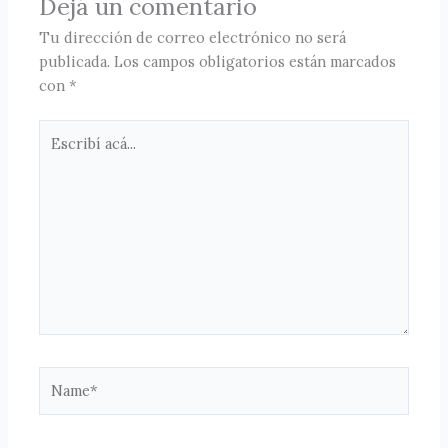
Dejá un comentario
Tu dirección de correo electrónico no será
publicada.
Los campos obligatorios están marcados
con
*
Escribí
acá...
Name*