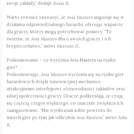
swoje zakłady,” dodaje
Kasia R.
.
Warto również zauważyć, że
Avia Masters
angażuje się w
działania odpowiedzialnego hazardu, oferując wsparcie
dla graczy, którzy mogą potrzebować pomocy. “To
świetne, że
Avia Masters
dba o swoich graczy i ich
bezpieczeństwo,” mówi
Mateusz D.
.
Podsumowanie – co wyróżnia Avia Masters na rynku
gier?
Podsumowując,
Avia Masters
wyróżnia się na rynku gier
hazardowych dzięki innowacyjnej mechanice,
atrakcyjnemu interfejsowi, różnorodności zakładów oraz
silnej społeczności graczy. Gracze podkreślają, że czują
się częścią czegoś większego, co znacznie zwiększa ich
zaangażowanie. “Nie wyobrażam sobie powrotu do
innych gier po tym, jak odkryłem
Avia Masters
,” mówi
Julia
K.
.