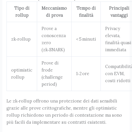
Tipo di
Meccanismo
Tempo di
Principali
rollup
di prova
finalità
vantaggi
Prove a
Privacy
conoscenza
elevata,
zk‑rollup
< 5 minuti
zero
finalità quasi
(zk‑SNARK)
immediata
Prove di
Compatibilit
optimistic
frode
1‑2 ore
con EVM,
rollup
(challenge
costi ridotti
period)
Le zk‑rollup offrono una protezione dei dati sensibili
grazie alle prove crittografiche, mentre gli optimistic
rollup richiedono un periodo di contestazione ma sono
più facili da implementare su contratti esistenti.