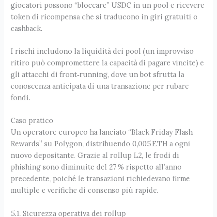
giocatori possono “bloccare” USDC in un pool e ricevere
token di ricompensa che si traducono in giri gratuiti o
cashback.
I rischi includono la liquidità dei pool (un improvviso
ritiro può compromettere la capacità di pagare vincite) e
gli attacchi di front‑running, dove un bot sfrutta la
conoscenza anticipata di una transazione per rubare
fondi.
Caso pratico
Un operatore europeo ha lanciato “Black Friday Flash
Rewards” su Polygon, distribuendo 0,005 ETH a ogni
nuovo depositante. Grazie al rollup L2, le frodi di
phishing sono diminuite del 27 % rispetto all’anno
precedente, poiché le transazioni richiedevano firme
multiple e verifiche di consenso più rapide.
5.1. Sicurezza operativa dei rollup