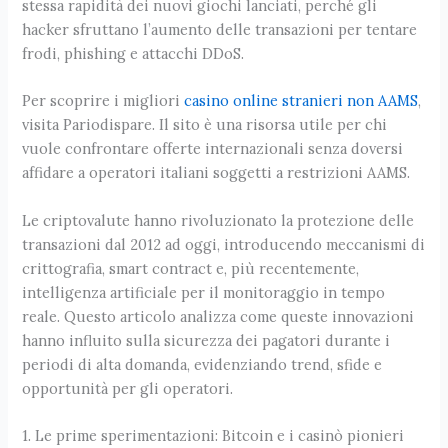
stessa rapidità dei nuovi giochi lanciati, perché gli
hacker sfruttano l’aumento delle transazioni per tentare
frodi, phishing e attacchi DDoS.
Per scoprire i migliori
casino online stranieri non AAMS
,
visita Pariodispare. Il sito è una risorsa utile per chi
vuole confrontare offerte internazionali senza doversi
affidare a operatori italiani soggetti a restrizioni AAMS.
Le criptovalute hanno rivoluzionato la protezione delle
transazioni dal 2012 ad oggi, introducendo meccanismi di
crittografia, smart contract e, più recentemente,
intelligenza artificiale per il monitoraggio in tempo
reale. Questo articolo analizza come queste innovazioni
hanno influito sulla sicurezza dei pagatori durante i
periodi di alta domanda, evidenziando trend, sfide e
opportunità per gli operatori.
1. Le prime sperimentazioni: Bitcoin e i casinò pionieri