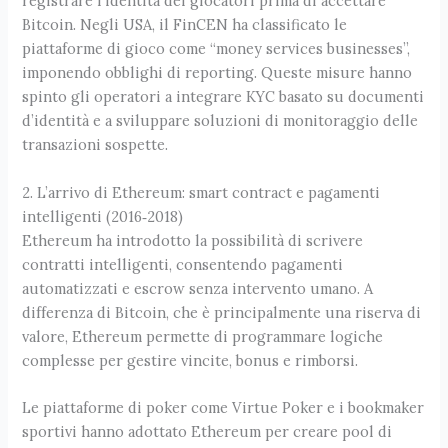
registrare l’identità dei giocatori prima di accettare
Bitcoin. Negli USA, il FinCEN ha classificato le
piattaforme di gioco come “money services businesses”,
imponendo obblighi di reporting. Queste misure hanno
spinto gli operatori a integrare KYC basato su documenti
d’identità e a sviluppare soluzioni di monitoraggio delle
transazioni sospette.
2. L’arrivo di Ethereum: smart contract e pagamenti
intelligenti (2016‑2018)
Ethereum ha introdotto la possibilità di scrivere
contratti intelligenti, consentendo pagamenti
automatizzati e escrow senza intervento umano. A
differenza di Bitcoin, che è principalmente una riserva di
valore, Ethereum permette di programmare logiche
complesse per gestire vincite, bonus e rimborsi.
Le piattaforme di poker come Virtue Poker e i bookmaker
sportivi hanno adottato Ethereum per creare pool di