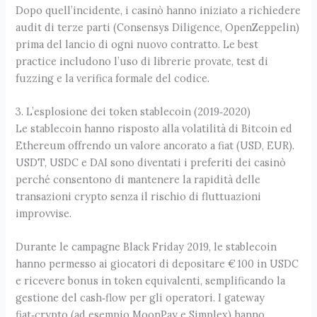
Dopo quell’incidente, i casinò hanno iniziato a richiedere
audit di terze parti (Consensys Diligence, OpenZeppelin)
prima del lancio di ogni nuovo contratto. Le best
practice includono l’uso di librerie provate, test di
fuzzing e la verifica formale del codice.
3. L’esplosione dei token stablecoin (2019‑2020)
Le stablecoin hanno risposto alla volatilità di Bitcoin ed
Ethereum offrendo un valore ancorato a fiat (USD, EUR).
USDT, USDC e DAI sono diventati i preferiti dei casinò
perché consentono di mantenere la rapidità delle
transazioni crypto senza il rischio di fluttuazioni
improvvise.
Durante le campagne Black Friday 2019, le stablecoin
hanno permesso ai giocatori di depositare € 100 in USDC
e ricevere bonus in token equivalenti, semplificando la
gestione del cash‑flow per gli operatori. I gateway
fiat‑crypto (ad esempio MoonPay e Simplex) hanno