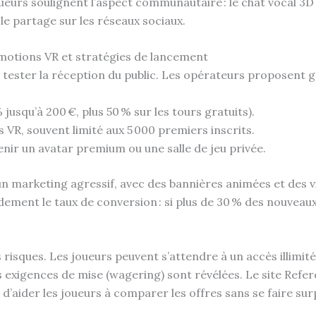
ueurs soulignent l’aspect communautaire : le chat vocal 3D
e partage sur les réseaux sociaux.
omotions VR et stratégies de lancement
r tester la réception du public. Les opérateurs proposent 
jusqu’à 200 €, plus 50 % sur les tours gratuits).
 VR, souvent limité aux 5 000 premiers inscrits.
nir un avatar premium ou une salle de jeu privée.
 marketing agressif, avec des bannières animées et des v
ment le taux de conversion : si plus de 30 % des nouveaux i
sques. Les joueurs peuvent s’attendre à un accès illimité 
les exigences de mise (wagering) sont révélées. Le site R
 d’aider les joueurs à comparer les offres sans se faire su