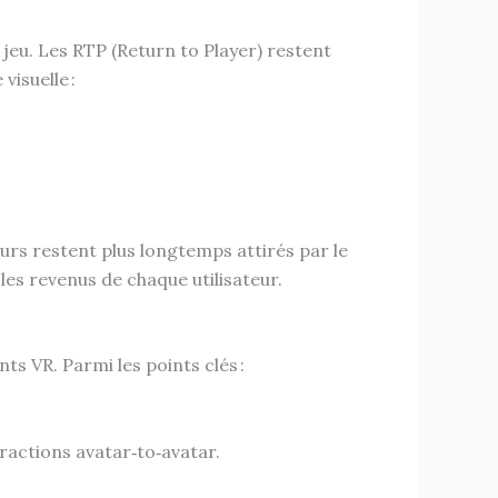
 jeu. Les RTP (Return to Player) restent
visuelle :
urs restent plus longtemps attirés par le
les revenus de chaque utilisateur.
s VR. Parmi les points clés :
ractions avatar‑to‑avatar.