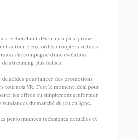
ueurs recherchent désormais plus qu’une
nt autour d’eux, où les croupiers virtuels
ersion s’accompagne d’une évolution
 de streaming plus fiables.
ur de soldes pour lancer des promotions
s tournois VR. C’est le moment idéal pour
parer les offres ou simplement s’informer
 tendances du marché du jeu en ligne.
 les performances techniques actuelles et