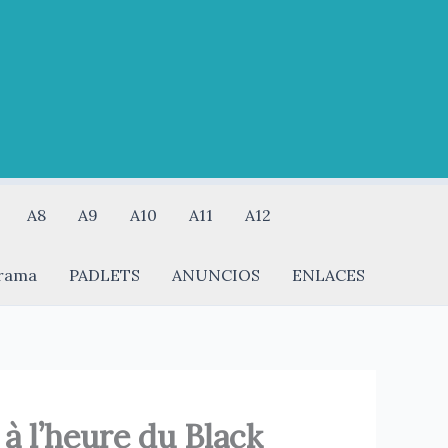
A8
A9
A10
A11
A12
rama
PADLETS
ANUNCIOS
ENLACES
 à l’heure du Black