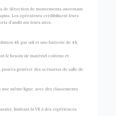
èmes de détection de mouvements anormaux
pins. Les opérateurs crédibilisent leurs
ts d’audit sur leurs sites.
ution 4K par œil et une batterie de 4 h,
t le besoin de matériel coûteux et
IA pourra générer des scénarios de salle de
ns une même ligue, avec des classements
ssive, limitant la VR à des expériences