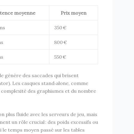
tence moyenne
Prix moyen
ms
350 €
ms
800 €
ms
550 €
le génère des saccades qui brisent
tor). Les casques stand‑alone, comme
t la complexité des graphismes et du nombre
 plus fluide avec les serveurs de jeu, mais
ent un rôle crucial : des poids excessifs ou
i le temps moyen passé sur les tables