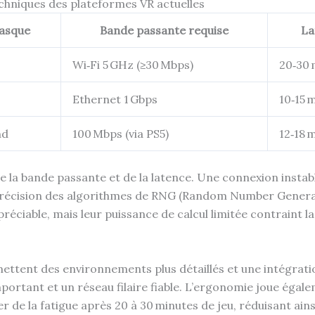
techniques des plateformes VR actuelles
casque
Bande passante requise
La
Wi‑Fi 5 GHz (≥30 Mbps)
20‑30 
Ethernet 1 Gbps
10‑15 
nd
100 Mbps (via PS5)
12‑18 
la bande passante et de la latence. Une connexion instab
 précision des algorithmes de RNG (Random Number Genera
ppréciable, mais leur puissance de calcul limitée contrain
ettent des environnements plus détaillés et une intégration
portant et un réseau filaire fiable. L’ergonomie joue égalem
 de la fatigue après 20 à 30 minutes de jeu, réduisant ains