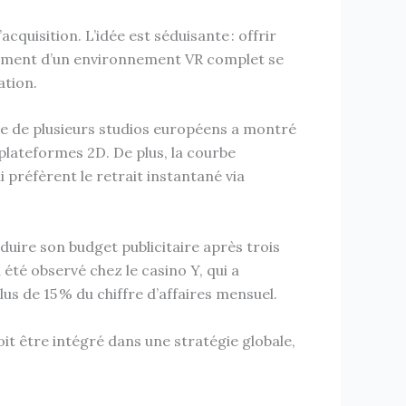
uisition. L’idée est séduisante : offrir
oppement d’un environnement VR complet se
ation.
ne de plusieurs studios européens a montré
 plateformes 2D. De plus, la courbe
 préfèrent le retrait instantané via
éduire son budget publicitaire après trois
été observé chez le casino Y, qui a
s de 15 % du chiffre d’affaires mensuel.
it être intégré dans une stratégie globale,