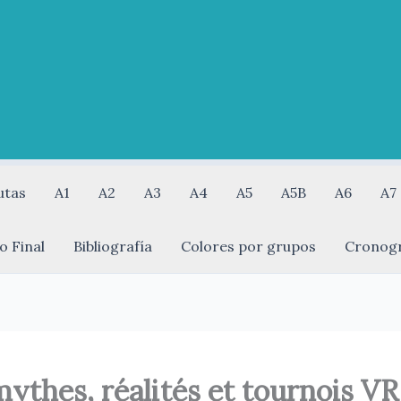
utas
A1
A2
A3
A4
A5
A5B
A6
A7
o Final
Bibliografía
Colores por grupos
Cronog
mythes, réalités et tournois VR