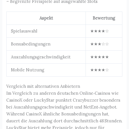
– Begrenzte Freispiele auf ausgewählte Slots
Aspekt
Bewertung
Spielauswahl
★★★★☆
Bonusbedingungen
★★★☆☆
Auszahlungsgeschwindigkeit
★★★★★
Mobile Nutzung
★★★★☆
Vergleich mit alternativen Anbietern
Im Vergleich zu anderen deutschen Online‑Casinos wie
CasinoX oder LuckyStar punktet Crazybuzzer besonders
bei Auszahlungsgeschwindigkeit und NetEnt‑Angebot.
Während CasinoX ähnliche Bonusbedingungen hat,
dauert die Auszahlung dort durchschnittlich 48 Stunden.
LuckyStar bietet mehr Freispiele, jedoch nur für