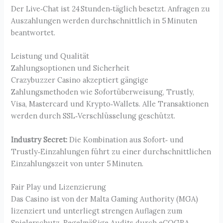
Der Live‑Chat ist 24 Stunden‑täglich besetzt. Anfragen zu
Auszahlungen werden durchschnittlich in 5 Minuten
beantwortet.
Leistung und Qualität
Zahlungsoptionen und Sicherheit
Crazybuzzer Casino akzeptiert gängige
Zahlungsmethoden wie Sofortüberweisung, Trustly,
Visa, Mastercard und Krypto‑Wallets. Alle Transaktionen
werden durch SSL‑Verschlüsselung geschützt.
Industry Secret:
Die Kombination aus Sofort‑ und
Trustly‑Einzahlungen führt zu einer durchschnittlichen
Einzahlungszeit von unter 5 Minuten.
Fair Play und Lizenzierung
Das Casino ist von der Malta Gaming Authority (MGA)
lizenziert und unterliegt strengen Auflagen zum
Spielerschutz. Regelmäßige Audits durch eCOGRA