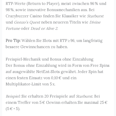
RTP‑Werte (Return to Player), meist zwischen 96 % und
98 %, sowie innovative Bonusmechaniken aus. Bei
Crazybuzzer Casino finden Sie Klassiker wie
Starburst
und
Gonzo’s Quest
neben neueren Titeln wie
Divine
Fortune
oder
Dead or Alive 2
.
Pro Tip:
Wählen Sie Slots mit RTP ≥ 96, um langfristig
bessere Gewinnchancen zu haben.
Freispiel‑Mechanik und Bonus ohne Einzahlung
Der Bonus ohne Einzahlung wird in Form von Free Spins
auf ausgewählte NetEnt‑Slots gewährt. Jeder Spin hat
einen festen Einsatz von 0,10 € und ein
Multiplikator‑Limit von 5 x.
Beispiel:
Sie erhalten 20 Freispiele auf
Starburst
. Bei
einem Treffer von 5 € Gewinn erhalten Sie maximal 25 €
(5 € × 5).