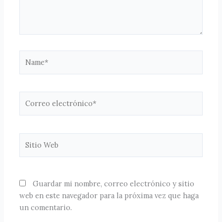
Name*
Correo
electrónico*
Sitio
Web
Guardar mi nombre, correo electrónico y sitio
web en este navegador para la próxima vez que haga
un comentario.