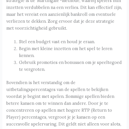
strategie is de ‘Martingale’-methode, waarbij spelers hun
inzetten verdubbelen na een verlies. Dit kan effectief zijn,
maar het vereist een aanzienlijk bankroll om eventuele
verliezen te dekken. Zorg ervoor dat je deze strategie
met voorzichtigheid gebruikt.
Stel een budget vast en houd je eraan.
Begin met kleine inzetten om het spel te leren
kennen.
Gebruik promoties en bonussen om je speeltegoed
te vergroten.
Bovendien is het verstandig om de
uitbetalingspercentages van de spellen te bekijken
voordat je begint met spelen. Sommige spellen bieden
betere kansen om te winnen dan andere. Door je te
concentreren op spellen met hogere RTP (Return to
Player) percentages, vergroot je je kansen op een
succesvolle spelervaring. Dit geldt niet alleen voor slots,