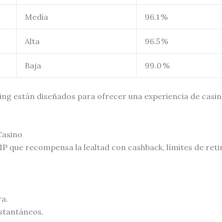
Media
96.1 %
Alta
96.5 %
Baja
99.0 %
ing están diseñados para ofrecer una experiencia de casin
Casino
P que recompensa la lealtad con cashback, límites de reti
ra.
nstantáneos.