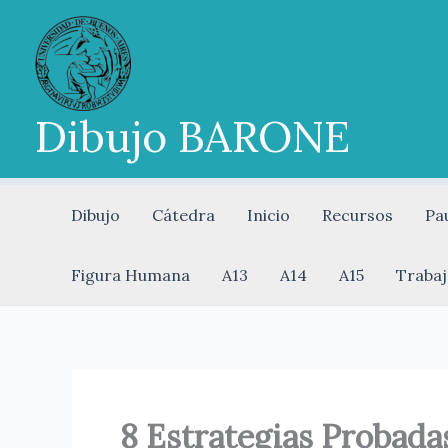
Ir
al
contenido
Dibujo BARONE
Dibujo
Cátedra
Inicio
Recursos
Pa
Figura Humana
A13
A14
A15
Trabaj
8 Estrategias Probada