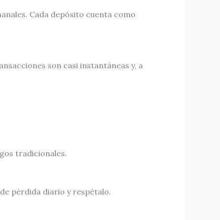
emanales. Cada depósito cuenta como
nsacciones son casi instantáneas y, a
gos tradicionales.
de pérdida diario y respétalo.