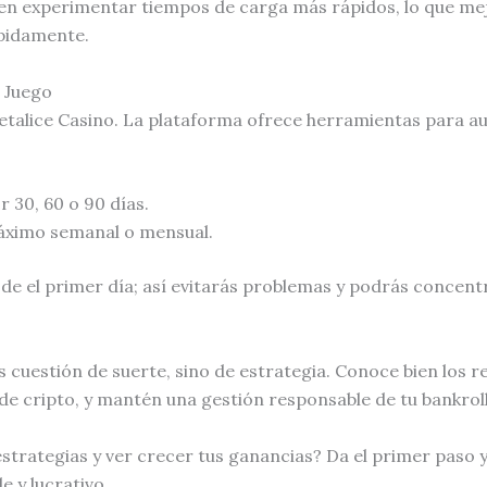
en experimentar tiempos de carga más rápidos, lo que mej
ápidamente.
l Juego
etalice Casino. La plataforma ofrece herramientas para aut
r 30, 60 o 90 días.
máximo semanal o mensual.
de el primer día; así evitarás problemas y podrás concent
cuestión de suerte, sino de estrategia. Conoce bien los req
de cripto, y mantén una gestión responsable de tu bankroll
strategias y ver crecer tus ganancias? Da el primer paso y
 y lucrativo.