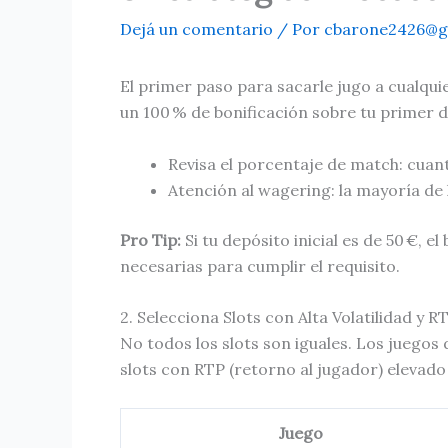
Dejá un comentario
/ Por
cbarone2426@g
El primer paso para sacarle jugo a cualquie
un 100 % de bonificación sobre tu primer d
Revisa el porcentaje de match: cuan
Atención al wagering: la mayoría de 
Pro Tip:
Si tu depósito inicial es de 50 €, e
necesarias para cumplir el requisito.
2. Selecciona Slots con Alta Volatilidad y R
No todos los slots son iguales. Los juegos 
slots con RTP (retorno al jugador) elevado
Juego