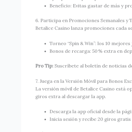
Beneficio: Evitas gastar de más y pr
6. Participa en Promociones Semanales y 
Betalice Casino lanza promociones cada se
Torneo “Spin & Win”: los 10 mejores
Bonos de recarga: 50 % extra en depó
Pro Tip:
Suscríbete al boletín de noticias 
7. Juega en la Versión Móvil para Bonos Exc
La versión móvil de Betalice Casino está o
giros extra al descargar la app.
Descarga la app oficial desde la pági
Inicia sesión y recibe 20 giros gratis