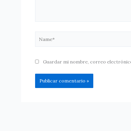
Name*
Guardar mi nombre, correo electrónico