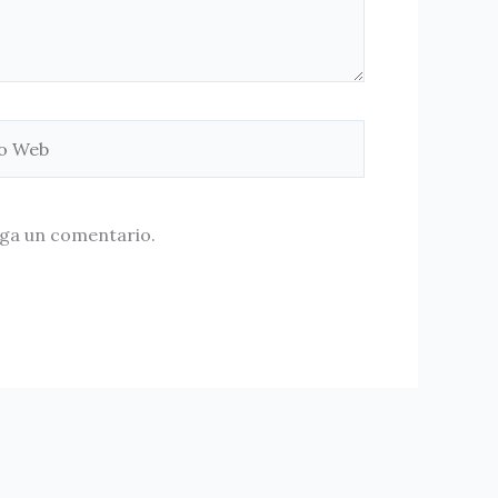
aga un comentario.