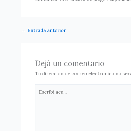
←
Entrada anterior
Dejá un comentario
Tu dirección de correo electrónico no ser
Escribí
acá...