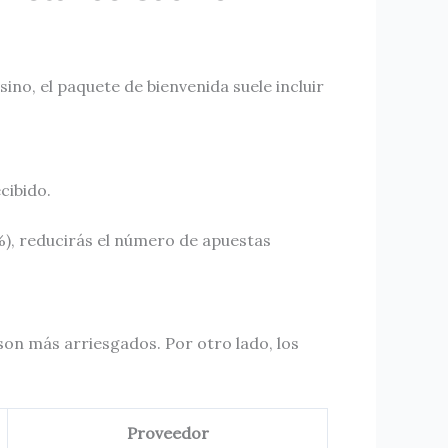
ino, el paquete de bienvenida suele incluir
cibido.
96 %), reducirás el número de apuestas
 son más arriesgados. Por otro lado, los
Proveedor