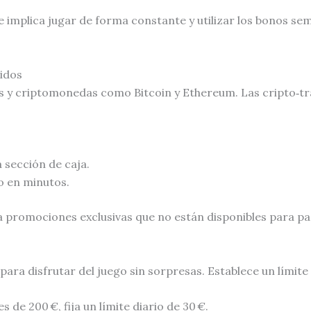
e implica jugar de forma constante y utilizar los bonos s
idos
s y criptomonedas como Bitcoin y Ethereum. Las cripto‑tra
a sección de caja.
o en minutos.
a promociones exclusivas que no están disponibles para pa
para disfrutar del juego sin sorpresas. Establece un límite 
 de 200 €, fija un límite diario de 30 €.