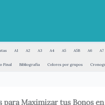
utas
A1
A2
A3
A4
A5
A5B
A6
A7
o Final
Bibliografía
Colores por grupos
Cronog
s para Maximizar tus Bonos en