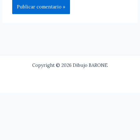
Copyright © 2026 Dibujo BARONE