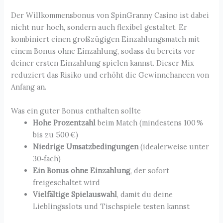
Der Willkommensbonus von SpinGranny Casino ist dabei
nicht nur hoch, sondern auch flexibel gestaltet. Er
kombiniert einen großzügigen Einzahlungsmatch mit
einem Bonus ohne Einzahlung, sodass du bereits vor
deiner ersten Einzahlung spielen kannst. Dieser Mix
reduziert das Risiko und erhöht die Gewinnchancen von
Anfang an.
Was ein guter Bonus enthalten sollte
Hohe Prozentzahl
beim Match (mindestens 100 %
bis zu 500 €)
Niedrige Umsatzbedingungen
(idealerweise unter
30‑fach)
Ein Bonus ohne Einzahlung
, der sofort
freigeschaltet wird
Vielfältige Spielauswahl
, damit du deine
Lieblingsslots und Tischspiele testen kannst