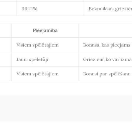
96.21%
Bezmaksas griezie
Pieejamība
Visiem spēlētājiem
Bonuss, kas pieejams
Jauni spēlētāji
Griezieni, ko var iz
Visiem spēlētājiem
Bonusi par spēlēšanu 