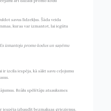
pieejami arī dažādi promo kodu
ldot savus līdzekļus. Šāda veida
ammas, kuras var izmantot, lai iegūtu
s. Es izmantoju promo kodus un saņēmu
i ir izcila iespēja, kā sākt savu ceļojumu
usus.
āvājumus. Reālu spēlētāju atsauksmes
 ir iespēja izbaudīt bezmaksas griezienus,