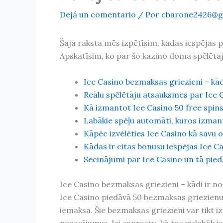
Dejá un comentario
/ Por
cbarone2426@g
Šajā rakstā mēs izpētīsim, kādas iespējas 
Apskatīsim, ko par šo kazino domā spēlētāj
Ice Casino bezmaksas griezieni – kād
Reālu spēlētāju atsauksmes par Ice 
Kā izmantot Ice Casino 50 free spin
Labākie spēļu automāti, kuros izman
Kāpēc izvēlēties Ice Casino kā savu 
Kādas ir citas bonusu iespējas Ice C
Secinājumi par Ice Casino un tā pi
Ice Casino bezmaksas griezieni – kādi ir n
Ice Casino piedāvā 50 bezmaksas griezienus,
iemaksa. Šie bezmaksas griezieni var tikt i
nosacījumus, lai saprastu, kā tos vislabāk 