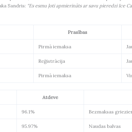
saka Sandris:
“Es esmu ļoti apmierināts ar savu pieredzi Ice Casi
Prasības
Pirmā iemaksa
Ja
Reģistrācija
Ja
Pirmā iemaksa
Vi
Atdeve
96.1%
Bezmaksas griezie
95.97%
Naudas balvas