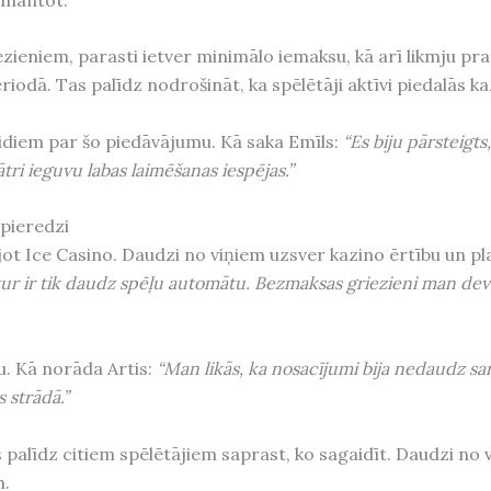
zieniem, parasti ietver minimālo iemaksu, kā arī likmju pr
riodā. Tas palīdz nodrošināt, ka spēlētāji aktīvi piedalās ka
paidiem par šo piedāvājumu. Kā saka Emīls:
“Es biju pārsteigts
ātri ieguvu labas laimēšanas iespējas.”
 pieredzi
ot Ice Casino. Daudzi no viņiem uzsver kazino ērtību un pla
 tur ir tik daudz spēļu automātu. Bezmaksas griezieni man dev
u. Kā norāda Artis:
“Man likās, ka nosacījumi bija nedaudz sar
s strādā.”
 palīdz citiem spēlētājiem saprast, ko sagaidīt. Daudzi no viņ
m.