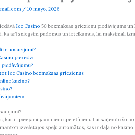
mail.com
/
10 mayo, 2026
piedāvā
Ice Casino
50 bezmaksas griezienu piedāvājums un kā
i, kā arī sniegsim padomus un ieteikumus, lai maksimāli izm
i ir nosacījumi?
Casino pieredzi
s piedāvājumu?
tot Ice Casino bezmaksas griezienus
online kazino?
asino?
edāvājumiem
osacījumi?
 kas ir pieejami jaunajiem spēlētājiem. Lai saņemtu šo bonu
zmantoti izvēlētajos spēļu automātos, kas ir daļa no kazino 
izmantot.