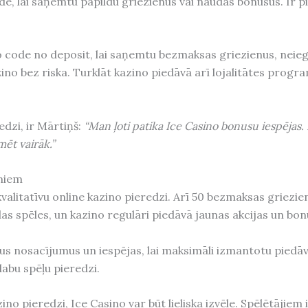
de, lai saņemtu papildu griezienus vai naudas bonusus. Ir 
code no deposit, lai saņemtu bezmaksas griezienus, neiegu
zino bez riska. Turklāt kazino piedāvā arī lojalitātes progr
redzi, ir Mārtiņš:
“Man ļoti patika Ice Casino bonusu iespēja
ēt vairāk.”
umiem
 kvalitatīvu online kazino pieredzi. Arī 50 bezmaksas griezien
as spēles, un kazino regulāri piedāvā jaunas akcijas un bon
visus nosacījumus un iespējas, lai maksimāli izmantotu pied
labu spēļu pieredzi.
no pieredzi, Ice Casino var būt lieliska izvēle. Spēlētājiem