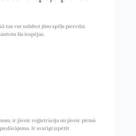
 tas var uzlabot jūsu spēļu pieredzi.
antotu šīs iespējas.
su, ir jāveic reģistrācija un jāveic pirmā
piedāvājuma. Ir svarīgi izpētīt