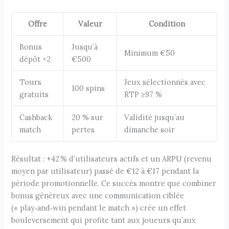
Offre
Valeur
Condition
Bonus
Jusqu’à
Minimum €50
dépôt ×2
€500
Tours
Jeux sélectionnés avec
100 spins
gratuits
RTP ≥97 %
Cashback
20 % sur
Validité jusqu’au
match
pertes
dimanche soir
Résultat : +42 % d’utilisateurs actifs et un ARPU (revenu
moyen par utilisateur) passé de €12 à €17 pendant la
période promotionnelle. Ce succès montre que combiner
bonus généreux avec une communication ciblée
(« play‑and‑win pendant le match ») crée un effet
bouleversement qui profite tant aux joueurs qu’aux