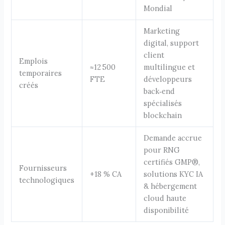
Mondial
Marketing
digital, support
client
Emplois
≈12 500
multilingue et
temporaires
FTE
développeurs
créés
back‑end
spécialisés
blockchain
Demande accrue
pour RNG
certifiés GMP®,
Fournisseurs
+18 % CA
solutions KYC IA
technologiques
& hébergement
cloud haute
disponibilité