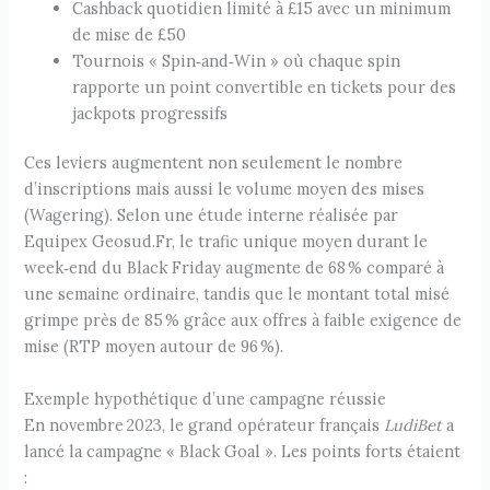
Cashback quotidien limité à £15 avec un minimum
de mise de £50
Tournois « Spin‑and‑Win » où chaque spin
rapporte un point convertible en tickets pour des
jackpots progressifs
Ces leviers augmentent non seulement le nombre
d’inscriptions mais aussi le volume moyen des mises
(Wagering). Selon une étude interne réalisée par
Equipex Geosud.Fr, le trafic unique moyen durant le
week‑end du Black Friday augmente de 68 % comparé à
une semaine ordinaire, tandis que le montant total misé
grimpe près de 85 % grâce aux offres à faible exigence de
mise (RTP moyen autour de 96 %).
Exemple hypothétique d’une campagne réussie
En novembre 2023, le grand opérateur français
LudiBet
a
lancé la campagne « Black Goal ». Les points forts étaient
: