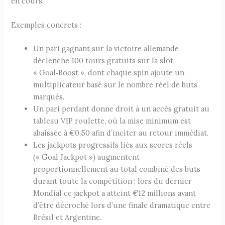
en cours.
Exemples concrets :
Un pari gagnant sur la victoire allemande
déclenche 100 tours gratuits sur la slot
« Goal‑Boost », dont chaque spin ajoute un
multiplicateur basé sur le nombre réel de buts
marqués.
Un pari perdant donne droit à un accès gratuit au
tableau VIP roulette, où la mise minimum est
abaissée à €0,50 afin d’inciter au retour immédiat.
Les jackpots progressifs liés aux scores réels
(« Goal Jackpot ») augmentent
proportionnellement au total combiné des buts
durant toute la compétition ; lors du dernier
Mondial ce jackpot a atteint €12 millions avant
d’être décroché lors d’une finale dramatique entre
Brésil et Argentine.