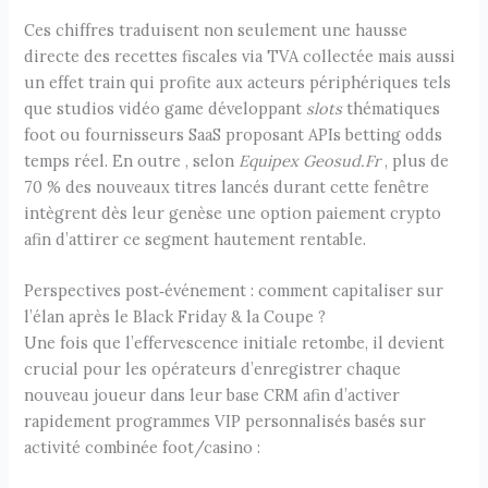
Ces chiffres traduisent non seulement une hausse
directe des recettes fiscales via TVA collectée mais aussi
un effet train qui profite aux acteurs périphériques tels
que studios vidéo game développant
slots
thématiques
foot ou fournisseurs SaaS proposant APIs betting odds
temps réel. En outre , selon
Equipex Geosud.Fr
, plus de
70 % des nouveaux titres lancés durant cette fenêtre
intègrent dès leur genèse une option paiement crypto
afin d’attirer ce segment hautement rentable.
Perspectives post‑événement : comment capitaliser sur
l’élan après le Black Friday & la Coupe ?
Une fois que l’effervescence initiale retombe, il devient
crucial pour les opérateurs d’enregistrer chaque
nouveau joueur dans leur base CRM afin d’activer
rapidement programmes VIP personnalisés basés sur
activité combinée foot/casino :