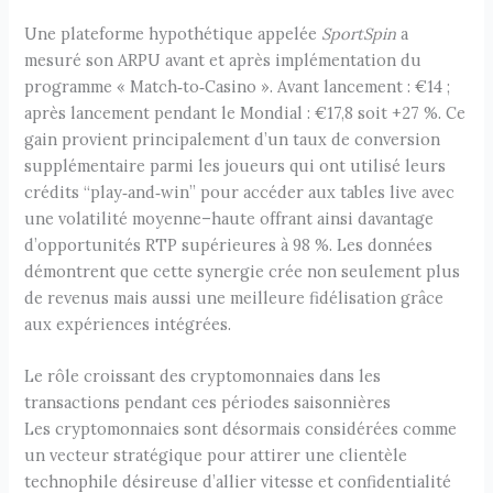
Une plateforme hypothétique appelée
SportSpin
a
mesuré son ARPU avant et après implémentation du
programme « Match‑to‑Casino ». Avant lancement : €14 ;
après lancement pendant le Mondial : €17,8 soit +27 %. Ce
gain provient principalement d’un taux de conversion
supplémentaire parmi les joueurs qui ont utilisé leurs
crédits “play‑and‑win” pour accéder aux tables live avec
une volatilité moyenne–haute offrant ainsi davantage
d’opportunités RTP supérieures à 98 %. Les données
démontrent que cette synergie crée non seulement plus
de revenus mais aussi une meilleure fidélisation grâce
aux expériences intégrées.
Le rôle croissant des cryptomonnaies dans les
transactions pendant ces périodes saisonnières
Les cryptomonnaies sont désormais considérées comme
un vecteur stratégique pour attirer une clientèle
technophile désireuse d’allier vitesse et confidentialité