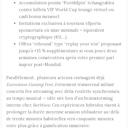
Accumulation points “Foot&Spin” échangeables
contre billets VIP World Cup lounge virtuel ou
cash bonus mensuel.
Invitations exclusives à tournois eSports
sponsorisés où mise minimale = équivalent
cryptographique (€0,…).
Offres “rebound” type “replay your win” proposant
jusqu’à +15 % supplémentaire si vous jouez deux
semaines consécutives après votre premier pari
majeur post-Mondial.
Parallèlement , plusieurs acteurs envisagent déjà
Eurovision Gaming Fest
, événement transversal mêlant
concerts live streaming avec défis roulette synchronisés
au tempo musical — idée née lors d’un brainstorming
interne chez
BetWave
. Ces expériences hybrides visent à
prolonger la durée moyenne session utilisateur au-delà
de trente minutes habituelles vers cinquante minutes
voire plus grâce à gamification immersive.