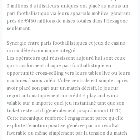
3 millions d’utilisateurs uniques ont placé au moins un
pari footballistique via leurs appareils mobiles, générant
près de €450 millions de mises totales dans l’Hexagone
seulement.
Synergie entre paris footballistiques et jeux de casino :
un modèle économique intégré
Les opérateurs qui réussissent aujourd’hui sont ceux
qui transforment chaque pari footballistique en
opportunité cross‑selling vers leurs tables live ou leurs
machines à sous vidéo. L’idée centrale est simple : après
avoir placé son pari sur un match décisif, le joueur
reçoit automatiquement un crédit « play‑and‑win »
valable sur n’importe quel jeu instantané tant que son
ticket reste actif (généralement jusqu’à minuit UTC).
Cette mécanique renforce l’engagement parce qu’elle
exploite l’émotion positive générée par un résultat
favorable ou même simplement par la tension du match