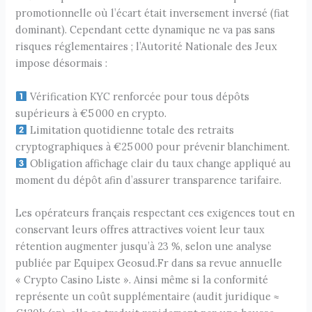
promotionnelle où l’écart était inversement inversé (fiat
dominant). Cependant cette dynamique ne va pas sans
risques réglementaires ; l’Autorité Nationale des Jeux
impose désormais :
Vérification KYC renforcée pour tous dépôts
supérieurs à €5 000 en crypto.
Limitation quotidienne totale des retraits
cryptographiques à €25 000 pour prévenir blanchiment.
Obligation affichage clair du taux change appliqué au
moment du dépôt afin d’assurer transparence tarifaire.
Les opérateurs français respectant ces exigences tout en
conservant leurs offres attractives voient leur taux
rétention augmenter jusqu’à 23 %, selon une analyse
publiée par Equipex Geosud.Fr dans sa revue annuelle
« Crypto Casino Liste ». Ainsi même si la conformité
représente un coût supplémentaire (audit juridique ≈