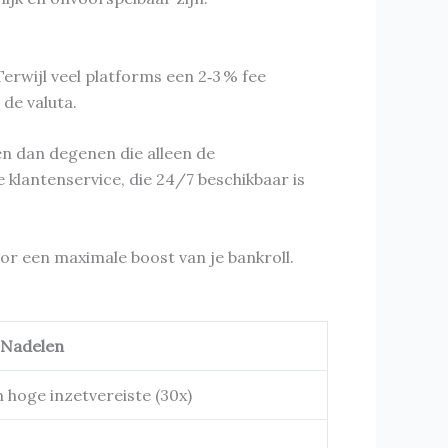
rwijl veel platforms een 2‑3 % fee
de valuta.
en dan degenen die alleen de
klantenservice, die 24/7 beschikbaar is
or een maximale boost van je bankroll.
Nadelen
hoge inzetvereiste (30x)