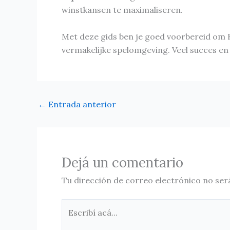
winstkansen te maximaliseren.
Met deze gids ben je goed voorbereid om Hi
vermakelijke spelomgeving. Veel succes en
←
Entrada anterior
Dejá un comentario
Tu dirección de correo electrónico no ser
Escribí
acá...