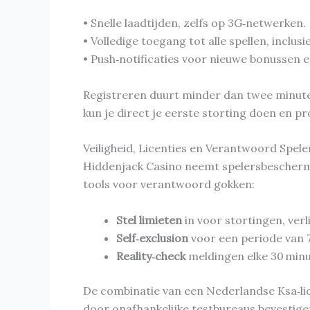
• Snelle laadtijden, zelfs op 3G‑netwerken.
• Volledige toegang tot alle spellen, inclusie
• Push‑notificaties voor nieuwe bonussen 
Registreren duurt minder dan twee minuten.
kun je direct je eerste storting doen en p
Veiligheid, Licenties en Verantwoord Spele
Hiddenjack Casino neemt spelersbeschermi
tools voor verantwoord gokken:
Stel limieten
in voor stortingen, verl
Self‑exclusion
voor een periode van 7
Reality‑check
meldingen elke 30 minu
De combinatie van een Nederlandse Ksa‑li
door onafhankelijke testbureaus bevestig