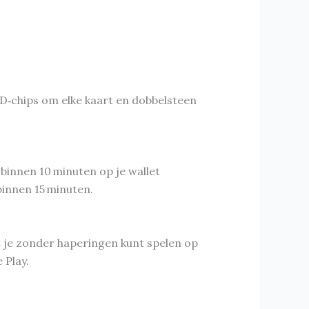
D‑chips om elke kaart en dobbelsteen
 binnen 10 minuten op je wallet
binnen 15 minuten.
t je zonder haperingen kunt spelen op
 Play.