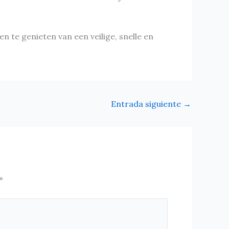
n te genieten van een veilige, snelle en
Entrada siguiente
→
*