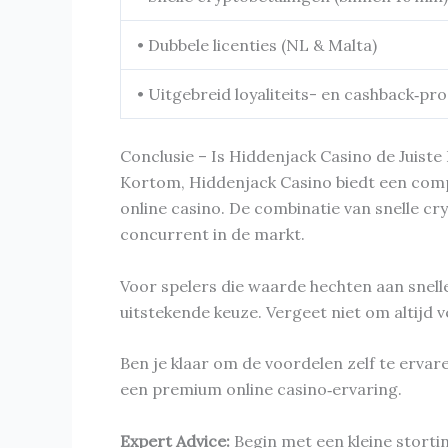
• Dubbele licenties (NL & Malta)
• Uitgebreid loyaliteits- en cashback‑
Conclusie – Is Hiddenjack Casino de Juiste
Kortom, Hiddenjack Casino biedt een compl
online casino. De combinatie van snelle cry
concurrent in de markt.
Voor spelers die waarde hechten aan snelle
uitstekende keuze. Vergeet niet om altijd v
Ben je klaar om de voordelen zelf te erva
een premium online casino‑ervaring.
Expert Advice:
Begin met een kleine storti