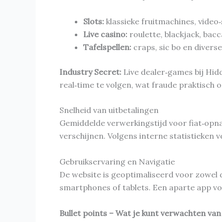
Slots:
klassieke fruitmachines, video‑
Live casino:
roulette, blackjack, bac
Tafelspellen:
craps, sic bo en divers
Industry Secret:
Live dealer‑games bij Hi
real‑time te volgen, wat fraude praktisch 
Snelheid van uitbetalingen
Gemiddelde verwerkingstijd voor fiat‑opnam
verschijnen. Volgens interne statistieken
Gebruikservaring en Navigatie
De website is geoptimaliseerd voor zowel 
smartphones of tablets. Een aparte app voo
Bullet points – Wat je kunt verwachten van