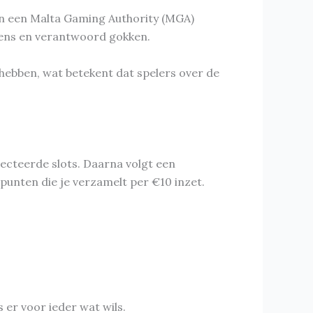
 en een Malta Gaming Authority (MGA)
evens en verantwoord gokken.
 hebben, wat betekent dat spelers over de
ecteerde slots. Daarna volgt een
punten die je verzamelt per €10 inzet.
 er voor ieder wat wils.