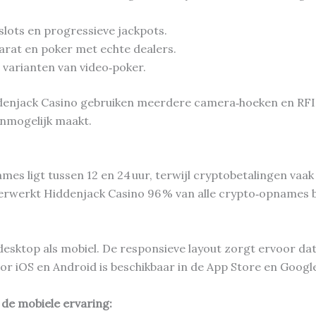
slots en progressieve jackpots.
carat en poker met echte dealers.
e varianten van video‑poker.
ddenjack Casino gebruiken meerdere camera‑hoeken en RFI
onmogelijk maakt.
es ligt tussen 12 en 24 uur, terwijl cryptobetalingen vaak
 verwerkt Hiddenjack Casino 96 % van alle crypto‑opnames 
desktop als mobiel. De responsieve layout zorgt ervoor da
r iOS en Android is beschikbaar in de App Store en Google
 de mobiele ervaring: