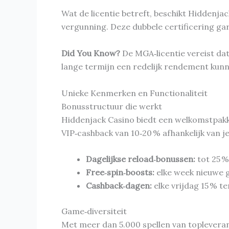
Wat de licentie betreft, beschikt Hiddenj
vergunning. Deze dubbele certificering ga
Did You Know?
De MGA‑licentie vereist dat
lange termijn een redelijk rendement kun
Unieke Kenmerken en Functionaliteit
Bonusstructuur die werkt
Hiddenjack Casino biedt een welkomstpakke
VIP‑cashback van 10‑20 % afhankelijk van j
Dagelijkse reload‑bonussen:
tot 25 %
Free‑spin‑boosts:
elke week nieuwe gr
Cashback‑dagen:
elke vrijdag 15 % t
Game‑diversiteit
Met meer dan 5.000 spellen van topleveranc