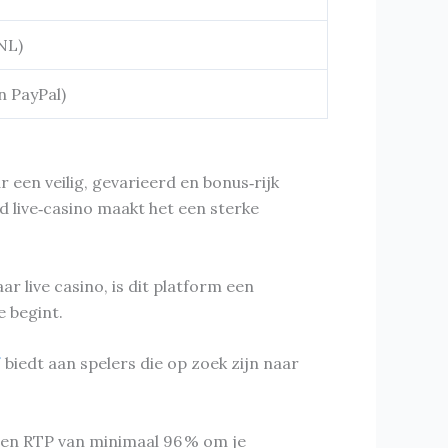
NL)
en PayPal)
een veilig, gevarieerd en bonus‑rijk
id live‑casino maakt het een sterke
r live casino, is dit platform een
e begint.
/
biedt aan spelers die op zoek zijn naar
 een RTP van minimaal 96 % om je