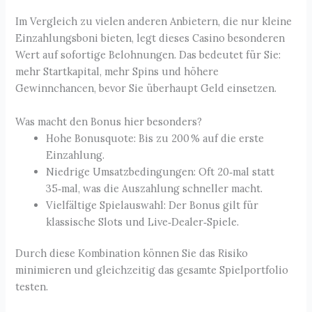
Im Vergleich zu vielen anderen Anbietern, die nur kleine
Einzahlungsboni bieten, legt dieses Casino besonderen
Wert auf sofortige Belohnungen. Das bedeutet für Sie:
mehr Startkapital, mehr Spins und höhere
Gewinnchancen, bevor Sie überhaupt Geld einsetzen.
Was macht den Bonus hier besonders?
Hohe Bonusquote: Bis zu 200 % auf die erste
Einzahlung.
Niedrige Umsatzbedingungen: Oft 20‑mal statt
35‑mal, was die Auszahlung schneller macht.
Vielfältige Spielauswahl: Der Bonus gilt für
klassische Slots und Live‑Dealer‑Spiele.
Durch diese Kombination können Sie das Risiko
minimieren und gleichzeitig das gesamte Spielportfolio
testen.