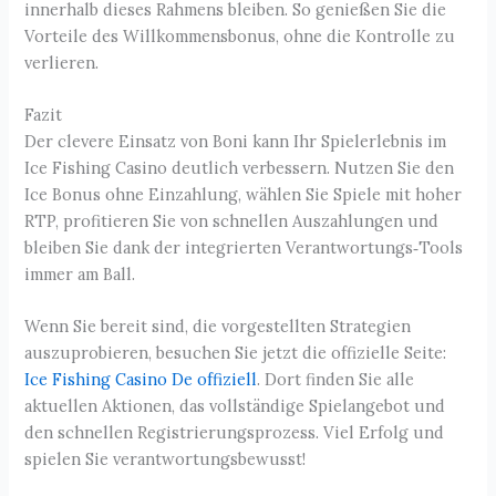
innerhalb dieses Rahmens bleiben. So genießen Sie die
Vorteile des Willkommensbonus, ohne die Kontrolle zu
verlieren.
Fazit
Der clevere Einsatz von Boni kann Ihr Spielerlebnis im
Ice Fishing Casino deutlich verbessern. Nutzen Sie den
Ice Bonus ohne Einzahlung, wählen Sie Spiele mit hoher
RTP, profitieren Sie von schnellen Auszahlungen und
bleiben Sie dank der integrierten Verantwortungs‑Tools
immer am Ball.
Wenn Sie bereit sind, die vorgestellten Strategien
auszuprobieren, besuchen Sie jetzt die offizielle Seite:
Ice Fishing Casino De offiziell
. Dort finden Sie alle
aktuellen Aktionen, das vollständige Spielangebot und
den schnellen Registrierungsprozess. Viel Erfolg und
spielen Sie verantwortungsbewusst!