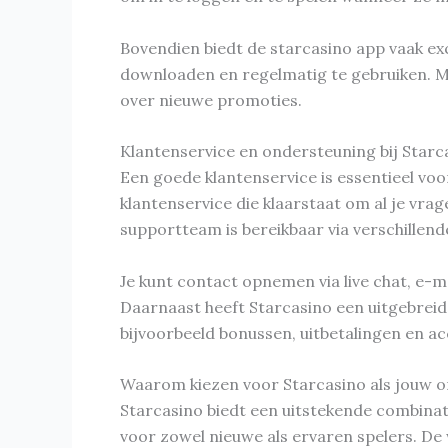
Bovendien biedt de starcasino app vaak ex
downloaden en regelmatig te gebruiken. Me
over nieuwe promoties.
Klantenservice en ondersteuning bij Starc
Een goede klantenservice is essentieel voo
klantenservice die klaarstaat om al je vra
supportteam is bereikbaar via verschillend
Je kunt contact opnemen via live chat, e-mai
Daarnaast heeft Starcasino een uitgebreid
bijvoorbeeld bonussen, uitbetalingen en a
Waarom kiezen voor Starcasino als jouw o
Starcasino biedt een uitstekende combinat
voor zowel nieuwe als ervaren spelers. De 