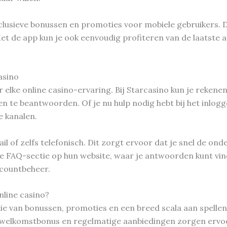
clusieve bonussen en promoties voor mobiele gebruikers. D
t de app kun je ook eenvoudig profiteren van de laatste 
asino
r elke online casino-ervaring. Bij Starcasino kun je reken
gen te beantwoorden. Of je nu hulp nodig hebt bij het inlog
e kanalen.
l of zelfs telefonisch. Dit zorgt ervoor dat je snel de onde
e FAQ-sectie op hun website, waar je antwoorden kunt vin
ccountbeheer.
nline casino?
ie van bonussen, promoties en een breed scala aan spellen,
welkomstbonus en regelmatige aanbiedingen zorgen ervoor d