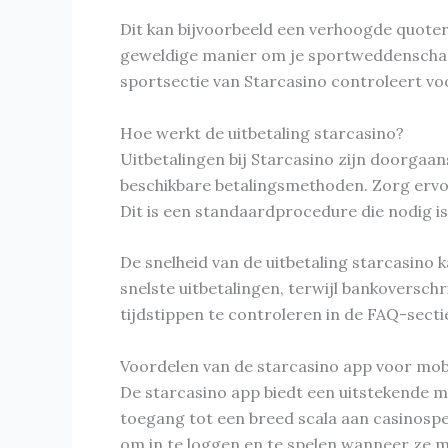
Dit kan bijvoorbeeld een verhoogde quoter
geweldige manier om je sportweddenschapp
sportsectie van Starcasino controleert vo
Hoe werkt de uitbetaling starcasino?
Uitbetalingen bij Starcasino zijn doorgaan
beschikbare betalingsmethoden. Zorg ervoo
Dit is een standaardprocedure die nodig is
De snelheid van de uitbetaling starcasino k
snelste uitbetalingen, terwijl bankoverschr
tijdstippen te controleren in de FAQ-secti
Voordelen van de starcasino app voor mobi
De starcasino app biedt een uitstekende man
toegang tot een breed scala aan casinospell
om in te loggen en te spelen wanneer ze m