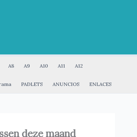
A8
A9
A10
A11
A12
rama
PADLETS
ANUNCIOS
ENLACES
missen deze maand