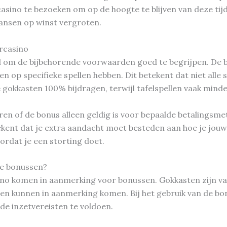
asino te bezoeken om op de hoogte te blijven van deze tijd
kansen op winst vergroten.
rcasino
aal om de bijbehorende voorwaarden goed te begrijpen. De 
n op specifieke spellen hebben. Dit betekent dat niet alle 
gokkasten 100% bijdragen, terwijl tafelspellen vaak minde
leren of de bonus alleen geldig is voor bepaalde betalin
kent dat je extra aandacht moet besteden aan hoe je jouw s
rdat je een storting doet.
de bonussen?
asino komen in aanmerking voor bonussen. Gokkasten zijn v
en kunnen in aanmerking komen. Bij het gebruik van de bon
de inzetvereisten te voldoen.