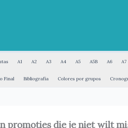
utas
A1
A2
A3
A4
A5
A5B
A6
A7
o Final
Bibliografía
Colores por grupos
Cronog
n promoties die je niet wilt 