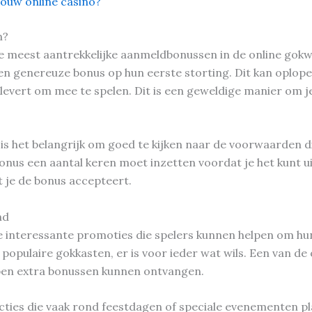
jouw online casino?
n?
e meest aantrekkelijke aanmeldbonussen in de online gokw
n genereuze bonus op hun eerste storting. Dit kan oplope
levert om mee te spelen. Dit is een geweldige manier om je
 is het belangrijk om goed te kijken naar de voorwaarden d
bonus een aantal keren moet inzetten voordat je het kunt u
je de bonus accepteert.
nd
 interessante promoties die spelers kunnen helpen om hun
populaire gokkasten, er is voor ieder wat wils. Een van de
ippen extra bonussen kunnen ontvangen.
ties die vaak rond feestdagen of speciale evenementen pl