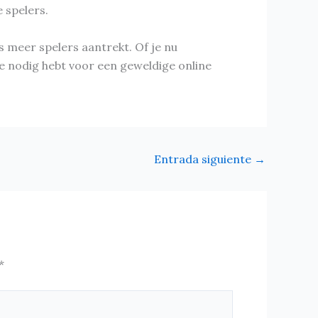
 spelers.
 meer spelers aantrekt. Of je nu
je nodig hebt voor een geweldige online
!
Entrada siguiente
→
*