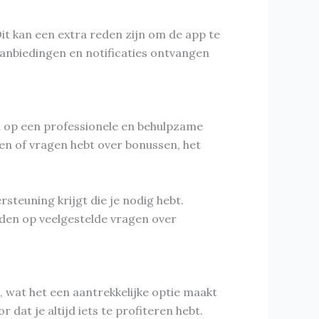
it kan een extra reden zijn om de app te
aanbiedingen en notificaties ontvangen
en op een professionele en behulpzame
gen of vragen hebt over bonussen, het
rsteuning krijgt die je nodig hebt.
den op veelgestelde vragen over
 wat het een aantrekkelijke optie maakt
at je altijd iets te profiteren hebt.