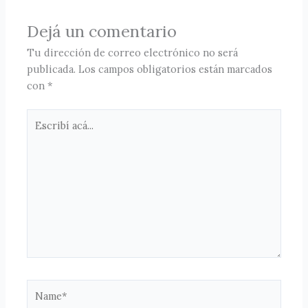
Dejá un comentario
Tu dirección de correo electrónico no será
publicada.
Los campos obligatorios están marcados
con
*
Escribí
acá...
Name*