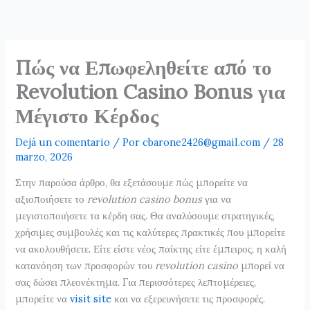
Ir
al
contenido
Πώς να Επωφεληθείτε από το
Revolution Casino Bonus για
Μέγιστο Κέρδος
Dejá un comentario
/ Por
cbarone2426@gmail.com
/
28
marzo, 2026
Στην παρούσα άρθρο, θα εξετάσουμε πώς μπορείτε να
αξιοποιήσετε το
revolution casino bonus
για να
μεγιστοποιήσετε τα κέρδη σας. Θα αναλύσουμε στρατηγικές,
χρήσιμες συμβουλές και τις καλύτερες πρακτικές που μπορείτε
να ακολουθήσετε. Είτε είστε νέος παίκτης είτε έμπειρος, η καλή
κατανόηση των προσφορών του
revolution casino
μπορεί να
σας δώσει πλεονέκτημα. Για περισσότερες λεπτομέρειες,
μπορείτε να
visit site
και να εξερευνήσετε τις προσφορές.