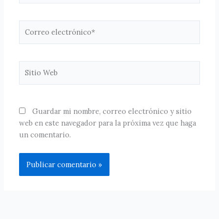
Correo
electrónico*
Sitio
Web
Guardar mi nombre, correo electrónico y sitio
web en este navegador para la próxima vez que haga
un comentario.