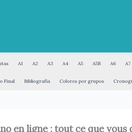
utas
A1
A2
A3
A4
A5
A5B
A6
A7
o Final
Bibliografía
Colores por grupos
Cronog
no en ligne : tout ce que vous