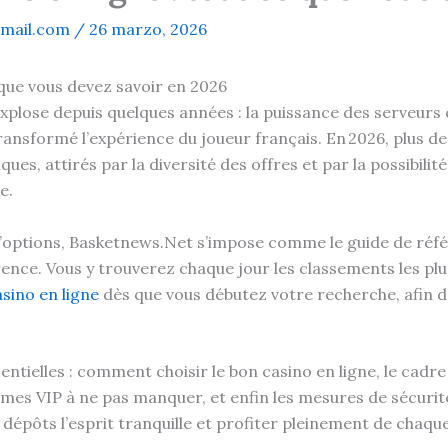
mail.com
/
26 marzo, 2026
 que vous devez savoir en 2026
xplose depuis quelques années : la puissance des serveurs 
ansformé l’expérience du joueur français. En 2026, plus de 
s, attirés par la diversité des offres et par la possibilit
e.
d’options, Basketnews.Net s’impose comme le guide de réf
rence. Vous y trouverez chaque jour les classements les plus
sino en ligne
dès que vous débutez votre recherche, afin d’é
tielles : comment choisir le bon casino en ligne, le cadre j
es VIP à ne pas manquer, et enfin les mesures de sécurité 
 dépôts l’esprit tranquille et profiter pleinement de chaqu