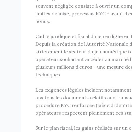
souvent négligée consiste à ouvrir un comp
limites de mise, processus KYC – avant d’en
bonus.
Cadre juridique et fiscal du jeu en ligne en
Depuis la création de l’Autorité Nationale 
strictement le secteur du jeu numérique t
opérateur souhaitant accéder au marché he
plusieurs millions d’euros – une mesure des
techniques.
Les exigences légales incluent notamment 
ans tous les documents relatifs aux transact
procédure KYC renforcée (pièce d’identité o
opérateurs respectent pleinement ces stan
Sur le plan fiscal, les gains réalisés sur 