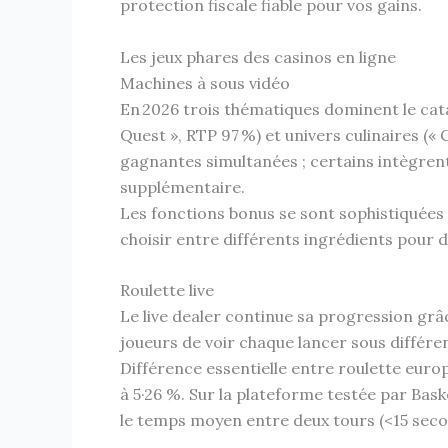
protection fiscale fiable pour vos gains.
Les jeux phares des casinos en ligne
Machines à sous vidéo
En 2026 trois thématiques dominent le catal
Quest », RTP 97 %) et univers culinaires (« 
gagnantes simultanées ; certains intègre
supplémentaire.
Les fonctions bonus se sont sophisti­quées :
choisir entre différents ingrédients pour 
Roulette live
Le live dealer continue sa progression grâ
joueurs de voir chaque lancer sous différe
Différence essentielle entre roulette euro
à 5·26 %. Sur la plateforme testée par Bask
le temps moyen entre deux tours (<15 second