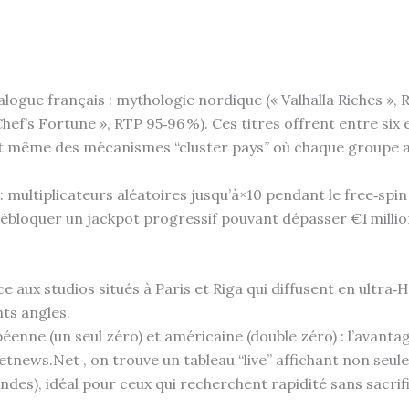
ogue français : mythologie nordique (« Valhalla Riches », R
Chef’s Fortune », RTP 95‑96 %). Ces titres offrent entre six 
nt même des mécanismes “cluster pays” où chaque groupe 
 multiplicateurs aléatoires jusqu’à×10 pendant le free‑spin 
débloquer un jackpot progressif pouvant dépasser €1 millio
ce aux studios situés à Paris et Riga qui diffusent en ultr
nts angles.
péenne (un seul zéro) et américaine (double zéro) : l’avan
etnews.Net , on trouve un tableau “live” affichant non seu
es), idéal pour ceux qui recherchent rapidité sans sacrifi