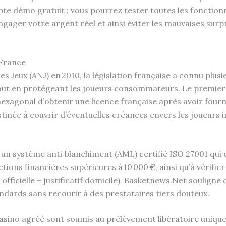
te démo gratuit : vous pourrez tester toutes les fonctionna
gager votre argent réel et ainsi éviter les mauvaises surp
 France
des Jeux (ANJ) en 2010, la législation française a connu plu
out en protégeant les joueurs consommateurs. Le premier g
xagonal d’obtenir une licence française après avoir fourn
tinée à couvrir d’éventuelles créances envers les joueurs i
un système anti‑blanchiment (AML) certifié ISO 27001 qui 
ions financières supérieures à 10 000 €, ainsi qu’à vérifier 
fficielle + justificatif domicile). Basketnews.Net souligne
dards sans recourir à des prestataires tiers douteux.
un casino agréé sont soumis au prélèvement libératoire uniqu