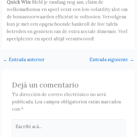
Quick Win:
Meld je vandaag nog aan, claim de
welkomstbonus en speel eerst een low‑volatility slot om
de bonusvoorwaarden efficiënt te voltooien. Vervolgens
kun je met een opgeschoonde bankroll de live tafels
betreden en genieten van de extra sociale dimensie. Veel
speelplezier en speel altijd verantwoord!
←
Entrada anterior
Entrada siguiente
→
Dejá un comentario
Tu dirección de correo electrónico no será
publicada.
Los campos obligatorios están marcados
con
*
Escribí
acá...