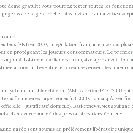
te démo gratuit : vous pourrez tester toutes les fonctionna
gager votre argent réel et ainsi éviter les mauvaises surp
 France
des Jeux (ANJ) en 2010, la législation française a connu plu
out en protégeant les joueurs consommateurs. Le premier g
xagonal d’obtenir une licence française après avoir fourn
tinée à couvrir d’éventuelles créances envers les joueurs i
un système anti‑blanchiment (AML) certifié ISO 27001 qui 
ions financières supérieures à 10 000 €, ainsi qu’à vérifier 
fficielle + justificatif domicile). Basketnews.Net souligne
dards sans recourir à des prestataires tiers douteux.
un casino agréé sont soumis au prélèvement libératoire uniqu