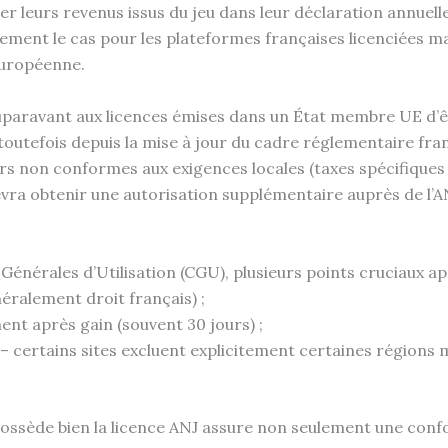
er leurs revenus issus du jeu dans leur déclaration annuelle 
lement le cas pour les plateformes françaises licenciées m
européenne.
uparavant aux licences émises dans un État membre UE d’ê
tefois depuis la mise à jour du cadre réglementaire frança
ngers non conformes aux exigences locales (taxes spécifiques
evra obtenir une autorisation supplémentaire auprès de l’AN
Générales d’Utilisation (CGU), plusieurs points cruciaux ap
néralement droit français) ;
nt après gain (souvent 30 jours) ;
– certains sites excluent explicitement certaines régions 
possède bien la licence ANJ assure non seulement une conf