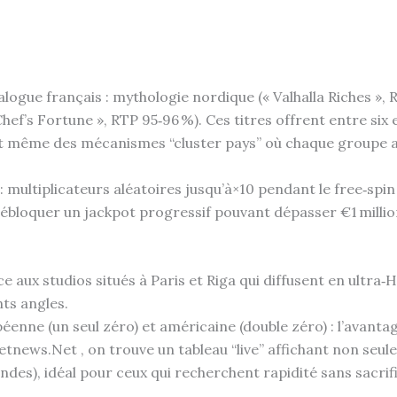
ogue français : mythologie nordique (« Valhalla Riches », R
Chef’s Fortune », RTP 95‑96 %). Ces titres offrent entre six 
nt même des mécanismes “cluster pays” où chaque groupe 
 multiplicateurs aléatoires jusqu’à×10 pendant le free‑spin 
débloquer un jackpot progressif pouvant dépasser €1 millio
ce aux studios situés à Paris et Riga qui diffusent en ultr
nts angles.
péenne (un seul zéro) et américaine (double zéro) : l’avan
etnews.Net , on trouve un tableau “live” affichant non seu
es), idéal pour ceux qui recherchent rapidité sans sacrifi