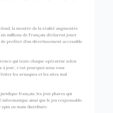
cloud, la montée de la réalité augmentée
six millions de Français déclarent jouer
é de profiter d’un divertissement accessible
érence qui teste chaque opérateur selon
 à jour ; c’est pourquoi nous vous
viter les arnaques et les sites mal
uridique français, les jeux phares qui
informatique ainsi que le jeu responsable.
e spin ou main distribuée.