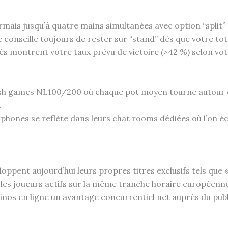
mais jusqu’à quatre mains simultanées avec option “split”
conseille toujours de rester sur “stand” dès que votre to
rés montrent votre taux prévu de victoire (>42 %) selon vot
h games NL100/200 où chaque pot moyen tourne autour de
.
phones se reflète dans leurs chat rooms dédiées où l’on é
ppent aujourd’hui leurs propres titres exclusifs tels que 
 les joueurs actifs sur la même tranche horaire européenn
nos en ligne un avantage concurrentiel net auprès du publ