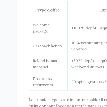
Type d’offre
Exe
Welcome
+100 % dépôt jusqu
package
10 % retour sur per
Cashback hebdo
vendredi
Reload bonus
+50 % dépôt jusqu
mensuel
week‑end du mois
Free spins
20 spins gratuits 
récurrents
Le premier type reste incontournable : il 
en lui donnant l’occasion testée par Basket