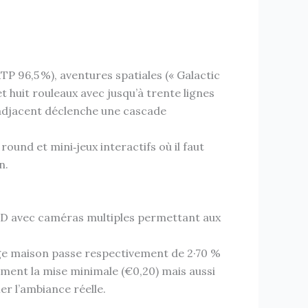
TP 96,5 %), aventures spatiales (« Galactic
et huit rouleaux avec jusqu’à trente lignes
adjacent déclenche une cascade
round et mini‑jeux interactifs où il faut
n.
a‑HD avec caméras multiples permettant aux
tage maison passe respectivement de 2·70 %
lement la mise minimale (€0,20) mais aussi
er l’ambiance réelle.