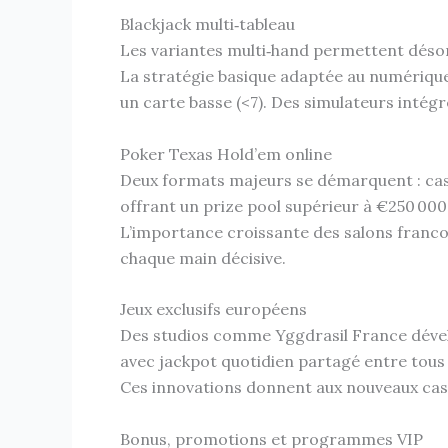
Blackjack multi‑tableau
Les variantes multi‑hand permettent désor
La stratégie basique adaptée au numérique 
un carte basse (<7). Des simulateurs intég
Poker Texas Hold’em online
Deux formats majeurs se démarquent : cas
offrant un prize pool supérieur à €250 000
L’importance croissante des salons franco
chaque main décisive.
Jeux exclusifs européens
Des studios comme Yggdrasil France dévelo
avec jackpot quotidien partagé entre tous
Ces innovations donnent aux nouveaux casi
Bonus, promotions et programmes VIP