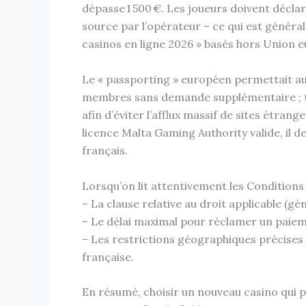
dépasse 1 500 €. Les joueurs doivent déclar
source par l’opérateur – ce qui est généra
casinos en ligne 2026 » basés hors Union 
Le « passporting » européen permettait a
membres sans demande supplémentaire ; tou
afin d’éviter l’afflux massif de sites étra
licence Malta Gaming Authority valide, il d
français.
Lorsqu’on lit attentivement les Conditions 
– La clause relative au droit applicable (gé
– Le délai maximal pour réclamer un paieme
– Les restrictions géographiques précises 
française.
En résumé, choisir un nouveau casino qui 