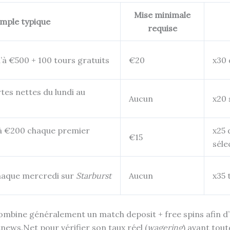
Mise minimale
mple typique
requise
’à €500 + 100 tours gratuits
€20
x30 
tes nettes du lundi au
Aucun
x20 
’à €200 chaque premier
x25 
€15
séle
chaque mercredi sur
Starburst
Aucun
x35 
combine généralement un match deposit + free spins afin d’
news.Net pour vérifier son taux réel (
wagering
) avant tout