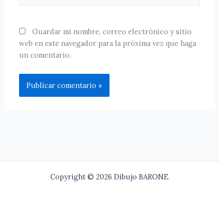
Guardar mi nombre, correo electrónico y sitio
web en este navegador para la próxima vez que haga
un comentario.
Copyright © 2026 Dibujo BARONE