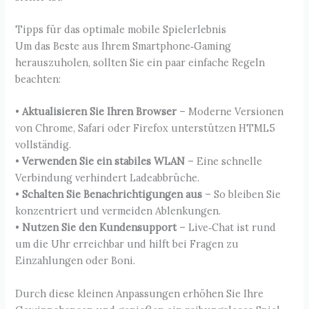
Tipps für das optimale mobile Spielerlebnis
Um das Beste aus Ihrem Smartphone‑Gaming
herauszuholen, sollten Sie ein paar einfache Regeln
beachten:
•
Aktualisieren Sie Ihren Browser
– Moderne Versionen
von Chrome, Safari oder Firefox unterstützen HTML5
vollständig.
•
Verwenden Sie ein stabiles WLAN
– Eine schnelle
Verbindung verhindert Ladeabbrüche.
•
Schalten Sie Benachrichtigungen aus
– So bleiben Sie
konzentriert und vermeiden Ablenkungen.
•
Nutzen Sie den Kundensupport
– Live‑Chat ist rund
um die Uhr erreichbar und hilft bei Fragen zu
Einzahlungen oder Boni.
Durch diese kleinen Anpassungen erhöhen Sie Ihre