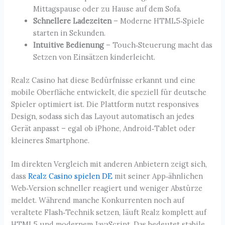
Mittagspause oder zu Hause auf dem Sofa.
Schnellere Ladezeiten
– Moderne HTML5‑Spiele
starten in Sekunden.
Intuitive Bedienung
– Touch‑Steuerung macht das
Setzen von Einsätzen kinderleicht.
Realz Casino hat diese Bedürfnisse erkannt und eine
mobile Oberfläche entwickelt, die speziell für deutsche
Spieler optimiert ist. Die Plattform nutzt responsives
Design, sodass sich das Layout automatisch an jedes
Gerät anpasst – egal ob iPhone, Android‑Tablet oder
kleineres Smartphone.
Im direkten Vergleich mit anderen Anbietern zeigt sich,
dass
Realz Casino spielen DE
mit seiner App‑ähnlichen
Web‑Version schneller reagiert und weniger Abstürze
meldet. Während manche Konkurrenten noch auf
veraltete Flash‑Technik setzen, läuft Realz komplett auf
HTML5 und modernem JavaScript. Das bedeutet stabile