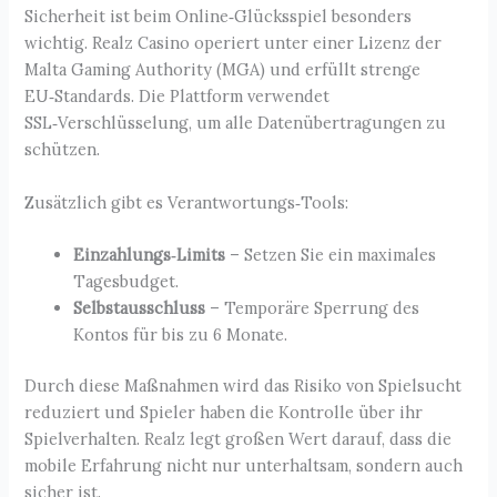
Sicherheit ist beim Online‑Glücksspiel besonders
wichtig. Realz Casino operiert unter einer Lizenz der
Malta Gaming Authority (MGA) und erfüllt strenge
EU‑Standards. Die Plattform verwendet
SSL‑Verschlüsselung, um alle Datenübertragungen zu
schützen.
Zusätzlich gibt es Verantwortungs‑Tools:
Einzahlungs‑Limits
– Setzen Sie ein maximales
Tagesbudget.
Selbstausschluss
– Temporäre Sperrung des
Kontos für bis zu 6 Monate.
Durch diese Maßnahmen wird das Risiko von Spielsucht
reduziert und Spieler haben die Kontrolle über ihr
Spielverhalten. Realz legt großen Wert darauf, dass die
mobile Erfahrung nicht nur unterhaltsam, sondern auch
sicher ist.