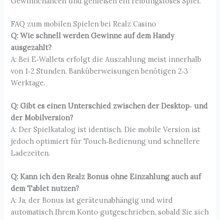
Gewinnchancen und genießen ein reibungsloses Spiel.
FAQ zum mobilen Spielen bei Realz Casino
Q: Wie schnell werden Gewinne auf dem Handy
ausgezahlt?
A: Bei E‑Wallets erfolgt die Auszahlung meist innerhalb
von 1‑2 Stunden. Banküberweisungen benötigen 2‑3
Werktage.
Q: Gibt es einen Unterschied zwischen der Desktop‑ und
der Mobilversion?
A: Der Spielkatalog ist identisch. Die mobile Version ist
jedoch optimiert für Touch‑Bedienung und schnellere
Ladezeiten.
Q: Kann ich den Realz Bonus ohne Einzahlung auch auf
dem Tablet nutzen?
A: Ja, der Bonus ist geräteunabhängig und wird
automatisch Ihrem Konto gutgeschrieben, sobald Sie sich