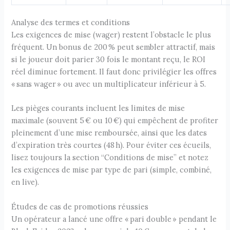
Analyse des termes et conditions
Les exigences de mise (wager) restent l’obstacle le plus
fréquent. Un bonus de 200 % peut sembler attractif, mais
si le joueur doit parier 30 fois le montant reçu, le ROI
réel diminue fortement. Il faut donc privilégier les offres
« sans wager » ou avec un multiplicateur inférieur à 5.
Les pièges courants incluent les limites de mise
maximale (souvent 5 € ou 10 €) qui empêchent de profiter
pleinement d’une mise remboursée, ainsi que les dates
d’expiration très courtes (48 h). Pour éviter ces écueils,
lisez toujours la section “Conditions de mise” et notez
les exigences de mise par type de pari (simple, combiné,
en live).
Études de cas de promotions réussies
Un opérateur a lancé une offre « pari double » pendant le