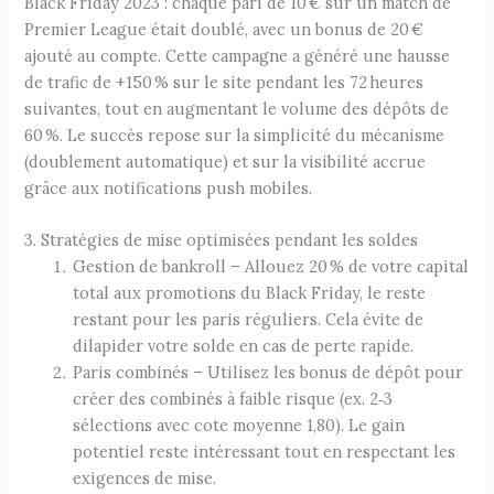
Black Friday 2023 : chaque pari de 10 € sur un match de
Premier League était doublé, avec un bonus de 20 €
ajouté au compte. Cette campagne a généré une hausse
de trafic de +150 % sur le site pendant les 72 heures
suivantes, tout en augmentant le volume des dépôts de
60 %. Le succès repose sur la simplicité du mécanisme
(doublement automatique) et sur la visibilité accrue
grâce aux notifications push mobiles.
3. Stratégies de mise optimisées pendant les soldes
Gestion de bankroll – Allouez 20 % de votre capital
total aux promotions du Black Friday, le reste
restant pour les paris réguliers. Cela évite de
dilapider votre solde en cas de perte rapide.
Paris combinés – Utilisez les bonus de dépôt pour
créer des combinés à faible risque (ex. 2‑3
sélections avec cote moyenne 1,80). Le gain
potentiel reste intéressant tout en respectant les
exigences de mise.