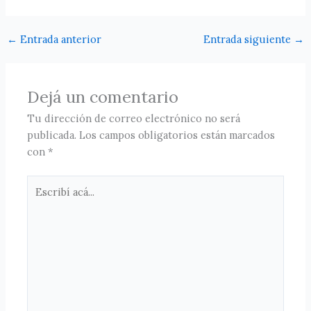
←
Entrada anterior
Entrada siguiente
→
Dejá un comentario
Tu dirección de correo electrónico no será
publicada.
Los campos obligatorios están marcados
con
*
Escribí
acá...