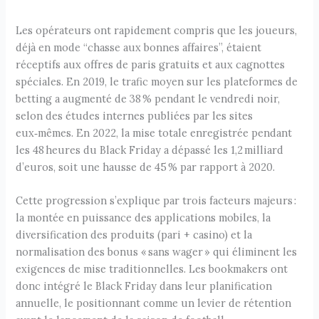
Les opérateurs ont rapidement compris que les joueurs,
déjà en mode “chasse aux bonnes affaires”, étaient
réceptifs aux offres de paris gratuits et aux cagnottes
spéciales. En 2019, le trafic moyen sur les plateformes de
betting a augmenté de 38 % pendant le vendredi noir,
selon des études internes publiées par les sites
eux‑mêmes. En 2022, la mise totale enregistrée pendant
les 48 heures du Black Friday a dépassé les 1,2 milliard
d’euros, soit une hausse de 45 % par rapport à 2020.
Cette progression s’explique par trois facteurs majeurs :
la montée en puissance des applications mobiles, la
diversification des produits (pari + casino) et la
normalisation des bonus « sans wager » qui éliminent les
exigences de mise traditionnelles. Les bookmakers ont
donc intégré le Black Friday dans leur planification
annuelle, le positionnant comme un levier de rétention