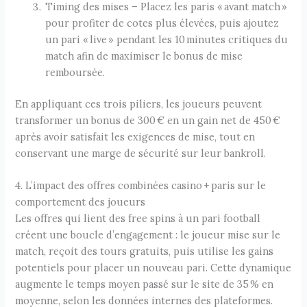
Timing des mises – Placez les paris « avant match »
pour profiter de cotes plus élevées, puis ajoutez
un pari « live » pendant les 10 minutes critiques du
match afin de maximiser le bonus de mise
remboursée.
En appliquant ces trois piliers, les joueurs peuvent
transformer un bonus de 300 € en un gain net de 450 €
après avoir satisfait les exigences de mise, tout en
conservant une marge de sécurité sur leur bankroll.
4. L’impact des offres combinées casino + paris sur le
comportement des joueurs
Les offres qui lient des free spins à un pari football
créent une boucle d’engagement : le joueur mise sur le
match, reçoit des tours gratuits, puis utilise les gains
potentiels pour placer un nouveau pari. Cette dynamique
augmente le temps moyen passé sur le site de 35 % en
moyenne, selon les données internes des plateformes.