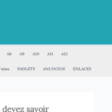
A8
A9
A10
A11
A12
rama
PADLETS
ANUNCIOS
ENLACES
 devez savoir