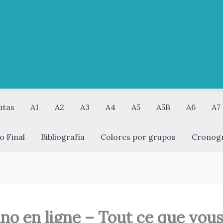
utas
A1
A2
A3
A4
A5
A5B
A6
A7
o Final
Bibliografía
Colores por grupos
Cronog
no en ligne – Tout ce que vous