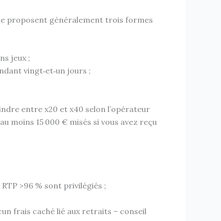
ne proposent généralement trois formes
ns jeux ;
dant vingt‑et‑un jours ;
indre entre x20 et x40 selon l’opérateur
au moins 15 000 € misés si vous avez reçu
 RTP >96 % sont privilégiés ;
un frais caché lié aux retraits – conseil