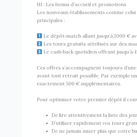
III : Les bonus d’accueil et promotions
Les nouveaux établissements comme celui 
principales :
Le dépôt‑match allant jusqu’à 2000 € ave
Les tours gratuits attribués sur des mac
Le cash‑back quotidien offrant jusqu’à‑
Ces offres s’accompagnent toujours d’une c
avant tout retrait possible. Par exemple 
exactement 500 € supplémentaires.
Pour optimiser votre premier dépôt il conv
De lire attentivement la liste des je
D’utiliser rapidement vos tours gratui
De ne jamais miser plus que votre bud