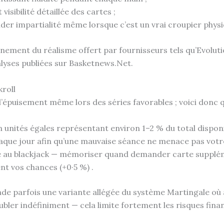
sibilité détaillée des cartes ;
der impartialité même lorsque c’est un vrai croupier physi
inement du réalisme offert par fournisseurs tels qu’Evolu
yses publiées sur Basketnews.Net.
kroll
l’épuisement même lors des séries favorables ; voici donc
n unités égales représentant environ 1–2 % du total disponi
aque jour afin qu’une mauvaise séance ne menace pas votr
que au blackjack — mémoriser quand demander carte supplém
nt vos chances (+0·5 %) .
e parfois une variante allégée du système Martingale où 
oubler indéfiniment — cela limite fortement les risques fi