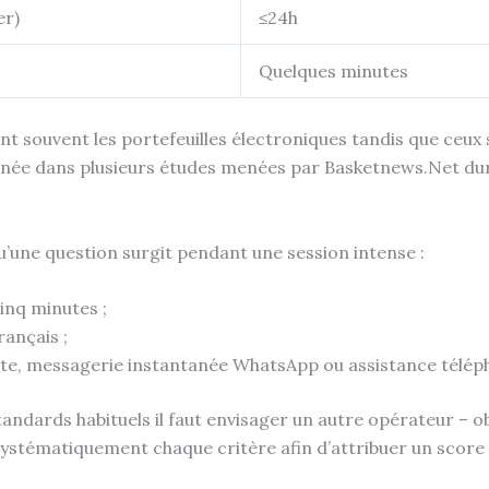
er)
≤24h
Quelques minutes
ent souvent les portefeuilles électroniques tandis que ceu
gnée dans plusieurs études menées par Basketnews.Net dur
u’une question surgit pendant une session intense :
inq minutes ;
rançais ;
 site, messagerie instantanée WhatsApp ou assistance télép
tandards habituels il faut envisager un autre opérateur – 
ystématiquement chaque critère afin d’attribuer un score g