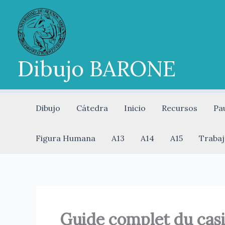
Ir
al
contenido
Dibujo BARONE
Dibujo
Cátedra
Inicio
Recursos
Pa
Figura Humana
A13
A14
A15
Trabaj
Guide complet du casi