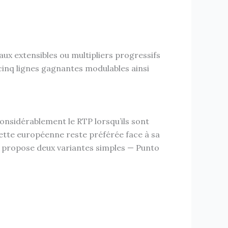
x extensibles ou multipliers progressifs
 cinq lignes gagnantes modulables ainsi
onsidérablement le RTP lorsqu’ils sont
lette européenne reste préférée face à sa
t propose deux variantes simples — Punto