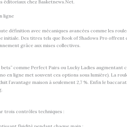
s éditoriaux chez Basketnews.Net.
n ligne
ute définition avec mécaniques avancées comme les rouleau
se initiale. Des titres tels que Book of Shadows Pro offrent
ennement grâce aux mises collectives.
e bets” comme Perfect Pairs ou Lucky Ladies augmentant c
no en ligne met souvent ces options sous lumière). La rou
duit l’avantage maison à seulement 2,7 %. Enfin le baccara
g.
par trois contrôles techniques :
tissant fluidité pendant chaque main ;