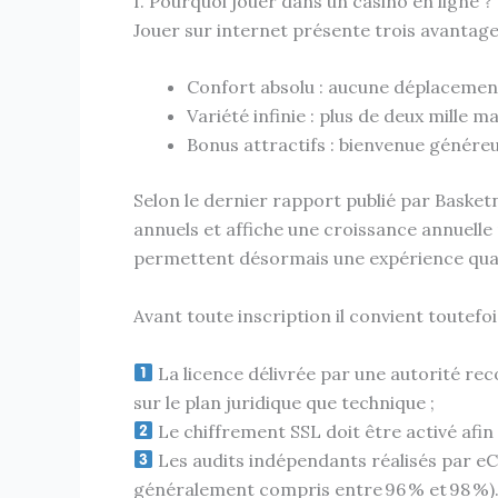
I. Pourquoi jouer dans un casino en ligne ?
Jouer sur internet présente trois avantage
Confort absolu : aucune déplacement n
Variété infinie : plus de deux mille 
Bonus attractifs : bienvenue généreu
Selon le dernier rapport publié par Basket
annuels et affiche une croissance annuel
permettent désormais une expérience quasi
Avant toute inscription il convient toutefois
La licence délivrée par une autorité re
sur le plan juridique que technique ;
Le chiffrement SSL doit être activé afin 
Les audits indépendants réalisés par e
généralement compris entre 96 % et 98 %)