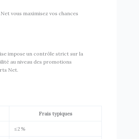
s.Net vous maximisez vos chances
aise impose un contrôle strict sur la
ilité au niveau des promotions
rts Net.
Frais typiques
≤ 2 %