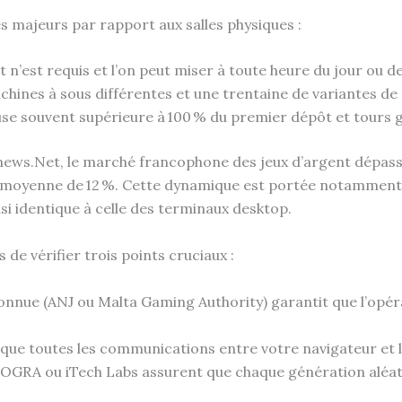
s majeurs par rapport aux salles physiques :
’est requis et l’on peut miser à toute heure du jour ou de 
machines à sous différentes et une trentaine de variantes d
se souvent supérieure à 100 % du premier dépôt et tours gra
news.Net, le marché francophone des jeux d’argent dépasse
le moyenne de 12 %. Cette dynamique est portée notamment
 identique à celle des terminaux desktop.
 de vérifier trois points cruciaux :
connue (ANJ ou Malta Gaming Authority) garantit que l’opé
que toutes les communications entre votre navigateur et le 
COGRA ou iTech Labs assurent que chaque génération aléat
.