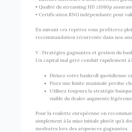
• Qualité du streaming HD ≥1080p assurant vi
• Certification RNG indépendante pour vali
En suivant ces repères vous profiterez ple
recommandation récurrente dans nos anal
V : Stratégies gagnantes et gestion du ban
Un capital mal géré conduit rapidement à 
Divisez votre bankroll quotidienne e
Fixez une limite maximale perdue ch
Utilisez toujours la stratégie basi
visible du dealer augmente légèreme
Pour la roulette européenne on recommand
simplement à la mise initiale plutôt qu’à d
modestes lors des séquences gagnantes.