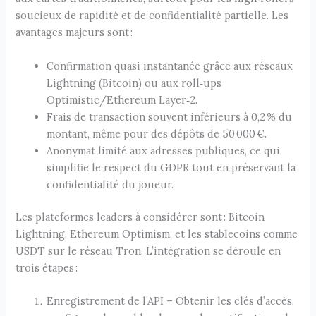
soucieux de rapidité et de confidentialité partielle. Les
avantages majeurs sont :
Confirmation quasi instantanée grâce aux réseaux
Lightning (Bitcoin) ou aux roll‑ups
Optimistic/Ethereum Layer‑2.
Frais de transaction souvent inférieurs à 0,2 % du
montant, même pour des dépôts de 50 000 €.
Anonymat limité aux adresses publiques, ce qui
simplifie le respect du GDPR tout en préservant la
confidentialité du joueur.
Les plateformes leaders à considérer sont : Bitcoin
Lightning, Ethereum Optimism, et les stablecoins comme
USDT sur le réseau Tron. L’intégration se déroule en
trois étapes :
Enregistrement de l’API – Obtenir les clés d’accès,