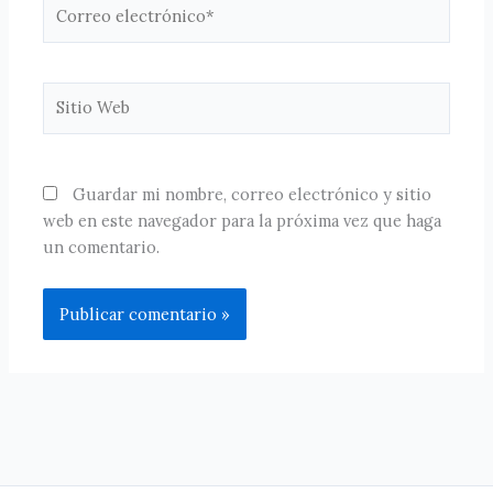
Correo
electrónico*
Sitio
Web
Guardar mi nombre, correo electrónico y sitio
web en este navegador para la próxima vez que haga
un comentario.