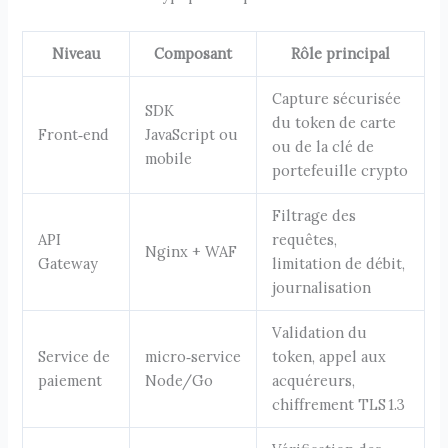
Niveau
Composant
Rôle principal
Capture sécurisée
SDK
du token de carte
Front‑end
JavaScript ou
ou de la clé de
mobile
portefeuille crypto
Filtrage des
API
requêtes,
Nginx + WAF
Gateway
limitation de débit,
journalisation
Validation du
Service de
micro‑service
token, appel aux
paiement
Node/Go
acquéreurs,
chiffrement TLS 1.3