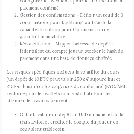
configurer les webhooks pour les notifications de
paiement confirmé.
Gestion des confirmations – Définir un seuil de 3
confirmations pour Lightning, ou 12 % de la
capacité du roll‑up pour Optimism, afin de
garantir l’immuabilité.
Réconciliation – Mapper l’adresse de dépôt à
l’identifiant du compte joueur, stocker le hash du
paiement dans une base de données chiffrée.
Les risques spécifiques incluent la volatilité du cours
(un dépôt de 10 BTC peut valoir 250 k € aujourd’hui et
210 k € demain) et les exigences de conformité (KYC/AML
renforcé pour les wallets non‑custodial). Pour les
atténuer, les casinos peuvent :
Geler la valeur du dépôt en USD au moment de la
transaction et créditer le compte du joueur en
équivalent stablecoin.