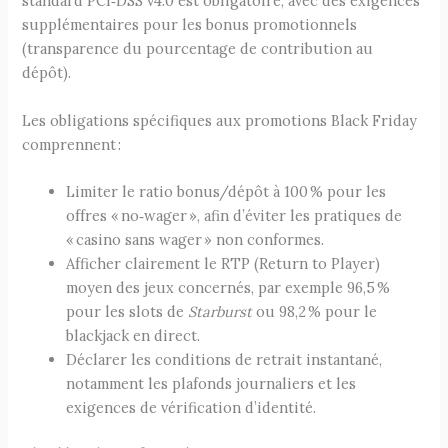
standard PCI‑DSS v4.0 est obligatoire, avec des exigences
supplémentaires pour les bonus promotionnels
(transparence du pourcentage de contribution au
dépôt).
Les obligations spécifiques aux promotions Black Friday
comprennent :
Limiter le ratio bonus/dépôt à 100 % pour les
offres « no‑wager », afin d’éviter les pratiques de
« casino sans wager » non conformes.
Afficher clairement le RTP (Return to Player)
moyen des jeux concernés, par exemple 96,5 %
pour les slots de
Starburst
ou 98,2 % pour le
blackjack en direct.
Déclarer les conditions de retrait instantané,
notamment les plafonds journaliers et les
exigences de vérification d’identité.