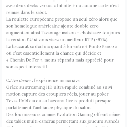
avec deux decks versus « Infinite » où aucune carte n’est
remise dans le sabot.
La roulette européenne propose un seul zéro alors que
son homologue américaine ajoute double zéro
augmentant ainsi l’avantage maison – choisissez toujours
la version EU si vous visez un meilleur RTP (~97%).
Le baccarat se décline quant à lui entre « Punto Banco »
où c’est essentiellement la chance qui décide et
« Chemin De Fer », moins répandu mais apprécié pour
son aspect interactif.
C.
Live dealer
: l’expérience immersive
Grâce au streaming HD ultra‑rapide combiné au suivi
motion capture des croupiers réels, jouer au poker
Texas Hold’em ou au baccarat live reproduit presque
parfaitement l’ambiance physique du salon.
Des fournisseurs comme Evolution Gaming offrent même
des tables multi‑caméras permettant aux joueurs avancés