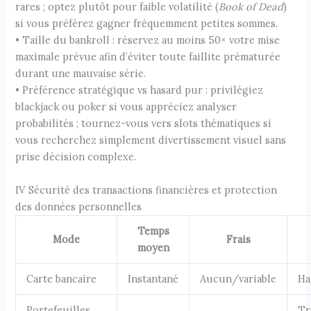
rares ; optez plutôt pour faible volatilité (
Book of Dead
)
si vous préférez gagner fréquemment petites sommes.
• Taille du bankroll : réservez au moins 50× votre mise
maximale prévue afin d’éviter toute faillite prématurée
durant une mauvaise série.
• Préférence stratégique vs hasard pur : privilégiez
blackjack ou poker si vous appréciez analyser
probabilités ; tournez-vous vers slots thématiques si
vous recherchez simplement divertissement visuel sans
prise décision complexe.
IV Sécurité des transactions financières et protection
des données personnelles
Temps
Mode
Frais
moyen
Carte bancaire
Instantané
Aucun/variable
Ha
Portefeuilles
Tr