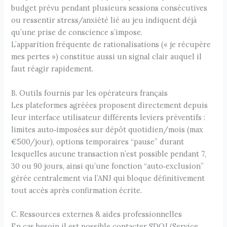
budget prévu pendant plusieurs sessions consécutives
ou ressentir stress/anxiété lié au jeu indiquent déjà
qu’une prise de conscience s’impose.
L’apparition fréquente de rationalisations (« je récupère
mes pertes ») constitue aussi un signal clair auquel il
faut réagir rapidement.
B. Outils fournis par les opérateurs français
Les plateformes agréées proposent directement depuis
leur interface utilisateur différents leviers préventifs :
limites auto‑imposées sur dépôt quotidien/mois (max
€500/jour), options temporaires “pause” durant
lesquelles aucune transaction n’est possible pendant 7,
30 ou 90 jours, ainsi qu’une fonction “auto‑exclusion”
gérée centralement via l’ANJ qui bloque définitivement
tout accès après confirmation écrite.
C.​ Ressources externes & aides professionnelles
En cas besoin il est possible contacter SDOJ (Service