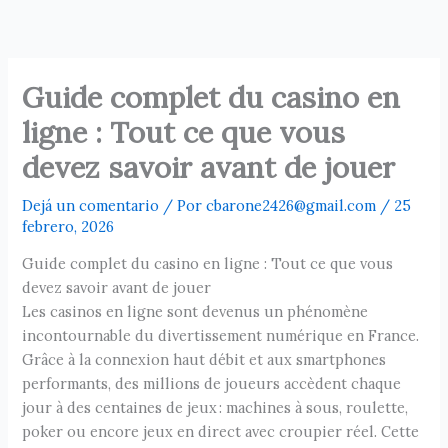
Ir
al
contenido
Guide complet du casino en
ligne : Tout ce que vous
devez savoir avant de jouer
Dejá un comentario
/ Por
cbarone2426@gmail.com
/
25
febrero, 2026
Guide complet du casino en ligne : Tout ce que vous
devez savoir avant de jouer
Les casinos en ligne sont devenus un phénomène
incontournable du divertissement numérique en France.
Grâce à la connexion haut débit et aux smartphones
performants, des millions de joueurs accèdent chaque
jour à des centaines de jeux : machines à sous, roulette,
poker ou encore jeux en direct avec croupier réel. Cette