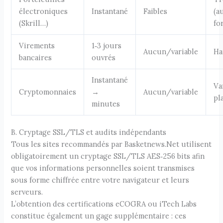
électroniques
Instantané
Faibles
(a
(Skrill…)
fo
Virements
1‑3 jours
Aucun/variable
Ha
bancaires
ouvrés
Instantané
Va
Cryptomonnaies
→
Aucun/variable
pl
minutes
B. Cryptage SSL/TLS et audits indépendants
Tous les sites recommandés par Basketnews.Net utilisent
obligatoirement un cryptage SSL/TLS AES‑256 bits afin
que vos informations personnelles soient transmises
sous forme chiffrée entre votre navigateur et leurs
serveurs.
L’obtention des certifications eCOGRA ou iTech Labs
constitue également un gage supplémentaire : ces