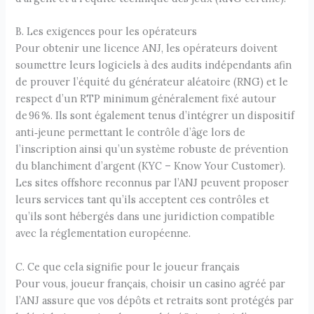
B. Les exigences pour les opérateurs
Pour obtenir une licence ANJ, les opérateurs doivent
soumettre leurs logiciels à des audits indépendants afin
de prouver l’équité du générateur aléatoire (RNG) et le
respect d’un RTP minimum généralement fixé autour
de 96 %. Ils sont également tenus d’intégrer un dispositif
anti‑jeune permettant le contrôle d’âge lors de
l’inscription ainsi qu’un système robuste de prévention
du blanchiment d’argent (KYC – Know Your Customer).
Les sites offshore reconnus par l’ANJ peuvent proposer
leurs services tant qu’ils acceptent ces contrôles et
qu’ils sont hébergés dans une juridiction compatible
avec la réglementation européenne.
C. Ce que cela signifie pour le joueur français
Pour vous, joueur français, choisir un casino agréé par
l’ANJ assure que vos dépôts et retraits sont protégés par