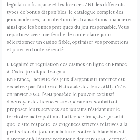
législation française et les licences ANJ, les différents
types de bonus disponibles, le catalogue complet des
jeux modernes, la protection des transactions financières
ainsi que les bonnes pratiques du jeu responsable. Vous
repartirez avec une feuille de route claire pour
sélectionner un casino fiable, optimiser vos promotions
et jouer en toute sérénité.
I. Légalité et régulation des casinos en ligne en France
A. Cadre juridique français
En France, l’activité des jeux d’argent sur internet est
encadrée par l’Autorité Nationale des Jeux (ANJ). Créée
en janvier 2020, l’ANJ possède le pouvoir exclusif
d’octroyer des licences aux opérateurs souhaitant
proposer leurs services aux joueurs résidant sur le
territoire métropolitain. La licence française garantit
que le site respecte les exigences strictes relatives à la
protection du joueur, à la lutte contre le blanchiment
d’argent et à l’équité technique des jeux (RNG certifié).