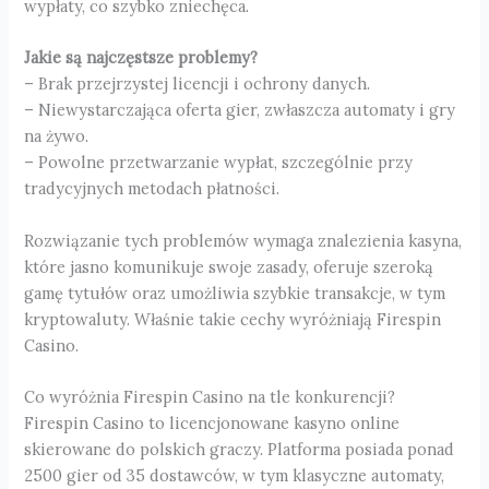
wypłaty, co szybko zniechęca.
Jakie są najczęstsze problemy?
– Brak przejrzystej licencji i ochrony danych.
– Niewystarczająca oferta gier, zwłaszcza automaty i gry
na żywo.
– Powolne przetwarzanie wypłat, szczególnie przy
tradycyjnych metodach płatności.
Rozwiązanie tych problemów wymaga znalezienia kasyna,
które jasno komunikuje swoje zasady, oferuje szeroką
gamę tytułów oraz umożliwia szybkie transakcje, w tym
kryptowaluty. Właśnie takie cechy wyróżniają Firespin
Casino.
Co wyróżnia Firespin Casino na tle konkurencji?
Firespin Casino to licencjonowane kasyno online
skierowane do polskich graczy. Platforma posiada ponad
2500 gier od 35 dostawców, w tym klasyczne automaty,