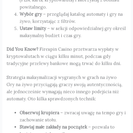
powitalnego.
Wybór gry
– przeglądaj katalog automaty i gry na
żywo, korzystając z filtrów.
Ustaw limity
– w sekcji odpowiedzialnej gry określ
maksymalny budżet i czas gry.
Did You Know?
Firespin Casino przetwarza wypłaty w
kryptowalutach w ciągu kilku minut, podczas gdy
tradycyjne przelewy bankowe mogą trwać do kilku dni.
Strategia maksymalizacji wygranych w grach na żywo
Gry na żywo przyciągają graczy swoją autentycznością,
ale jednocześnie wymagają nieco innego podejścia niż
automaty. Oto kilka sprawdzonych technik:
Obserwuj krupiera
– zwracaj uwagę na tempo gry i
zachowanie stołu.
Stawiaj małe zakłady na początek
– pozwala to