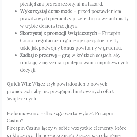
pieniędzmi przeznaczonymi na hazard.
Wykorzystaj demo mode
– przed postawieniem
prawdziwych pieniędzy przetestuj nowe automaty
w trybie demonstracyjnym.
Skorzystaj z promocji świątecznych
– Firespin
Casino regularnie organizuje specjalne oferty,
takie jak podwójny bonus powitalny w grudniu.
Zadbaj o przerwę
– graj w krótkich sesjach, aby
uniknąć zmęczenia i podejmowania impulsywnych
decyzji.
Quick Win:
Włącz tryb powiadomień o nowych
promocjach, aby nie przegapić limitowanych ofert
świątecznych.
Podsumowanie – dlaczego warto wybrać Firespin
Casino?
Firespin Casino łączy w sobie wszystkie elementy, które
są kluczowe dla nowoczesnego gracza: szeroką gamę