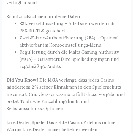
verfügbar sind.
Schutzmaßnahmen für deine Daten
SSL‑Verschlüsselung – Alle Daten werden mit
256‑Bit‑TLS gesichert.
Zwei‑Faktor‑Authentifizierung (2FA) – Optional
aktivierbar im Kontoeinstellungs‑Menu.
Regulierung durch die Malta Gaming Authority
(MGA) – Garantiert faire Spielbedingungen und
regelmäßige Audits.
Did You Know?
Die MGA verlangt, dass jedes Casino
mindestens 2 % seiner Einnahmen in den Spielerschutz
investiert. Crazybuzzer Casino erfüllt diese Vorgabe und
bietet Tools wie Einzahlungslimits und
Selbstausschluss‑Optionen.
Live‑Dealer‑Spiele: Das echte Casino‑Erlebnis online
Warum Live‑Dealer immer beliebter werden