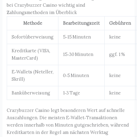
bei Crazybuzzer Casino wichtig sind
Zahlungsmethoden im Überblick
Methode
Bearbeitungszeit
Gebühren
Sofortüberweisung
5‑15 Minuten
keine
Kreditkarte (VISA,
15‑30 Minuten
ggf. 1 %
MasterCard)
E‑Wallets (Neteller,
0‑5 Minuten
keine
Skrill)
Banküberweisung
1‑3 Tage
keine
Crazybuzzer Casino legt besonderen Wert auf schnelle
Auszahlungen. Die meisten E‑Wallet‑Transaktionen
werden innerhalb von Minuten gutgeschrieben, während
Kreditkarten in der Regel am nächsten Werktag