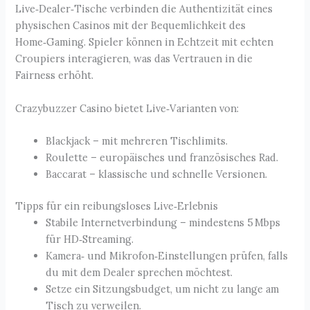
Live‑Dealer‑Tische verbinden die Authentizität eines
physischen Casinos mit der Bequemlichkeit des
Home‑Gaming. Spieler können in Echtzeit mit echten
Croupiers interagieren, was das Vertrauen in die
Fairness erhöht.
Crazybuzzer Casino bietet Live‑Varianten von:
Blackjack – mit mehreren Tischlimits.
Roulette – europäisches und französisches Rad.
Baccarat – klassische und schnelle Versionen.
Tipps für ein reibungsloses Live‑Erlebnis
Stabile Internetverbindung – mindestens 5 Mbps
für HD‑Streaming.
Kamera‑ und Mikrofon‑Einstellungen prüfen, falls
du mit dem Dealer sprechen möchtest.
Setze ein Sitzungsbudget, um nicht zu lange am
Tisch zu verweilen.