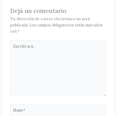
Dejá un comentario
Tu dirección de correo electrónico no será
publicada.
Los campos obligatorios están marcados
con
*
Escribí
acá...
Name*