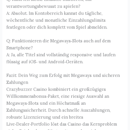
verantwortungsbewusst zu spielen?
A: Absolut. Im Kontobereich kannst du tägliche,
wöchentliche und monatliche Einzahlungslimits
festlegen oder dich komplett vom Spiel abmelden.
Q: Funktionieren die Megaways‑Slots auch auf dem
Smartphone?
A: Ja, alle Titel sind vollständig responsive und laufen
flüssig auf iOS‑ und Android‑Geräten.
Fazit: Dein Weg zum Erfolg mit Megaways und sicheren
Zahlungen
Crazybuzzer Casino kombiniert ein großzügiges
Willkommensbonus‑Paket, eine riesige Auswahl an
Megaways‑Slots und ein Höchstmaß an
Zahlungssicherheit. Durch schnelle Auszahlungen,
robuste Lizenzierung und ein breites
Live‑Dealer‑Portfolio löst das Casino das Kernproblem