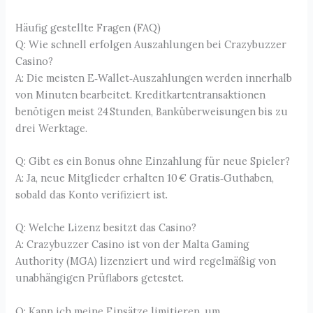
Häufig gestellte Fragen (FAQ)
Q: Wie schnell erfolgen Auszahlungen bei Crazybuzzer
Casino?
A: Die meisten E‑Wallet‑Auszahlungen werden innerhalb
von Minuten bearbeitet. Kreditkartentransaktionen
benötigen meist 24 Stunden, Banküberweisungen bis zu
drei Werktage.
Q: Gibt es ein Bonus ohne Einzahlung für neue Spieler?
A: Ja, neue Mitglieder erhalten 10 € Gratis‑Guthaben,
sobald das Konto verifiziert ist.
Q: Welche Lizenz besitzt das Casino?
A: Crazybuzzer Casino ist von der Malta Gaming
Authority (MGA) lizenziert und wird regelmäßig von
unabhängigen Prüflabors getestet.
Q: Kann ich meine Einsätze limitieren, um