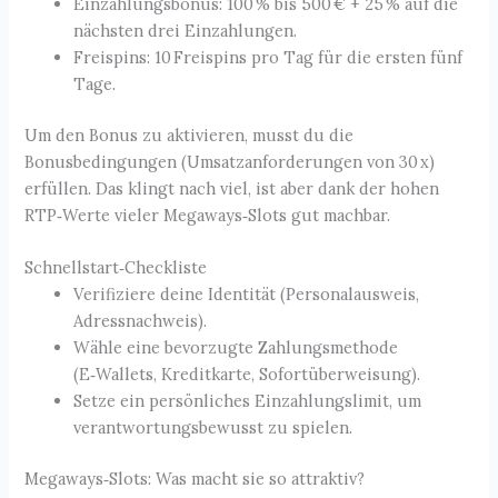
Einzahlungsbonus: 100 % bis 500 € + 25 % auf die
nächsten drei Einzahlungen.
Freispins: 10 Freispins pro Tag für die ersten fünf
Tage.
Um den Bonus zu aktivieren, musst du die
Bonusbedingungen (Umsatzanforderungen von 30 x)
erfüllen. Das klingt nach viel, ist aber dank der hohen
RTP‑Werte vieler Megaways‑Slots gut machbar.
Schnellstart‑Checkliste
Verifiziere deine Identität (Personalausweis,
Adressnachweis).
Wähle eine bevorzugte Zahlungsmethode
(E‑Wallets, Kreditkarte, Sofortüberweisung).
Setze ein persönliches Einzahlungslimit, um
verantwortungsbewusst zu spielen.
Megaways‑Slots: Was macht sie so attraktiv?