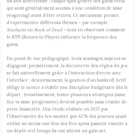
un slot sélectionné ; chaque spin génère des gains réels
qui sont généralement soumis à une condition de mise
(wagering) avant d’être retirés. Ce mécanisme permet
d’expérimenter différents thèmes – par exemple
Starburst
ou
Book of Dead
– tout en observant comment
le RTP (Return to Player) influence la fréquence des
gains.
Du point de vue pédagogique, trois avantages majeurs se
dégagent : premièrement, la découverte des règles du jeu
se fait naturellement grâce à l’interaction directe avec
l’interface ; deuxièmement, la gestion d’un bankroll fictif
oblige le novice à établir une discipline budgétaire dès le
départ ; troisièmement, tester plusieurs stratégies (mise
fixe vs mise progressive) devient possible sans crainte de
perte financière. Une étude réalisée en 2023 par
l’Observatoire du Jeu montre que 62 % des joueurs ayant
utilisé au moins une fois des free spins passent ensuite à
un dépôt réel lorsqu’ils ont atteint un gain net