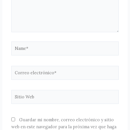
Name*
Correo
electrónico*
Sitio
Web
Guardar mi nombre, correo electrónico y sitio
web en este navegador para la próxima vez que haga