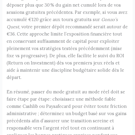
déposer plus que 30 % du gain net cumulé lors de vos
sessions gratuites précédentes. Par exemple, si vous avez
accumulé €120 grâce aux tours gratuits sur
Gonzo’s
Quest
, votre premier dépôt recommandé serait autour de
€36. Cette approche limite l’exposition financière tout
en conservant suffisamment de capital pour exploiter
pleinement vos stratégies testées précédemment (mise
fixe vs progressive). De plus, elle facilite le suivi du ROI
(Return on Investment) dès vos premiers jeux réels et
aide à maintenir une discipline budgétaire solide dès le
départ.
En résumé, passer du mode gratuit au mode réel doit se
faire étape par étape : choisissez une méthode fiable
comme Cashlib ou Paysafecard pour éviter toute friction
administrative ; déterminez un budget basé sur vos gains
précédents afin d’assurer une transition sereine et
responsable vers l’argent réel tout en continuant à