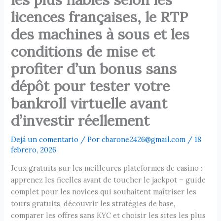
licences françaises, le RTP
des machines à sous et les
conditions de mise et
profiter d’un bonus sans
dépôt pour tester votre
bankroll virtuelle avant
d’investir réellement
Dejá un comentario
/ Por
cbarone2426@gmail.com
/
18
febrero, 2026
Jeux gratuits sur les meilleures plateformes de casino :
apprenez les ficelles avant de toucher le jackpot – guide
complet pour les novices qui souhaitent maîtriser les
tours gratuits, découvrir les stratégies de base,
comparer les offres sans KYC et choisir les sites les plus