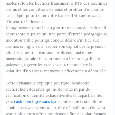
fiables selon les licences françaises, le RTP des machines
à sous et les conditions de mise et profiter d’un bonus
sans dépôt pour tester votre bankroll virtuelle avant
d’investir réellement
L’engouement pour le jeu gratuit ne cesse de croître ; il
représente aujourd’hui une porte d’entrée pédagogique
incontournable pour quiconque désire s’initier aux
casinos en ligne sans risquer son capital dès le premier
clic. Les joueurs débutants profitent ainsi d’une
immersion totale : ils apprennent à lire une grille de
paiement, à gérer leurs mises et à reconnaître la
volatilité d’un slot avant même d’effectuer un dépôt réel.
Cette dynamique explique pourquoi beaucoup
recherchent des sites qui ne demandent pas de
vérification d’identité exhaustive dès le départ. Le lien
vers
casino en ligne sans kyc
montre que la simplicité
administrative devient un critère décisif lorsqu’on veut
tester plusieurs offres rapidement. Sur des plateformes