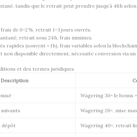
ntané, tandis que le retrait peut prendre jusqu’à 48 h selon l
frais de 0–2 %, retrait 1–3 jours ouvrés.
antané, retrait sous 24 h, frais minimes.
ès rapides (souvent < 1 h), frais variables selon la blockchain
t non disponible directement, nécessite conversion via un po
itions et des termes juridiques
Description
C
onusé
Wagering 30× le bonus 
 suivants
Wagering 20×, mise maxi
s dépôt
Wagering 40×, retrait li