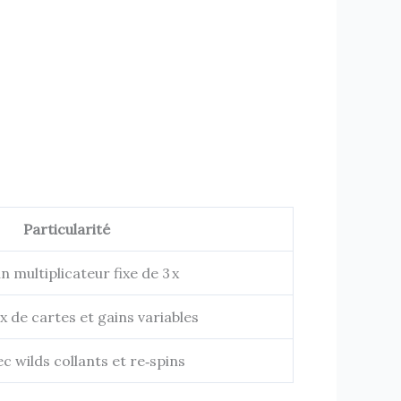
Particularité
n multiplicateur fixe de 3 x
 de cartes et gains variables
c wilds collants et re‑spins