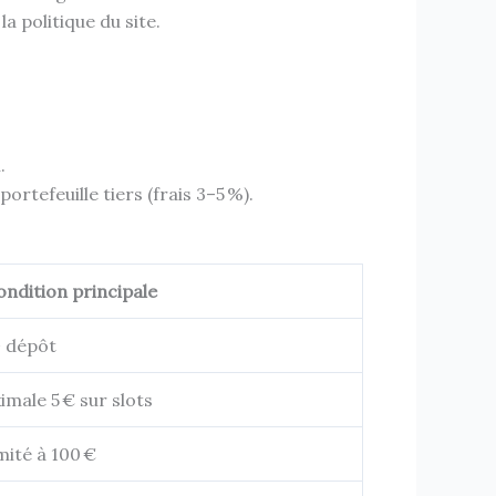
a politique du site.
.
rtefeuille tiers (frais 3–5 %).
ondition principale
+ dépôt
male 5 € sur slots
mité à 100 €