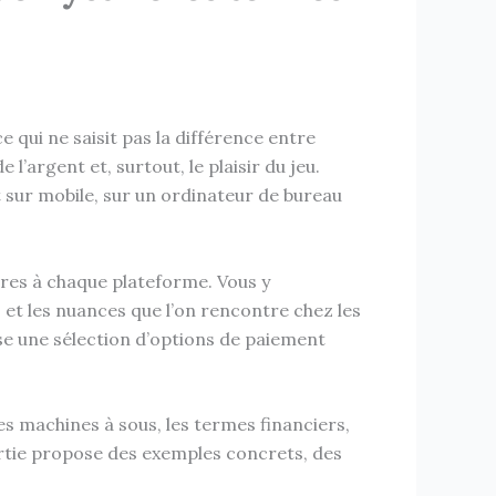
 qui ne saisit pas la différence entre
l’argent et, surtout, le plaisir du jeu.
t sur mobile, sur un ordinateur de bureau
opres à chaque plateforme. Vous y
 et les nuances que l’on rencontre chez les
e une sélection d’options de paiement
es machines à sous, les termes financiers,
partie propose des exemples concrets, des