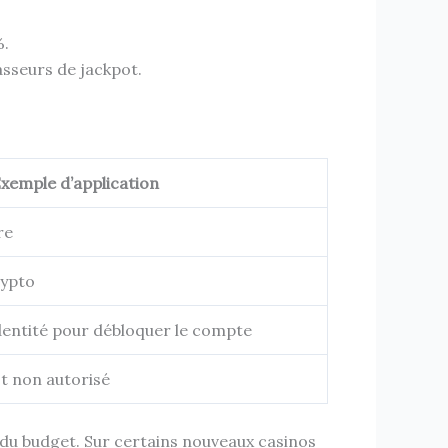
%.
hasseurs de jackpot.
xemple d’application
re
rypto
identité pour débloquer le compte
t non autorisé
 du budget. Sur certains nouveaux casinos