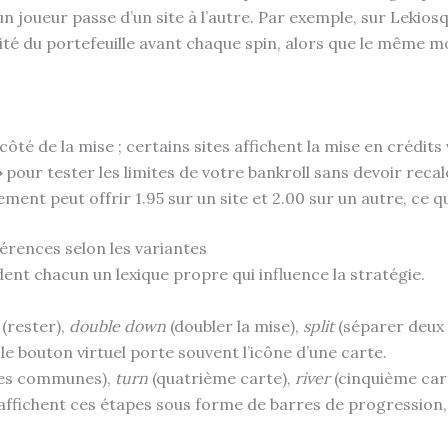
n joueur passe d’un site à l’autre. Par exemple, sur Lekios
é du portefeuille avant chaque spin, alors que le même mon
côté de la mise ; certains sites affichent la mise en crédits 
»
pour tester les limites de votre bankroll sans devoir recal
ent peut offrir 1.95 sur un site et 2.00 sur un autre, ce q
fférences selon les variantes
dent chacun un lexique propre qui influence la stratégie.
(rester),
double down
(doubler la mise),
split
(séparer deux c
t le bouton virtuel porte souvent l’icône d’une carte.
rtes communes),
turn
(quatrième carte),
river
(cinquième car
affichent ces étapes sous forme de barres de progression, a