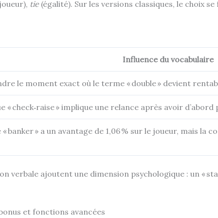
joueur),
tie
(égalité). Sur les versions classiques, le choix se
Influence du vocabulaire
re le moment exact où le terme « double » devient rentable 
e « check‑raise » implique une relance après avoir d’abord
« banker » a un avantage de 1,06 % sur le joueur, mais la c
ion verbale ajoutent une dimension psychologique : un « st
bonus et fonctions avancées