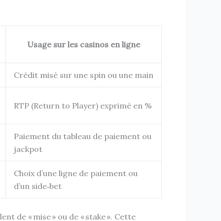
Usage sur les casinos en ligne
Crédit misé sur une spin ou une main
RTP (Return to Player) exprimé en %
Paiement du tableau de paiement ou
jackpot
Choix d’une ligne de paiement ou
d’un side‑bet
ent de « mise » ou de « stake ». Cette