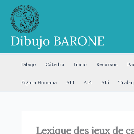
Ir
al
contenido
Dibujo BARONE
Dibujo
Cátedra
Inicio
Recursos
Pa
Figura Humana
A13
A14
A15
Trabaj
Lexique des jeux de ca