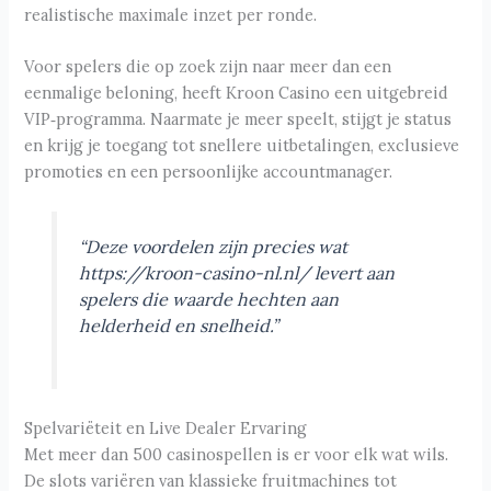
realistische maximale inzet per ronde.
Voor spelers die op zoek zijn naar meer dan een
eenmalige beloning, heeft Kroon Casino een uitgebreid
VIP‑programma. Naarmate je meer speelt, stijgt je status
en krijg je toegang tot snellere uitbetalingen, exclusieve
promoties en een persoonlijke accountmanager.
“Deze voordelen zijn precies wat
https://kroon-casino-nl.nl/ levert aan
spelers die waarde hechten aan
helderheid en snelheid.”
Spelvariëteit en Live Dealer Ervaring
Met meer dan 500 casinospellen is er voor elk wat wils.
De slots variëren van klassieke fruitmachines tot