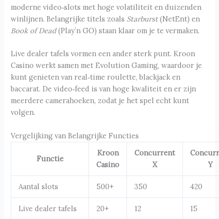
moderne video‑slots met hoge volatiliteit en duizenden
winlijnen. Belangrijke titels zoals
Starburst
(NetEnt) en
Book of Dead
(Play’n GO) staan klaar om je te vermaken.
Live dealer tafels vormen een ander sterk punt. Kroon
Casino werkt samen met Evolution Gaming, waardoor je
kunt genieten van real‑time roulette, blackjack en
baccarat. De video‑feed is van hoge kwaliteit en er zijn
meerdere camerahoeken, zodat je het spel echt kunt
volgen.
Vergelijking van Belangrijke Functies
Kroon
Concurrent
Concurr
Functie
Casino
X
Y
Aantal slots
500+
350
420
Live dealer tafels
20+
12
15