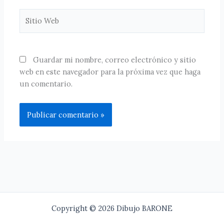
Sitio
Web
Guardar mi nombre, correo electrónico y sitio
web en este navegador para la próxima vez que haga
un comentario.
Copyright © 2026 Dibujo BARONE