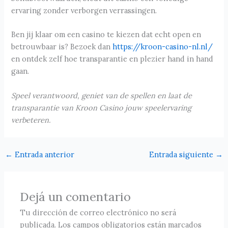
ervaring zonder verborgen verrassingen.
Ben jij klaar om een casino te kiezen dat echt open en
betrouwbaar is? Bezoek dan
https://kroon-casino-nl.nl/
en ontdek zelf hoe transparantie en plezier hand in hand
gaan.
Speel verantwoord, geniet van de spellen en laat de
transparantie van Kroon Casino jouw speelervaring
verbeteren.
←
Entrada anterior
Entrada siguiente
→
Dejá un comentario
Tu dirección de correo electrónico no será
publicada.
Los campos obligatorios están marcados