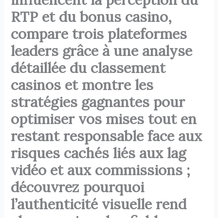
RTP et du bonus casino,
compare trois plateformes
leaders grâce à une analyse
détaillée du classement
casinos et montre les
stratégies gagnantes pour
optimiser vos mises tout en
restant responsable face aux
risques cachés liés aux lag
vidéo et aux commissions ;
découvrez pourquoi
l’authenticité visuelle rend