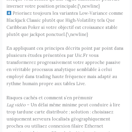
inverser votre position principale.{\newline}
Priorisez toujours les variantes Low‑Variance comme
Blackjack Classic plutôt que High‑Volatility tels Que
Caribbean Poker si votre objectif est croissance stable
plutôt que jackpot ponctuel.{\newline}
En appliquant ces principes décrits point par point dans
plusieurs études présentées par Uic.Fr vous
transformerez progressivement votre approche passive
en véritable processus analytique semblable à celui
employé dans trading haute fréquence mais adapté au
rythme humain propre aux tables Live.
Risques cachés et comment s’en prémunir
Lag vidéo
– Un délai même minime peut conduire à lire
trop tardune carte distribuée ; solution : choisissez
uniquement serveurs localisés géographiquement
proches ou utilisez connexion filaire Ethernet