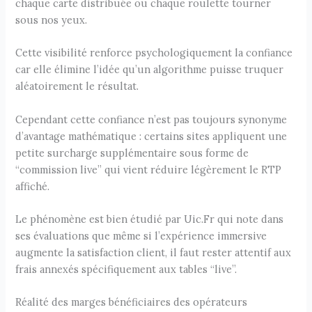
chaque carte distribuée ou chaque roulette tourner
sous nos yeux.
Cette visibilité renforce psychologiquement la confiance
car elle élimine l’idée qu’un algorithme puisse truquer
aléatoirement le résultat.
Cependant cette confiance n’est pas toujours synonyme
d’avantage mathématique : certains sites appliquent une
petite surcharge supplémentaire sous forme de
“commission live” qui vient réduire légèrement le RTP
affiché.
Le phénomène est bien étudié par Uic.Fr qui note dans
ses évaluations que même si l’expérience immersive
augmente la satisfaction client, il faut rester attentif aux
frais annexés spécifiquement aux tables “live”.
Réalité des marges bénéficiaires des opérateurs