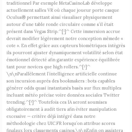
traditionnel Par exemple MetaCasinoLab développe
actuellement salles VR où chaque joueur porte casque
Oculus® permettant ainsi visualiser physiquement
autour d’une table ronde circulaire comme s’il était
présent dans Vegas Strip.^[¹]^ Cette immersion accrue
devrait modifier légèrement notre conception même​de «
cote ». En effet grâce aux capteurs biométriques intégrés
ils pourront ajuster dynamiquement volatilité selon état
émotionnel détecté afin garantir expérience équilibrée
tant pour novices que high rollers.^[²]^
\n\nParallèlement l’intelligence artificielle continue
son incursion auprès des bookmakers : bots capables
générer odds quasi instantanés basés sur flux multiples
incluant météo précise voire données sociales Twitter
trending.^[³]^ Toutefois ces IA seront soumises
obligatoirement à audit tiers afin éviter manipulation
excessive — critère déjà intégré dans notre
méthodologie chez UIC.FR lorsqu’on attribue scores
finalaux lors classements casinos.\n\nEnfin on assistera