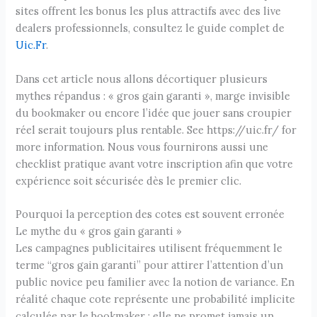
sites offrent les bonus les plus attractifs avec des live
dealers professionnels, consultez le guide complet de
Uic.Fr
.
Dans cet article nous allons décortiquer plusieurs
mythes répandus : « gros gain garanti », marge invisible
du bookmaker ou encore l’idée que jouer sans croupier
réel serait toujours plus rentable. See https://uic.fr/ for
more information. Nous vous fournirons aussi une
checklist pratique avant votre inscription afin que votre
expérience soit sécurisée dès le premier clic.
Pourquoi la perception des cotes est souvent erronée
Le mythe du « gros gain garanti »
Les campagnes publicitaires utilisent fréquemment le
terme “gros gain garanti” pour attirer l’attention d’un
public novice peu familier avec la notion de variance. En
réalité chaque cote représente une probabilité implicite
calculée par le bookmaker ; elle ne promet jamais un