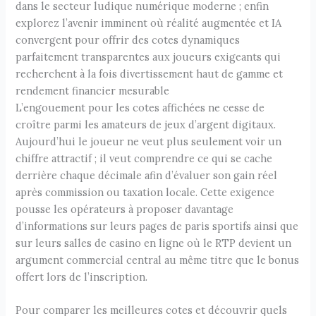
dans le secteur ludique numérique moderne ; enfin
explorez l’avenir imminent où réalité augmentée et IA
convergent pour offrir des cotes dynamiques
parfaitement transparentes aux joueurs exigeants qui
recherchent à la fois divertissement haut de gamme et
rendement financier mesurable
L’engouement pour les cotes affichées ne cesse de
croître parmi les amateurs de jeux d’argent digitaux.
Aujourd’hui le joueur ne veut plus seulement voir un
chiffre attractif ; il veut comprendre ce qui se cache
derrière chaque décimale afin d’évaluer son gain réel
après commission ou taxation locale. Cette exigence
pousse les opérateurs à proposer davantage
d’informations sur leurs pages de paris sportifs ainsi que
sur leurs salles de casino en ligne où le RTP devient un
argument commercial central au même titre que le bonus
offert lors de l’inscription.
Pour comparer les meilleures cotes et découvrir quels