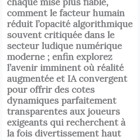
chaque mise plus fiable,
comment le facteur humain
réduit l’opacité algorithmique
souvent critiquée dans le
secteur ludique numérique
moderne ; enfin explorez
l’avenir imminent où réalité
augmentée et IA convergent
pour offrir des cotes
dynamiques parfaitement
transparentes aux joueurs
exigeants qui recherchent à
la fois divertissement haut