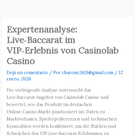
Ir
al
contenido
Expertenanalyse:
Live‑Baccarat im
VIP‑Erlebnis von Casinolab
Casino
Dejá un comentario
/ Por
cbarone2426@gmail.com
/
12
enero, 2026
Die vorliegende Analyse untersucht das
Live‑Baccarat‑Angebot von Casinolab Casino und
bewertet, wie das Produkt im deutschen
Online‑Casino‑Markt positioniert ist. Daten zu
Marktvolumen, Spielerpräferenzen und technischen
Kennzahlen werden kombiniert, um die Stärken und
Schwächen des VIP‑Live‑Baccarat‑Erlebnisses zu