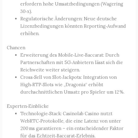
erfordern hohe Umsatzbedingungen (Wagering
30‑x).
Regulatorische Änderungen: Neue deutsche
Lizenzbedingungen könnten Reporting‑Aufwand
erhöhen.
Chancen
Erweiterung des Mobile‑Live‑Baccarat: Durch
Partnerschaften mit 5G‑Anbietern lässt sich die
Reichweite weiter steigern.
Cross‑Sell von Slot‑Jackpots: Integration von
High‑RTP‑Slots wie „Dragonia“ erhöht
durchschnittlichen Umsatz pro Spieler um 12 %.
Experten‑Einblicke
Technologie‑Stack: Casinolab Casino nutzt
WebRTC‑Protokolle, die eine Latenz von unter
200 ms garantieren – ein entscheidender Faktor
für das Echtzeit‑Baccarat‑Erlebnis.