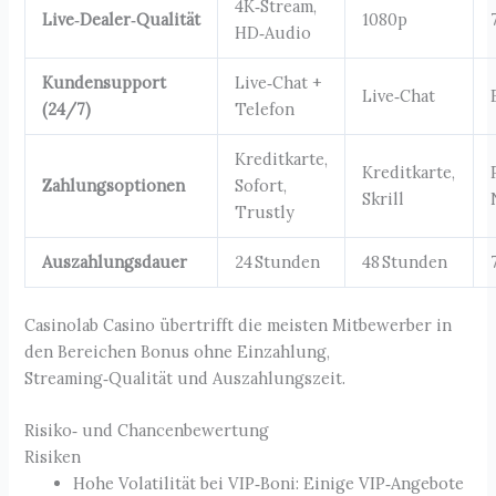
4K‑Stream,
Live‑Dealer‑Qualität
1080p
HD‑Audio
Kundensupport
Live‑Chat +
Live‑Chat
(24/7)
Telefon
Kreditkarte,
Kreditkarte,
Zahlungsoptionen
Sofort,
Skrill
Trustly
Auszahlungsdauer
24 Stunden
48 Stunden
Casinolab Casino übertrifft die meisten Mitbewerber in
den Bereichen Bonus ohne Einzahlung,
Streaming‑Qualität und Auszahlungszeit.
Risiko‑ und Chancenbewertung
Risiken
Hohe Volatilität bei VIP‑Boni: Einige VIP‑Angebote