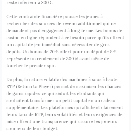
reste inférieur à 800 €.
Cette contrainte financière pousse les jeunes à
rechercher des sources de revenu additionnel qui ne
demandent pas d’engagement à long terme. Les bonus de
casino en ligne répondent à ce besoin parce qu’ils offrent
un capital de jeu immédiat sans nécessiter de gros
dépôts. Un bonus de 20 € offert pour un dépôt de 5 €
représente un rendement de 300 % avant même de
toucher le premier spin.
De plus, la nature volatile des machines à sous à haute
RTP (Return to Player) permet de maximiser les chances
de gains rapides, ce qui séduit les étudiants qui
souhaitent transformer un petit capital en un cadeau
supplémentaire. Les plateformes qui affichent clairement
leurs taux de RTP, leurs volatilités et leurs exigences de
mise offrent une transparence qui rassure les joueurs
soucieux de leur budget.