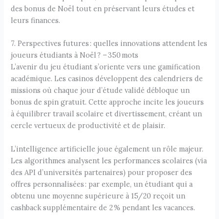
des bonus de Noël tout en préservant leurs études et
leurs finances.
7. Perspectives futures : quelles innovations attendent les
joueurs étudiants à Noël ? – 350 mots
L’avenir du jeu étudiant s’oriente vers une gamification
académique. Les casinos développent des calendriers de
missions où chaque jour d’étude validé débloque un
bonus de spin gratuit. Cette approche incite les joueurs
à équilibrer travail scolaire et divertissement, créant un
cercle vertueux de productivité et de plaisir.
L’intelligence artificielle joue également un rôle majeur.
Les algorithmes analysent les performances scolaires (via
des API d’universités partenaires) pour proposer des
offres personnalisées : par exemple, un étudiant qui a
obtenu une moyenne supérieure à 15/20 reçoit un
cashback supplémentaire de 2 % pendant les vacances.