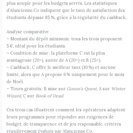
plus souple pour les budgets serrés. Les statistiques
d’Alancienne.Co indiquent que le taux de satisfaction des
étudiants dépasse 85 %, grâce à la régularité du cashback.
Analyse comparative
– Montant du dépôt minimum : tous les trois proposent
5 €, idéal pour les étudiants.
– Condition de mise : la plateforme C est la plus
avantageuse (20×), suivie de A (20×) et B (25×).
– Cashback : C offre le meilleur taux (10 %) et aucune
limite, alors que A propose 6 % uniquement pour le mois
de Noël.
– Tours gratuits : B mise sur
Gonzo’s Quest
, A sur
Winter
Wizard
, C sur
Book of Dead
.
Ces trois cas illustrent comment les opérateurs adaptent
leurs programmes pour répondre aux exigences de
budget, de transparence et de jeu responsable, critères
régulièrement évalués par Alancienne.Co.