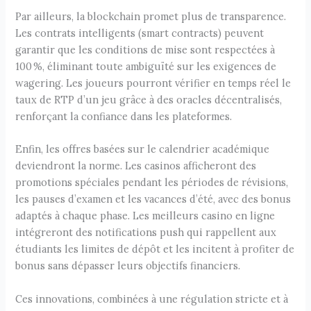
Par ailleurs, la blockchain promet plus de transparence.
Les contrats intelligents (smart contracts) peuvent
garantir que les conditions de mise sont respectées à
100 %, éliminant toute ambiguïté sur les exigences de
wagering. Les joueurs pourront vérifier en temps réel le
taux de RTP d’un jeu grâce à des oracles décentralisés,
renforçant la confiance dans les plateformes.
Enfin, les offres basées sur le calendrier académique
deviendront la norme. Les casinos afficheront des
promotions spéciales pendant les périodes de révisions,
les pauses d’examen et les vacances d’été, avec des bonus
adaptés à chaque phase. Les meilleurs casino en ligne
intégreront des notifications push qui rappellent aux
étudiants les limites de dépôt et les incitent à profiter de
bonus sans dépasser leurs objectifs financiers.
Ces innovations, combinées à une régulation stricte et à