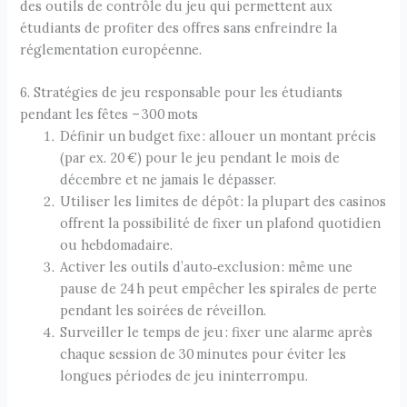
des outils de contrôle du jeu qui permettent aux
étudiants de profiter des offres sans enfreindre la
réglementation européenne.
6. Stratégies de jeu responsable pour les étudiants
pendant les fêtes – 300 mots
Définir un budget fixe : allouer un montant précis
(par ex. 20 €) pour le jeu pendant le mois de
décembre et ne jamais le dépasser.
Utiliser les limites de dépôt : la plupart des casinos
offrent la possibilité de fixer un plafond quotidien
ou hebdomadaire.
Activer les outils d’auto‑exclusion : même une
pause de 24 h peut empêcher les spirales de perte
pendant les soirées de réveillon.
Surveiller le temps de jeu : fixer une alarme après
chaque session de 30 minutes pour éviter les
longues périodes de jeu ininterrompu.