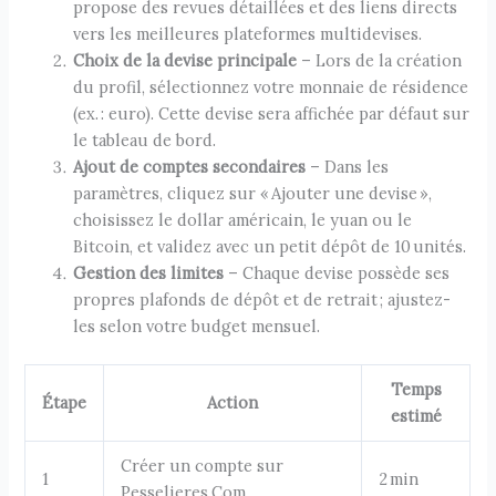
propose des revues détaillées et des liens directs
vers les meilleures plateformes multidevises.
Choix de la devise principale
– Lors de la création
du profil, sélectionnez votre monnaie de résidence
(ex. : euro). Cette devise sera affichée par défaut sur
le tableau de bord.
Ajout de comptes secondaires
– Dans les
paramètres, cliquez sur « Ajouter une devise »,
choisissez le dollar américain, le yuan ou le
Bitcoin, et validez avec un petit dépôt de 10 unités.
Gestion des limites
– Chaque devise possède ses
propres plafonds de dépôt et de retrait ; ajustez-
les selon votre budget mensuel.
Temps
Étape
Action
estimé
Créer un compte sur
1
2 min
Pesselieres.Com