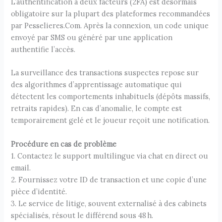
L’authentification à deux facteurs (2FA) est désormais
obligatoire sur la plupart des plateformes recommandées
par Pesselieres.Com. Après la connexion, un code unique
envoyé par SMS ou généré par une application
authentifie l’accès.
La surveillance des transactions suspectes repose sur
des algorithmes d’apprentissage automatique qui
détectent les comportements inhabituels (dépôts massifs,
retraits rapides). En cas d’anomalie, le compte est
temporairement gelé et le joueur reçoit une notification.
Procédure en cas de problème
1. Contactez le support multilingue via chat en direct ou
email.
2. Fournissez votre ID de transaction et une copie d’une
pièce d’identité.
3. Le service de litige, souvent externalisé à des cabinets
spécialisés, résout le différend sous 48 h.