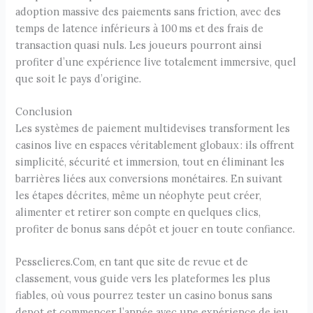
adoption massive des paiements sans friction, avec des
temps de latence inférieurs à 100 ms et des frais de
transaction quasi nuls. Les joueurs pourront ainsi
profiter d’une expérience live totalement immersive, quel
que soit le pays d’origine.
Conclusion
Les systèmes de paiement multidevises transforment les
casinos live en espaces véritablement globaux : ils offrent
simplicité, sécurité et immersion, tout en éliminant les
barrières liées aux conversions monétaires. En suivant
les étapes décrites, même un néophyte peut créer,
alimenter et retirer son compte en quelques clics,
profiter de bonus sans dépôt et jouer en toute confiance.
Pesselieres.Com, en tant que site de revue et de
classement, vous guide vers les plateformes les plus
fiables, où vous pourrez tester un casino bonus sans
depot et commencer l’année avec une expérience de jeu