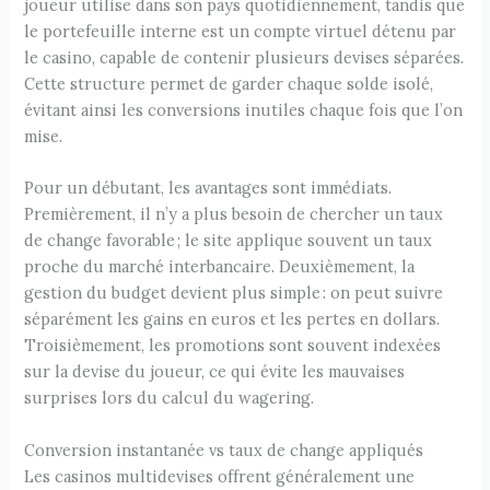
joueur utilise dans son pays quotidiennement, tandis que
le portefeuille interne est un compte virtuel détenu par
le casino, capable de contenir plusieurs devises séparées.
Cette structure permet de garder chaque solde isolé,
évitant ainsi les conversions inutiles chaque fois que l’on
mise.
Pour un débutant, les avantages sont immédiats.
Premièrement, il n’y a plus besoin de chercher un taux
de change favorable ; le site applique souvent un taux
proche du marché interbancaire. Deuxièmement, la
gestion du budget devient plus simple : on peut suivre
séparément les gains en euros et les pertes en dollars.
Troisièmement, les promotions sont souvent indexées
sur la devise du joueur, ce qui évite les mauvaises
surprises lors du calcul du wagering.
Conversion instantanée vs taux de change appliqués
Les casinos multidevises offrent généralement une