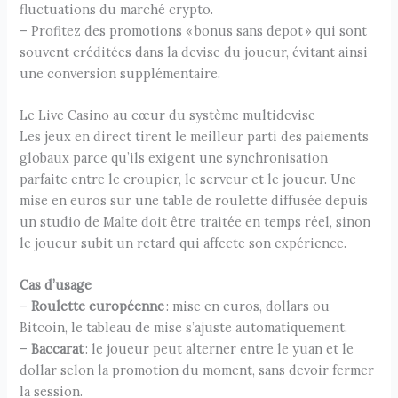
fluctuations du marché crypto.
– Profitez des promotions « bonus sans depot » qui sont
souvent créditées dans la devise du joueur, évitant ainsi
une conversion supplémentaire.
Le Live Casino au cœur du système multidevise
Les jeux en direct tirent le meilleur parti des paiements
globaux parce qu’ils exigent une synchronisation
parfaite entre le croupier, le serveur et le joueur. Une
mise en euros sur une table de roulette diffusée depuis
un studio de Malte doit être traitée en temps réel, sinon
le joueur subit un retard qui affecte son expérience.
Cas d’usage
–
Roulette européenne
: mise en euros, dollars ou
Bitcoin, le tableau de mise s’ajuste automatiquement.
–
Baccarat
: le joueur peut alterner entre le yuan et le
dollar selon la promotion du moment, sans devoir fermer
la session.