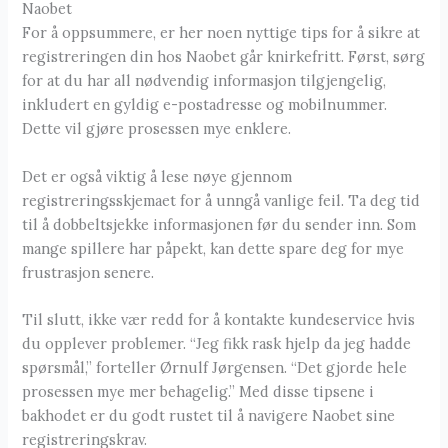
Naobet
For å oppsummere, er her noen nyttige tips for å sikre at
registreringen din hos Naobet går knirkefritt. Først, sørg
for at du har all nødvendig informasjon tilgjengelig,
inkludert en gyldig e-postadresse og mobilnummer.
Dette vil gjøre prosessen mye enklere.
Det er også viktig å lese nøye gjennom
registreringsskjemaet for å unngå vanlige feil. Ta deg tid
til å dobbeltsjekke informasjonen før du sender inn. Som
mange spillere har påpekt, kan dette spare deg for mye
frustrasjon senere.
Til slutt, ikke vær redd for å kontakte kundeservice hvis
du opplever problemer. “Jeg fikk rask hjelp da jeg hadde
spørsmål,” forteller Ørnulf Jørgensen. “Det gjorde hele
prosessen mye mer behagelig.” Med disse tipsene i
bakhodet er du godt rustet til å navigere Naobet sine
registreringskrav.