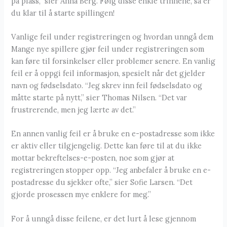
på plass,” sier Anna Berg. Følg disse enkle trinnene, så er
du klar til å starte spillingen!
Vanlige feil under registreringen og hvordan unngå dem
Mange nye spillere gjør feil under registreringen som
kan føre til forsinkelser eller problemer senere. En vanlig
feil er å oppgi feil informasjon, spesielt når det gjelder
navn og fødselsdato. “Jeg skrev inn feil fødselsdato og
måtte starte på nytt,” sier Thomas Nilsen. “Det var
frustrerende, men jeg lærte av det.”
En annen vanlig feil er å bruke en e-postadresse som ikke
er aktiv eller tilgjengelig. Dette kan føre til at du ikke
mottar bekreftelses-e-posten, noe som gjør at
registreringen stopper opp. “Jeg anbefaler å bruke en e-
postadresse du sjekker ofte,” sier Sofie Larsen. “Det
gjorde prosessen mye enklere for meg.”
For å unngå disse feilene, er det lurt å lese gjennom