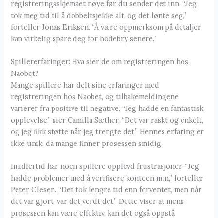
registreringsskjemaet nøye før du sender det inn. “Jeg
tok meg tid til å dobbeltsjekke alt, og det lønte seg,”
forteller Jonas Eriksen. “Å være oppmerksom på detaljer
kan virkelig spare deg for hodebry senere.”
Spillererfaringer: Hva sier de om registreringen hos
Naobet?
Mange spillere har delt sine erfaringer med
registreringen hos Naobet, og tilbakemeldingene
varierer fra positive til negative. “Jeg hadde en fantastisk
opplevelse,” sier Camilla Sæther. “Det var raskt og enkelt,
og jeg fikk støtte når jeg trengte det.” Hennes erfaring er
ikke unik, da mange finner prosessen smidig.
Imidlertid har noen spillere opplevd frustrasjoner. “Jeg
hadde problemer med å verifisere kontoen min,” forteller
Peter Olesen. “Det tok lengre tid enn forventet, men når
det var gjort, var det verdt det.” Dette viser at mens
prosessen kan være effektiv, kan det også oppstå