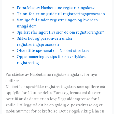
Forståelse av Naobet sine registreringskrav
Trinn-for-trinn guide til registreringsprosessen
Vanlige feil under registreringen og hvordan
unngå dem
Spillererfaringer: Hva sier de om registreringen?
Sikkerhet og personvern under
registreringsprosessen
Ofte stilte spørsmål om Naobet sine krav
Oppsummering av tips for en vellykket
registrering
Forståelse av Naobet sine registreringskrav for nye
spillere
Naobet har spesifikke registreringskrav som spillere må
oppfylle for å kunne delta. Først og fremst må du være
over 18 år, da dette er en lovpålagt aldersgrense for å
spille. I tillegg må du ha en gyldig e-postadresse og et
mobilnummer for bekreftelse. Det er også viktig å ha en