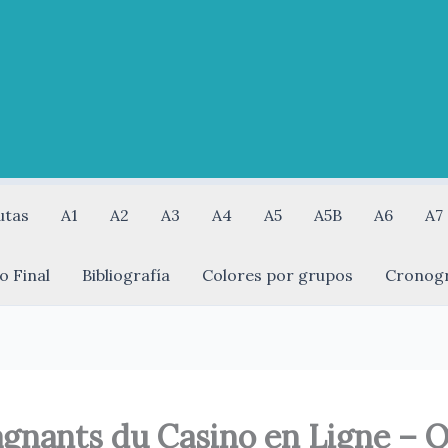
utas
A1
A2
A3
A4
A5
A5B
A6
A7
o Final
Bibliografía
Colores por grupos
Cronog
nants du Casino en Ligne – Q