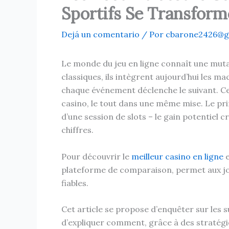
Sportifs Se Transform
Dejá un comentario
/ Por
cbarone2426@g
Le monde du jeu en ligne connaît une mutat
classiques, ils intègrent aujourd’hui les m
chaque événement déclenche le suivant. Cet
casino, le tout dans une même mise. Le prin
d’une session de slots – le gain potentiel
chiffres.
Pour découvrir le
meilleur casino en ligne
e
plateforme de comparaison, permet aux joue
fiables.
Cet article se propose d’enquêter sur les 
d’expliquer comment, grâce à des stratégie