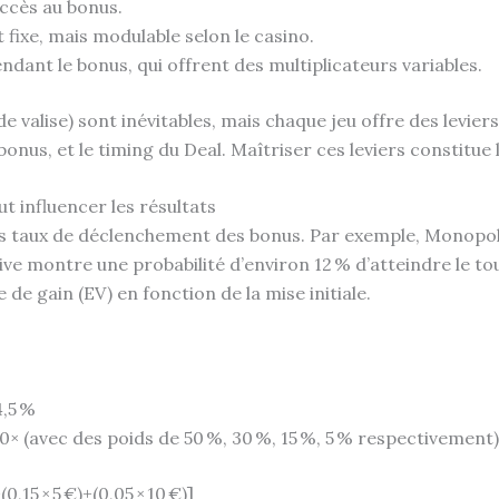
accès au bonus.
t fixe, mais modulable selon le casino.
ndant le bonus, qui offrent des multiplicateurs variables.
e valise) sont inévitables, mais chaque jeu offre des levier
 bonus, et le timing du Deal. Maîtriser ces leviers constitu
ut influencer les résultats
es taux de déclenchement des bonus. Par exemple, Monopoly 
e montre une probabilité d’environ 12 % d’atteindre le tour
de gain (EV) en fonction de la mise initiale.
4,5 %
, 10× (avec des poids de 50 %, 30 %, 15 %, 5 % respectivement)
+(0,15 × 5 €)+(0,05 × 10 €)]