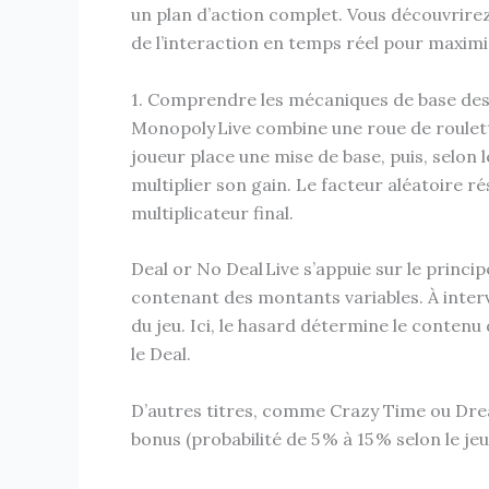
un plan d’action complet. Vous découvrirez
de l’interaction en temps réel pour maximi
1. Comprendre les mécaniques de base des 
Monopoly Live combine une roue de roulett
joueur place une mise de base, puis, selon le
multiplier son gain. Le facteur aléatoire ré
multiplicateur final.
Deal or No Deal Live s’appuie sur le princip
contenant des montants variables. À interv
du jeu. Ici, le hasard détermine le contenu
le Deal.
D’autres titres, comme Crazy Time ou Dream
bonus (probabilité de 5 % à 15 % selon le 