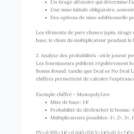
Un tirage aléatoire qui détermine l’
Une mise initiale obligatoire, souven
Des options de mise additionnelle pe
Les éléments de pure chance (spin, tirage d
base, le choix du multiplicateur pendant le
2. Analyse des probabilités : où le joueur pe
Les fournisseurs publient régulièrement l
Bonus Round, tandis que Deal or No Deal Liv
chiffres permettent de calculer l’espérance 
Exemple chiffré – Monopoly Live
Mise de base : 1 €
Probabilité de déclencher le bonus : 
Multiplicateurs possibles : 1×, 2×, 5×
EV = 0,955 × 1 € + 0,045 × [(0,5 × 1 €)+(0,3 × 2 €)