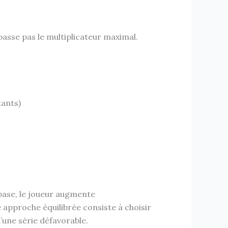
passe pas le multiplicateur maximal.
tants)
 base, le joueur augmente
 approche équilibrée consiste à choisir
d’une série défavorable.