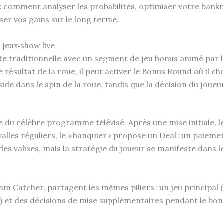
 comment analyser les probabilités, optimiser votre bankrol
ser vos gains sur le long terme.
jeux‑show live
e traditionnelle avec un segment de jeu bonus animé par le
 résultat de la roue, il peut activer le Bonus Round où il ch
side dans le spin de la roue, tandis que la décision du joueu
e du célèbre programme télévisé. Après une mise initiale, le
alles réguliers, le « banquier » propose un Deal : un paiem
 des valises, mais la stratégie du joueur se manifeste dan
 Catcher, partagent les mêmes piliers : un jeu principal (
jeu) et des décisions de mise supplémentaires pendant le b