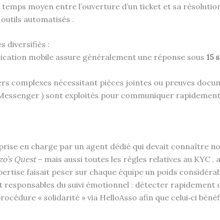
 temps moyen entre l’ouverture d’un ticket et sa résolution 
outils automatisés .
 diversifiés :
application mobile assure généralement une réponse sous
15 
iers complexes nécessitant pièces jointes ou preuves docu
 Messenger ) sont exploités pour communiquer rapidement 
 prise en charge par un agent dédié qui devait connaître n
o’s Quest
– mais aussi toutes les règles relatives au KYC , 
pertise faisait peser sur chaque équipe un poids considéra
t responsables du suivi émotionnel : détecter rapidement 
édure « solidarité » via HelloAsso afin que celui‑ci bénéfi