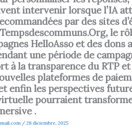
nt intervenir lorsque l’IA atte
recommandées par des sites d’
empsdescommuns.Org, le rôle
mpagnes HelloAsso et des dons 
 pendant une période de campag
t à la transparence du RTP et d
 nouvelles plateformes de paiem
et enfin les perspectives futur
virtuelle pourraient transform
ersive .
mail.com
/
28 diciembre, 2025