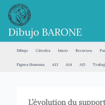
Ir
al
contenido
Dibujo BARONE
Dibujo
Cátedra
Inicio
Recursos
Pa
Figura Humana
A13
A14
A15
Trabaj
L’évolution du support