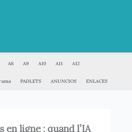
A8
A9
A10
A11
A12
rama
PADLETS
ANUNCIOS
ENLACES
 en ligne : quand l’IA