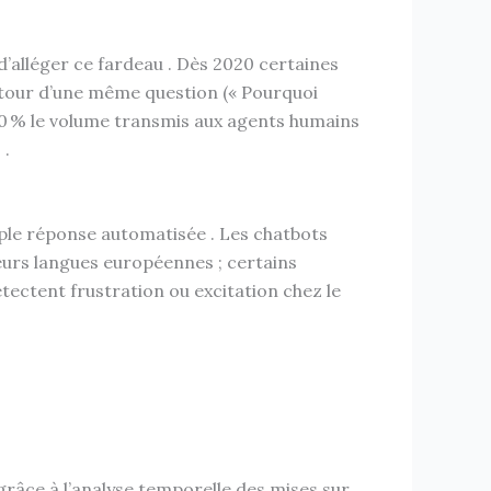
’alléger ce fardeau . Dès 2020 certaines
utour d’une même question (« Pourquoi
 60 % le volume transmis aux agents humains
 .
mple réponse automatisée . Les chatbots
urs langues européennes ; certains
tectent frustration ou excitation chez le
râce à l’analyse temporelle des mises sur