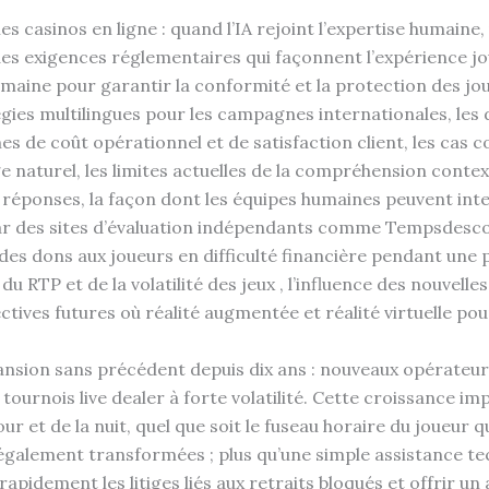
les casinos en ligne : quand l’IA rejoint l’expertise humai
s exigences réglementaires qui façonnent l’expérience joue
umaine pour garantir la conformité et la protection des jou
égies multilingues pour les campagnes internationales, les d
es de coût opérationnel et de satisfaction client, les cas 
 naturel, les limites actuelles de la compréhension context
réponses, la façon dont les équipes humaines peuvent interv
r des sites d’évaluation indépendants comme Tempsdesco
 des dons aux joueurs en difficulté financière pendant une
u RTP et de la volatilité des jeux , l’influence des nouvel
pectives futures où réalité augmentée et réalité virtuelle 
ansion sans précédent depuis dix ans : nouveaux opérateur
 tournois live dealer à forte volatilité. Cette croissance 
jour et de la nuit, quel que soit le fuseau horaire du joueu
également transformées ; plus qu’une simple assistance tec
e rapidement les litiges liés aux retraits bloqués et offri