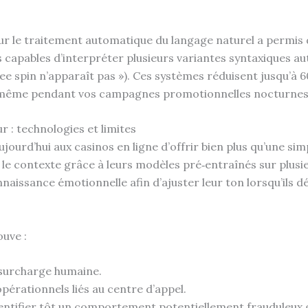
ur le traitement automatique du langage naturel a permis d
capables d’interpréter plusieurs variantes syntaxiques a
free spin n’apparaît pas »). Ces systèmes réduisent jusqu’à
ue même pendant vos campagnes promotionnelles nocturnes
ur : technologies et limites
ourd’hui aux casinos en ligne d’offrir bien plus qu’une si
 contexte grâce à leurs modèles pré‑entraînés sur plusie
aissance émotionnelle afin d’ajuster leur ton lorsqu’ils dé
uve :
 surcharge humaine.
pérationnels liés au centre d’appel.
entifier tôt un comportement potentiellement frauduleux g