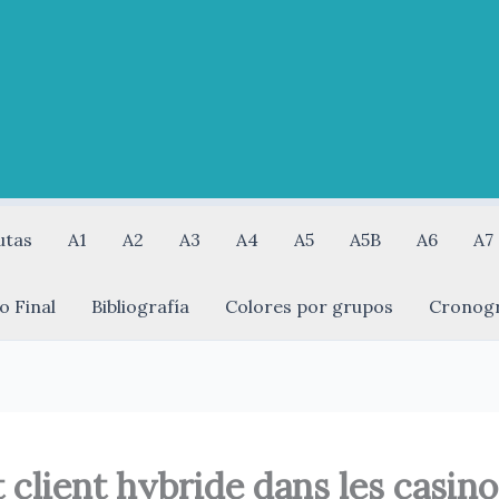
utas
A1
A2
A3
A4
A5
A5B
A6
A7
o Final
Bibliografía
Colores por grupos
Cronog
 client hybride dans les casinos