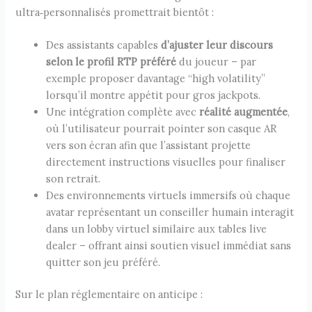
ultra‑personnalisés promettrait bientôt :
Des assistants capables
d’ajuster leur discours
selon le profil RTP préféré
du joueur – par
exemple proposer davantage “high volatility”
lorsqu’il montre appétit pour gros jackpots.
Une intégration complète avec
réalité augmentée
,
où l’utilisateur pourrait pointer son casque AR
vers son écran afin que l’assistant projette
directement instructions visuelles pour finaliser
son retrait.
Des environnements virtuels immersifs où chaque
avatar représentant un conseiller humain interagit
dans un lobby virtuel similaire aux tables live
dealer – offrant ainsi soutien visuel immédiat sans
quitter son jeu préféré.
Sur le plan réglementaire on anticipe :