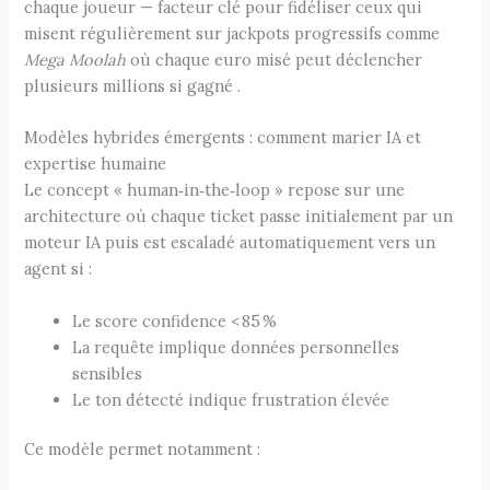
chaque joueur — facteur clé pour fidéliser ceux qui
misent régulièrement sur jackpots progressifs comme
Mega Moolah
où chaque euro misé peut déclencher
plusieurs millions si gagné .
Modèles hybrides émergents : comment marier IA et
expertise humaine
Le concept « human‑in‑the‑loop » repose sur une
architecture où chaque ticket passe initialement par un
moteur IA puis est escaladé automatiquement vers un
agent si :
Le score confidence < 85 %
La requête implique données personnelles
sensibles
Le ton détecté indique frustration élevée
Ce modèle permet notamment :