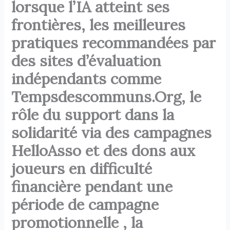
lorsque l’IA atteint ses
frontières, les meilleures
pratiques recommandées par
des sites d’évaluation
indépendants comme
Tempsdescommuns.Org, le
rôle du support dans la
solidarité via des campagnes
HelloAsso et des dons aux
joueurs en difficulté
financière pendant une
période de campagne
promotionnelle , la