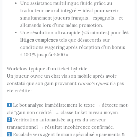
Une assistance multilingue fluide grâce au
traducteur neural intégré — idéal pour servir
simultanément joueurs français、espagnols、et
allemands lors d’une même promotion.
Une résolution ultra‑rapide (< 5 minutes) pour
les
litiges complexes
tels que désaccords sur
conditions wagering après réception d’un bonus
« 100 % jusqu’à €500 ».
Workflow typique d’un ticket hybride
Un joueur ouvre un chat via son mobile après avoir
constaté que son gain provenant
Gonzo’s Quest
n’a pas
été crédité :
Le bot analyse immédiatement le texte → détecte mot-
clé “gain non crédité” → classe ticket niveau moyen.
Vérification automatisée auprès du serveur
transactionnel → résultat incohérence confirmée.
Escalade vers agent humain spécialisé « paiements &