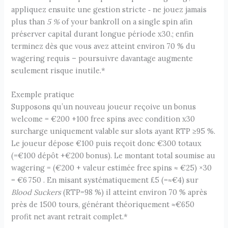
appliquez ensuite une gestion stricte ‑ ne jouez jamais
plus than
5 %
of your bankroll on a single spin afin
préserver capital durant longue période x30.; enfin
terminez dès que vous avez atteint environ 70 % du
wagering requis – poursuivre davantage augmente
seulement risque inutile.*
Exemple pratique
Supposons qu’un nouveau joueur reçoive un bonus
welcome = €200 +100 free spins avec condition x30
surcharge uniquement valable sur slots ayant RTP ≥95 %.
Le joueur dépose €100 puis reçoit donc €300 totaux
(=€100 dépôt +€200 bonus). Le montant total soumise au
wagering = (€200 + valeur estimée free spins ≈ €25) ×30
= €6 750 . En misant systématiquement £5 (=≈€4) sur
Blood Suckers
(RTP=98 %) il atteint environ 70 % après
près de 1500 tours, générant théoriquement ≈€650
profit net avant retrait complet.*