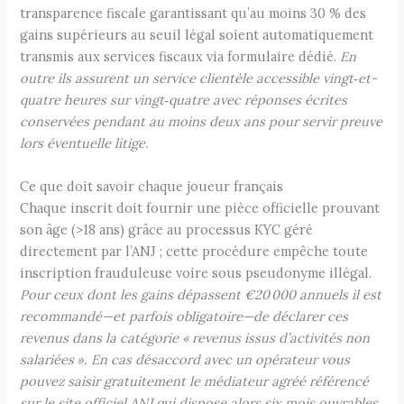
transparence fiscale garantissant qu’au moins 30 % des
gains supérieurs au seuil légal soient automatiquement
transmis aux services fiscaux via formulaire dédié.
En
outre ils assurent un service clientèle accessible vingt‑et­
quatre heures sur vingt‑quatre avec réponses écrites
conservées pendant au moins deux ans pour servir preuve
lors éventuelle litige.
Ce que doit savoir chaque joueur français
Chaque inscrit doit fournir une pièce officielle prouvant
son âge (>18 ans) grâce au processus KYC géré
directement par l’ANJ ; cette procédure empêche toute
inscription frauduleuse voire sous pseudonyme illégal.
Pour ceux dont les gains dépassent €20 000 annuels il est
recommandé—et parfois obligatoire—de déclarer ces
revenus dans la catégorie « revenus issus d’activités non
salariées ». En cas désaccord avec un opérateur vous
pouvez saisir gratuitement le médiateur agréé référencé
sur le site officiel ANJ qui dispose alors six mois ouvrables