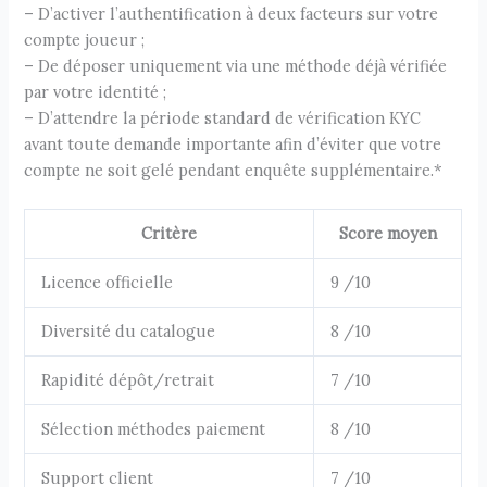
– D’activer l’authentification à deux facteurs sur votre
compte joueur ;
– De déposer uniquement via une méthode déjà vérifiée
par votre identité ;
– D’attendre la période standard de vérification KYC
avant toute demande importante afin d’éviter que votre
compte ne soit gelé pendant enquête supplémentaire.*
Critère
Score moyen
Licence officielle
9 /10
Diversité du catalogue
8 /10
Rapidité dépôt/retrait
7 /10
Sélection méthodes paiement
8 /10
Support client
7 /10