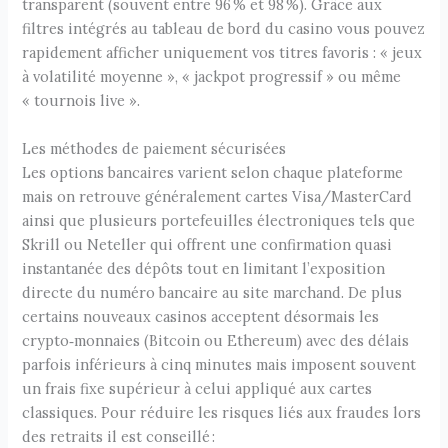
transparent (souvent entre 96 % et 98 %). Grâce aux
filtres intégrés au tableau de bord du casino vous pouvez
rapidement afficher uniquement vos titres favoris : « jeux
à volatilité moyenne », « jackpot progressif » ou même
« tournois live ».
Les méthodes de paiement sécurisées
Les options bancaires varient selon chaque plateforme
mais on retrouve généralement cartes Visa/MasterCard
ainsi que plusieurs portefeuilles électroniques tels que
Skrill ou Neteller qui offrent une confirmation quasi
instantanée des dépôts tout en limitant l’exposition
directe du numéro bancaire au site marchand. De plus
certains nouveaux casinos acceptent désormais les
crypto‑monnaies (Bitcoin ou Ethereum) avec des délais
parfois inférieurs à cinq minutes mais imposent souvent
un frais fixe supérieur à celui appliqué aux cartes
classiques. Pour réduire les risques liés aux fraudes lors
des retraits il est conseillé :