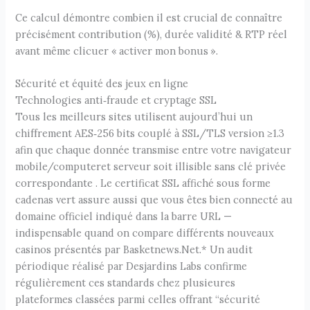
Ce calcul démontre combien il est crucial de connaître
précisément contribution (%), durée validité & RTP réel
avant même clicuer « activer mon bonus ».
Sécurité et équité des jeux en ligne
Technologies anti‑fraude et cryptage SSL
Tous les meilleurs sites utilisent aujourd’hui un
chiffrement AES‑256 bits couplé à SSL/TLS version ≥1​.3
afin que chaque donnée transmise entre votre navigateur
mobile/computeret serveur soit illisible sans clé privée
correspondante . Le certificat SSL affiché sous forme
cadenas vert assure aussi que vous êtes bien connecté au
domaine officiel indiqué dans la barre URL —
indispensable quand on compare différents nouveaux
casinos présentés par Basketnews.Net.* Un audit
périodique réalisé par Desjardins Labs confirme
régulièrement ces standards chez plusieures
plateformes classées parmi celles offrant “sécurité