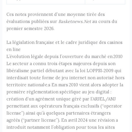
Ces notes proviennent d’une moyenne tirée des
évaluations publiées sur
Basketnews.Net
au cours du
premier semestre 2026.
La législation française et le cadre juridique des casinos
en line
L’évolution légale depuis l’ouverture du marché en 2010
Le secteur a connu trois étapes majeures depuis son
libéralisme partiel débutant avec la loi LOPPSI‑2009 qui
interdisait toute forme de jeu internet non autorisé hors
territoire national·e.s En mars 2010 vient alors adopter la
première réglementation spécifique au jeu digital :
création d’un agrément unique géré par l’ARJEL/ANJ
permettant aux opérateurs français exclusifs (“operator
license”) ainsi qu’à quelques partenaires étrangers
agréés (“partner license”). En avril 2024 une révision a
introduit notamment l’obligation pour tous les sites