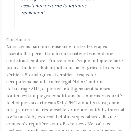
assistance externe fonctionne
réellement.
Conclusion
Nous avons parcouru ensemble toutes les étapes
essentielles permettant à tout amateur francophone
souhaitant explorer l’univers numérique ludique​de faire
preuve lucide ; choisir judicieusement grâce à licences
vérifiées & catalogues diversifiés , respecter
scrupuleusement le cadre légal élaboré autour
del’ancrage ANJ , exploiter intelligemment boni­ses
touten évitant pièges conditionnels , confirmer sécurité
technique via certificats SSL/RNG & audits tiers , enfin
intégrer routine responsable soutenue tantôt by internal
tools tantôt by external helplines spécialisées​. Restez
connectés régulièrement à Basketnews.Net où nos
analyses actualisées mettent constamment ​en lumière ​les