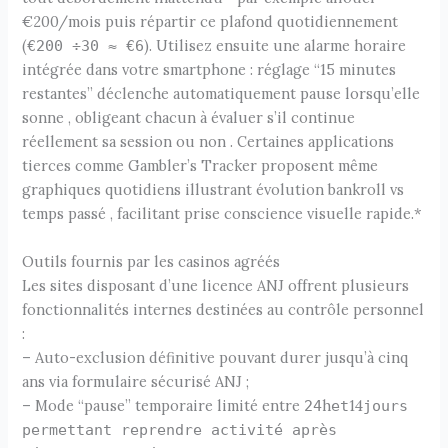
€200/mois puis répartir ce plafond quotidiennement
(
). Utilisez ensuite une alarme horaire
€200 ÷30 ≈ €6
intégrée dans votre smartphone : réglage “15 minutes
restantes” déclenche automatiquement pause lorsqu’elle
sonne , obligeant chacun à évaluer s’il continue
réellement sa session ou non . Certaines applications
tierces comme Gambler’s Tracker proposent même
graphiques quotidiens illustrant évolution bankroll vs
temps passé , facilitant prise conscience visuelle rapide.*
Outils fournis par les casinos agréés
Les sites disposant d’une licence ANJ offrent plusieurs
fonctionnalités internes destinées au contrôle personnel
:
– Auto-exclusion définitive pouvant durer jusqu’à cinq
ans via formulaire sécurisé ANJ ;
– Mode “pause” temporaire limité entre
h
14
24
et
jours
permettant reprendre activité après