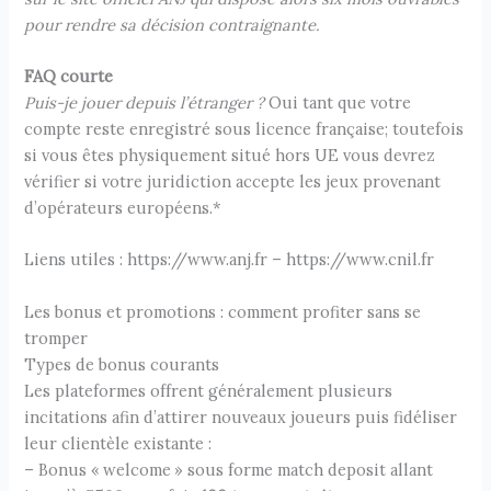
pour rendre sa décision contraignante.
FAQ courte
Puis-je jouer depuis l’étranger ?
Oui tant que votre
compte reste enregistré sous licence française; toutefois
si vous êtes physiquement situé hors UE vous devrez
vérifier si votre juridiction accepte les jeux provenant
d’opérateurs européens.*
Liens utiles : https://www.anj.fr – https://www.cnil.fr
Les bonus et promotions : comment profiter sans se
tromper
Types de bonus courants
Les plateformes offrent généralement plusieurs
incitations afin d’attirer nouveaux joueurs puis fidéliser
leur clientèle existante :
– Bonus « welcome » sous forme match deposit allant