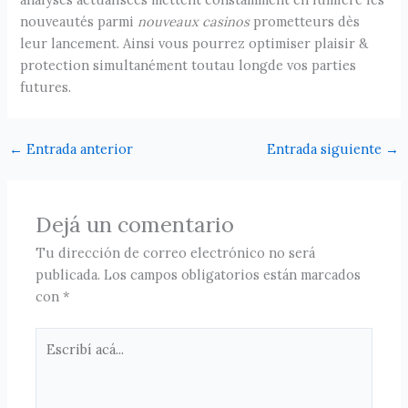
nouveautés parmi
nouveaux casinos
prometteurs dès
leur lancement.​ Ainsi vous pourrez optimiser plaisir &
protection simultanément toutau long​de vos parties
futures.​
←
Entrada anterior
Entrada siguiente
→
Dejá un comentario
Tu dirección de correo electrónico no será
publicada.
Los campos obligatorios están marcados
con
*
Escribí
acá...