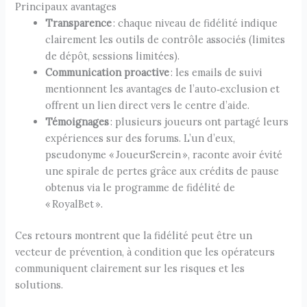
Principaux avantages
Transparence
: chaque niveau de fidélité indique
clairement les outils de contrôle associés (limites
de dépôt, sessions limitées).
Communication proactive
: les emails de suivi
mentionnent les avantages de l’auto‑exclusion et
offrent un lien direct vers le centre d’aide.
Témoignages
: plusieurs joueurs ont partagé leurs
expériences sur des forums. L’un d’eux,
pseudonyme « JoueurSerein », raconte avoir évité
une spirale de pertes grâce aux crédits de pause
obtenus via le programme de fidélité de
« RoyalBet ».
Ces retours montrent que la fidélité peut être un
vecteur de prévention, à condition que les opérateurs
communiquent clairement sur les risques et les
solutions.