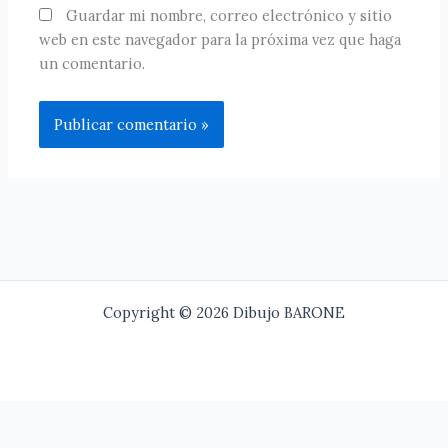
Guardar mi nombre, correo electrónico y sitio
web en este navegador para la próxima vez que haga
un comentario.
Copyright © 2026 Dibujo BARONE