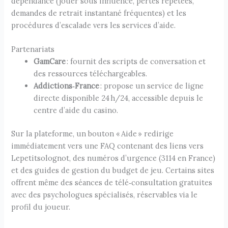
dépendance (jouer sous influence, pertes répétées,
demandes de retrait instantané fréquentes) et les
procédures d’escalade vers les services d’aide.
Partenariats
GamCare
: fournit des scripts de conversation et
des ressources téléchargeables.
Addictions‑France
: propose un service de ligne
directe disponible 24 h/24, accessible depuis le
centre d’aide du casino.
Sur la plateforme, un bouton « Aide » redirige
immédiatement vers une FAQ contenant des liens vers
Lepetitsolognot, des numéros d’urgence (3114 en France)
et des guides de gestion du budget de jeu. Certains sites
offrent même des séances de télé‑consultation gratuites
avec des psychologues spécialisés, réservables via le
profil du joueur.