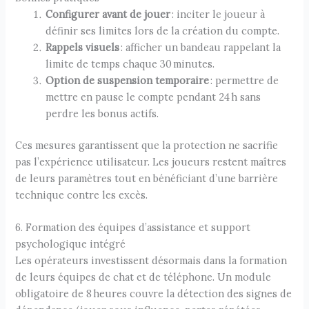
Configurer avant de jouer
: inciter le joueur à
définir ses limites lors de la création du compte.
Rappels visuels
: afficher un bandeau rappelant la
limite de temps chaque 30 minutes.
Option de suspension temporaire
: permettre de
mettre en pause le compte pendant 24 h sans
perdre les bonus actifs.
Ces mesures garantissent que la protection ne sacrifie
pas l’expérience utilisateur. Les joueurs restent maîtres
de leurs paramètres tout en bénéficiant d’une barrière
technique contre les excès.
6. Formation des équipes d’assistance et support
psychologique intégré
Les opérateurs investissent désormais dans la formation
de leurs équipes de chat et de téléphone. Un module
obligatoire de 8 heures couvre la détection des signes de