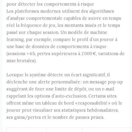
pour détecter les comportements à risque
Les plateformes modernes utilisent des algorithmes
d’analyse comportementale capables de suivre en temps
réel la fréquence de jeu, les montants misés et le temps
passé sur chaque session. Un modèle de machine
learning, par exemple, compare le profil d’un joueur à
une base de données de comportements à risque
(sessions > 4 h, pertes supérieures à 2 000 €, variations de
mise brutales).
Lorsque le système détecte un écart significatif, il
déclenche une alerte personnalisée : un message pop‑up
suggérant de fixer une limite de dépôt, ou un e‑mail
rappelant les options d’auto‑exclusion. Certains sites
offrent même un tableau de bord « responsabilité » où le
joueur peut visualiser ses statistiques hebdomadaires,
ses gains/pertes et le nombre de pauses prises.