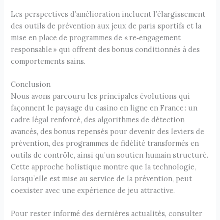
Les perspectives d’amélioration incluent l’élargissement
des outils de prévention aux jeux de paris sportifs et la
mise en place de programmes de « re‑engagement
responsable » qui offrent des bonus conditionnés à des
comportements sains.
Conclusion
Nous avons parcouru les principales évolutions qui
façonnent le paysage du casino en ligne en France : un
cadre légal renforcé, des algorithmes de détection
avancés, des bonus repensés pour devenir des leviers de
prévention, des programmes de fidélité transformés en
outils de contrôle, ainsi qu’un soutien humain structuré.
Cette approche holistique montre que la technologie,
lorsqu’elle est mise au service de la prévention, peut
coexister avec une expérience de jeu attractive.
Pour rester informé des dernières actualités, consulter