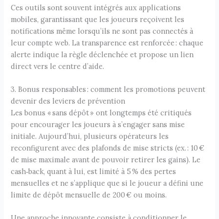
Ces outils sont souvent intégrés aux applications
mobiles, garantissant que les joueurs reçoivent les
notifications même lorsqu’ils ne sont pas connectés à
leur compte web. La transparence est renforcée : chaque
alerte indique la règle déclenchée et propose un lien
direct vers le centre d’aide.
3. Bonus responsables : comment les promotions peuvent
devenir des leviers de prévention
Les bonus « sans dépôt » ont longtemps été critiqués
pour encourager les joueurs à s’engager sans mise
initiale. Aujourd’hui, plusieurs opérateurs les
reconfigurent avec des plafonds de mise stricts (ex. : 10 €
de mise maximale avant de pouvoir retirer les gains). Le
cash‑back, quant à lui, est limité à 5 % des pertes
mensuelles et ne s’applique que si le joueur a défini une
limite de dépôt mensuelle de 200 € ou moins.
Une approche innovante consiste à conditionner le