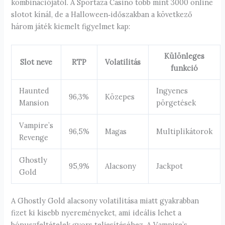
kombinációjától. A Sportaza Casino több mint 3000 online
slotot kínál, de a Halloween‑időszakban a következő
három játék kiemelt figyelmet kap:
Különleges
Slot neve
RTP
Volatilitás
funkció
Haunted
Ingyenes
96,3%
Közepes
Mansion
pörgetések
Vampire’s
96,5%
Magas
Multiplikátorok
Revenge
Ghostly
95,9%
Alacsony
Jackpot
Gold
A Ghostly Gold alacsony volatilitása miatt gyakrabban
fizet ki kisebb nyereményeket, ami ideális lehet a
bónuszfeltételek gyors teljesítéséhez. A Vampire’s