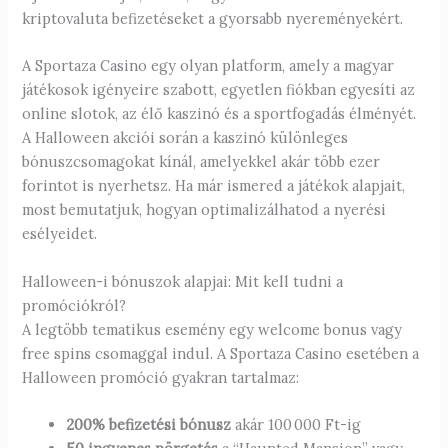
kriptovaluta befizetéseket a gyorsabb nyereményekért.
A Sportaza Casino egy olyan platform, amely a magyar
játékosok igényeire szabott, egyetlen fiókban egyesíti az
online slotok, az élő kaszinó és a sportfogadás élményét.
A Halloween akciói során a kaszinó különleges
bónuszcsomagokat kínál, amelyekkel akár több ezer
forintot is nyerhetsz. Ha már ismered a játékok alapjait,
most bemutatjuk, hogyan optimalizálhatod a nyerési
esélyeidet.
Halloween-i bónuszok alapjai: Mit kell tudni a
promóciókról?
A legtöbb tematikus esemény egy welcome bonus vagy
free spins csomaggal indul. A Sportaza Casino esetében a
Halloween promóció gyakran tartalmaz:
200% befizetési bónusz
akár 100 000 Ft-ig