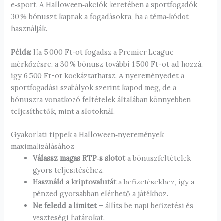
e‑sport. A Halloween‑akciók keretében a sportfogadók
30 % bónuszt kapnak a fogadásokra, ha a téma‑kódot
használják.
Példa:
Ha 5 000 Ft-ot fogadsz a Premier League
mérkőzésre, a 30 % bónusz további 1 500 Ft-ot ad hozzá,
így 6 500 Ft-ot kockáztathatsz. A nyereményedet a
sportfogadási szabályok szerint kapod meg, de a
bónuszra vonatkozó feltételek általában könnyebben
teljesíthetők, mint a slotoknál.
Gyakorlati tippek a Halloween‑nyeremények
maximalizálásához
Válassz magas RTP‑s slotot
a bónuszfeltételek
gyors teljesítéséhez.
Használd a kriptovalutát
a befizetésekhez, így a
pénzed gyorsabban elérhető a játékhoz.
Ne feledd a limitet
– állíts be napi befizetési és
veszteségi határokat.