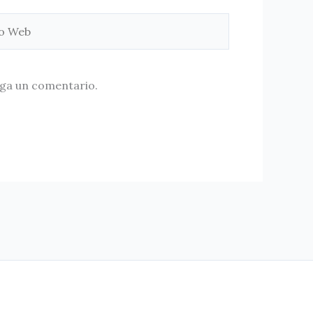
aga un comentario.