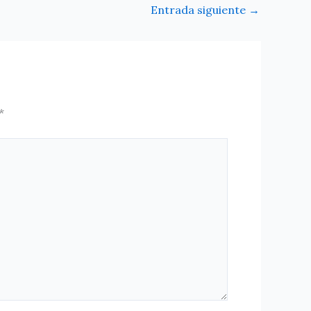
Entrada siguiente
→
*