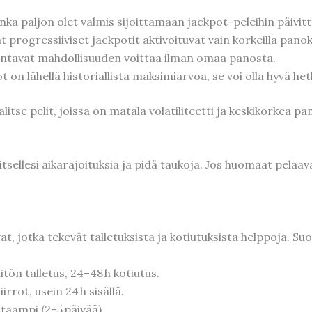
nka paljon olet valmis sijoittamaan jackpot-peleihin päivitt
progressiiviset jackpotit aktivoituvat vain korkeilla panoks
ntavat mahdollisuuden voittaa ilman omaa panosta.
t on lähellä historiallista maksimiarvoa, se voi olla hyvä he
valitse pelit, joissa on matala volatiliteetti ja keskikorkea 
tsellesi aikarajoituksia ja pidä taukoja. Jos huomaat pelaa
, jotka tekevät talletuksista ja kotiutuksista helppoja. Su
itön talletus, 24–48 h kotiutus.
iirrot, usein 24 h sisällä.
itaampi (2–5 päivää).