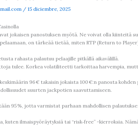
mail.com
/
15 diciembre, 2025
Casinolla
avat jokaisen panostuksen myötä. Ne voivat olla kiinteitä su
 pelaamaan, on tärkeää tietää, miten RTP (Return to Player) ja
sta rahasta palautuu pelaajille pitkällä aikavälillä.
ttoja tulee. Korkea volatiliteetti tarkoittaa harvempia, mut
 keskimäärin 96 € takaisin jokaista 100 €:n panosta kohden pi
dollisuudet suurten jackpotien saavuttamiseen.
ntään 95 %, jotta varmistat parhaan mahdollisen palautukse
, kuten ilmaispyöräytyksiä tai “risk‑free” -kierroksia. Näm