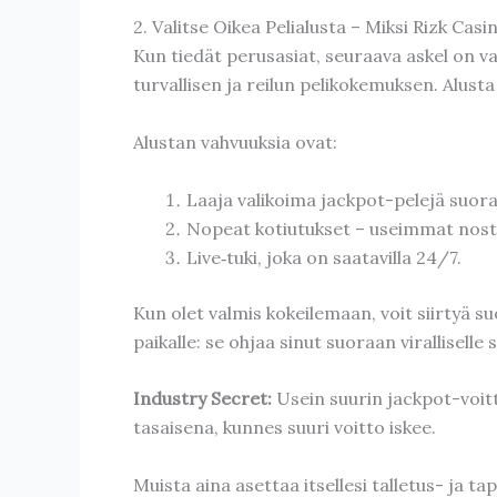
2. Valitse Oikea Pelialusta – Miksi Rizk Cas
Kun tiedät perusasiat, seuraava askel on v
turvallisen ja reilun pelikokemuksen. Alust
Alustan vahvuuksia ovat:
Laaja valikoima jackpot-pelejä suora
Nopeat kotiutukset – useimmat nostot
Live‑tuki, joka on saatavilla 24/7.
Kun olet valmis kokeilemaan, voit siirtyä 
paikalle: se ohjaa sinut suoraan viralliselle
Industry Secret:
Usein suurin jackpot-voitto
tasaisena, kunnes suuri voitto iskee.
Muista aina asettaa itsellesi talletus- ja 