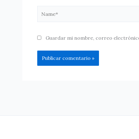
Name*
Guardar mi nombre, correo electrónico