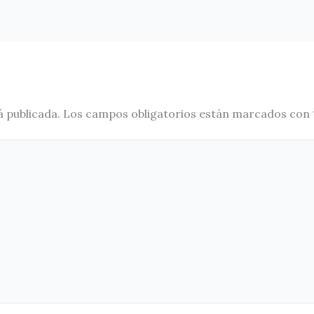
á publicada.
Los campos obligatorios están marcados con