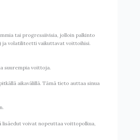
mmia tai progressiivisia, jolloin palkinto
 volatiliteetti vaikuttavat voittoihisi.
ta suurempia voittoja.
tkällä aikavälillä. Tämä tieto auttaa sinua
n.
ä lisäedut voivat nopeuttaa voittopolkua,