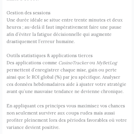
Gestion des sessions
Une durée idéale se situe entre trente minutes et deux
heures ; au-delà il faut impérativement faire une pause
afin d’éviter la fatigue décisionnelle qui augmente
drastiquement l’erreur humaine.
Outils statistiques & applications tierces
Des applications comme
CasinoTracker
ou
MyBetLog
permettent d’enregistrer chaque mise, gain ou perte
ainsi que le ROI global (%) par jeu spécifique. Analyser
ces données hebdomadaires aide à ajuster votre stratégie
avant qu’une mauvaise tendance ne devienne chronique.
En appliquant ces principes vous maximisez vos chances
non seulement survivre aux coups rudes mais aussi
profiter pleinement lors des périodes favorables où votre
variance devient positive.