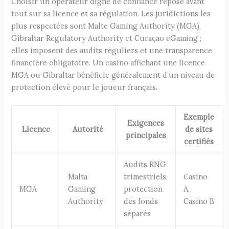
Choisir un opérateur digne de confiance repose avant
tout sur sa licence et sa régulation. Les juridictions les
plus respectées sont Malte Gaming Authority (MGA),
Gibraltar Regulatory Authority et Curaçao eGaming ;
elles imposent des audits réguliers et une transparence
financière obligatoire. Un casino affichant une licence
MGA ou Gibraltar bénéficie généralement d’un niveau de
protection élevé pour le joueur français.
Exemple
Exigences
Licence
Autorité
de sites
principales
certifiés
Audits RNG
Malta
trimestriels,
Casino
MGA
Gaming
protection
A,
Authority
des fonds
Casino B
séparés