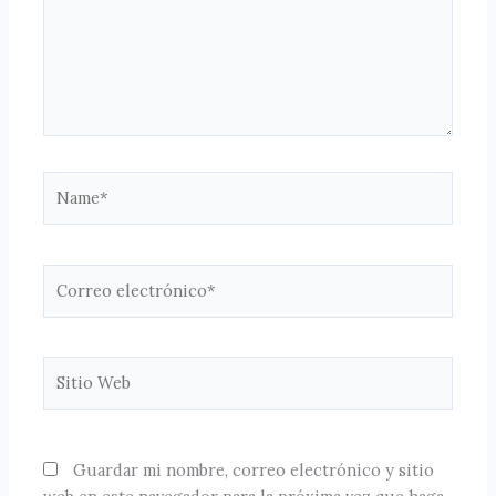
Name*
Correo
electrónico*
Sitio
Web
Guardar mi nombre, correo electrónico y sitio