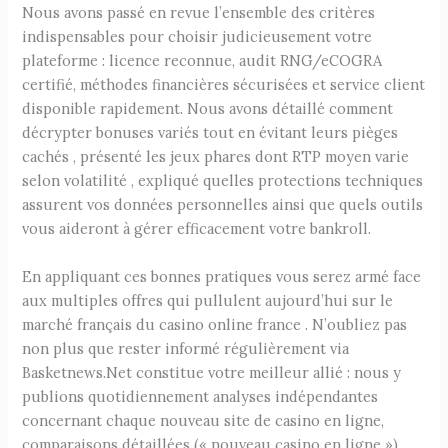
Nous avons passé en revue l’ensemble des critères
indispensables pour choisir judicieusement votre
plateforme : licence reconnue, audit RNG/eCOGRA
certifié, méthodes financières sécurisées et service client
disponible rapidement. Nous avons détaillé comment
décrypter bonuses variés tout en évitant leurs pièges
cachés , présenté les jeux phares dont RTP moyen varie
selon volatilité , expliqué quelles protections techniques
assurent vos données personnelles ainsi que quels outils
vous aideront à gérer efficacement votre bankroll.
En appliquant ces bonnes pratiques vous serez armé face
aux multiples offres qui pullulent aujourd’hui sur le
marché français du casino online france . N’oubliez pas
non plus que rester informé régulièrement via
Basketnews.Net constitue votre meilleur allié : nous y
publions quotidiennement analyses indépendantes
concernant chaque nouveau site de casino en ligne,
comparaisons détaillées (« nouveau casino en ligne »)