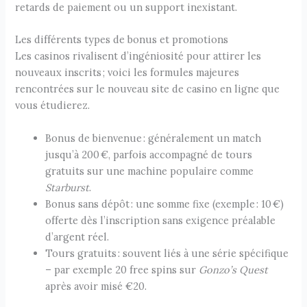
retards de paiement ou un support inexistant.
Les différents types de bonus et promotions
Les casinos rivalisent d’ingéniosité pour attirer les
nouveaux inscrits ; voici les formules majeures
rencontrées sur le nouveau site de casino en ligne que
vous étudierez.
Bonus de bienvenue : généralement un match
jusqu’à 200 €, parfois accompagné de tours
gratuits sur une machine populaire comme
Starburst
.
Bonus sans dépôt : une somme fixe (exemple : 10 €)
offerte dès l’inscription sans exigence préalable
d’argent réel.
Tours gratuits : souvent liés à une série spécifique
– par exemple 20 free spins sur
Gonzo’s Quest
après avoir misé €20.