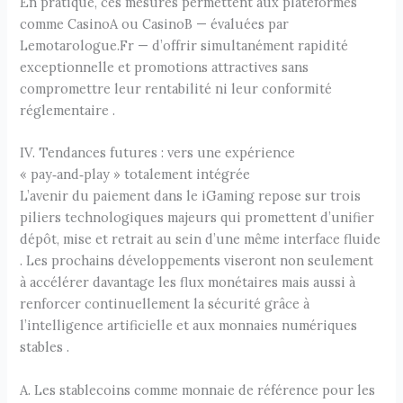
En pratique, ces mesures permettent aux plateformes
comme CasinoA ou CasinoB — évaluées par
Lemotarologue.Fr — d’offrir simultanément rapidité
exceptionnelle et promotions attractives sans
compromettre leur rentabilité ni leur conformité
réglementaire .
IV. Tendances futures : vers une expérience
« pay‑and‑play » totalement intégrée
L’avenir du paiement dans le iGaming repose sur trois
piliers technologiques majeurs qui promettent d’unifier
dépôt, mise et retrait au sein d’une même interface fluide
. Les prochains développements viseront non seulement
à accélérer davantage les flux monétaires mais aussi à
renforcer continuellement la sécurité grâce à
l’intelligence artificielle et aux monnaies numériques
stables .
A. Les stablecoins comme monnaie de référence pour les