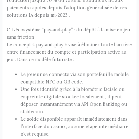
réduction jusqu’à 70 % du volume frauduleux lié aux
paiements rapides depuis l’adoption généralisée de ces
solutions IA depuis mi‑2023 .
C. L’écosystème “pay‑and‑play” : du dépôt à la mise en jeu
sans friction
Le concept « pay‑and‑play » vise à éliminer toute barrière
entre financement du compte et participation active au
jeu . Dans ce modèle futuriste :
Le joueur se connecte via son portefeuille mobile
compatible NFC ou QR code.
Une fois identifié grâce à la biométrie faciale ou
empreinte digitale stockée localement , il peut
déposer instantanément via API Open Banking ou
stablecoin.
Le solde disponible apparaît immédiatement dans
l’interface du casino ; aucune étape intermédiaire
n’est requise.