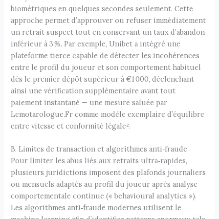
biométriques en quelques secondes seulement. Cette
approche permet d’approuver ou refuser immédiatement
un retrait suspect tout en conservant un taux d’abandon
inférieur à 3 %. Par exemple, Unibet a intégré une
plateforme tierce capable de détecter les incohérences
entre le profil du joueur et son comportement habituel
dès le premier dépôt supérieur à €1 000, déclenchant
ainsi une vérification supplémentaire avant tout
paiement instantané — une mesure saluée par
Lemotarologue.Fr comme modèle exemplaire d’équilibre
entre vitesse et conformité légale².
B. Limites de transaction et algorithmes anti‑fraude
Pour limiter les abus liés aux retraits ultra‑rapides,
plusieurs juridictions imposent des plafonds journaliers
ou mensuels adaptés au profil du joueur après analyse
comportementale continue (« behavioural analytics »).
Les algorithmes anti‑fraude modernes utilisent le