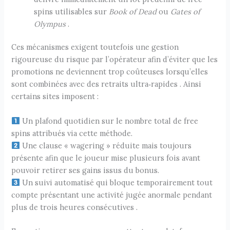
spins utilisables sur
Book of Dead
ou
Gates of
Olympus
.
Ces mécanismes exigent toutefois une gestion
rigoureuse du risque par l’opérateur afin d’éviter que les
promotions ne deviennent trop coûteuses lorsqu’elles
sont combinées avec des retraits ultra‑rapides . Ainsi
certains sites imposent :
Un plafond quotidien sur le nombre total de free
spins attribués via cette méthode.
Une clause « wagering » réduite mais toujours
présente afin que le joueur mise plusieurs fois avant
pouvoir retirer ses gains issus du bonus.
Un suivi automatisé qui bloque temporairement tout
compte présentant une activité jugée anormale pendant
plus de trois heures consécutives .