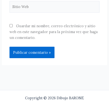
Sitio
Web
Guardar mi nombre, correo electrónico y sitio
web en este navegador para la próxima vez que haga
un comentario.
Copyright © 2026 Dibujo BARONE