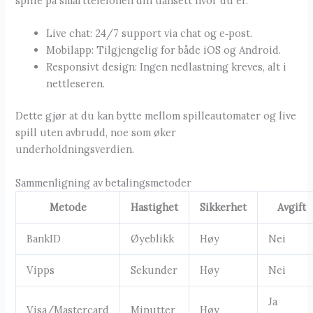
spille på smarttelefonen din uansett hvor du er.
Live chat: 24/7 support via chat og e‑post.
Mobilapp: Tilgjengelig for både iOS og Android.
Responsivt design: Ingen nedlastning kreves, alt i
nettleseren.
Dette gjør at du kan bytte mellom spilleautomater og live
spill uten avbrudd, noe som øker
underholdningsverdien.
Sammenligning av betalingsmetoder
Metode
Hastighet
Sikkerhet
Avgift
BankID
Øyeblikk
Høy
Nei
Vipps
Sekunder
Høy
Nei
Ja
Visa/Mastercard
Minutter
Høy