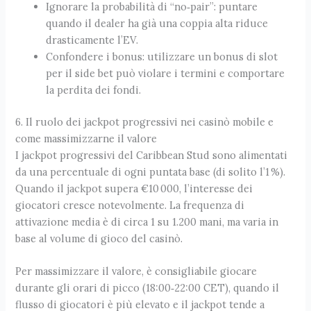
Ignorare la probabilità di “no‑pair”: puntare
quando il dealer ha già una coppia alta riduce
drasticamente l’EV.
Confondere i bonus: utilizzare un bonus di slot
per il side bet può violare i termini e comportare
la perdita dei fondi.
6. Il ruolo dei jackpot progressivi nei casinò mobile e
come massimizzarne il valore
I jackpot progressivi del Caribbean Stud sono alimentati
da una percentuale di ogni puntata base (di solito l’1 %).
Quando il jackpot supera €10 000, l’interesse dei
giocatori cresce notevolmente. La frequenza di
attivazione media è di circa 1 su 1.200 mani, ma varia in
base al volume di gioco del casinò.
Per massimizzare il valore, è consigliabile giocare
durante gli orari di picco (18:00‑22:00 CET), quando il
flusso di giocatori è più elevato e il jackpot tende a