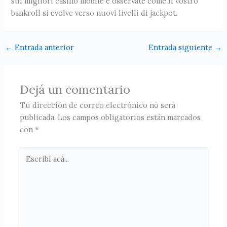
sui migliori casinò mobile e osservate come il vostro
bankroll si evolve verso nuovi livelli di jackpot.
←
Entrada anterior
Entrada siguiente
→
Dejá un comentario
Tu dirección de correo electrónico no será
publicada.
Los campos obligatorios están marcados
con
*
Escribí
acá...