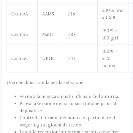
200 % fino
CasinoA
AAMS
2,1 s
a €500
150 % +
CasinoB
Malta
2,8 s
100 giri
100 % +
CasinoC
UKGC
2,4 s
€20
no‑dep
Una checklist rapida per la selezione:
Verifica la licenza sul sito ufficiale dell’autorità.
Prova la versione demo su smartphone prima di
depositare.
Controlla i termini dei bonus, in particolare il
wagering sui giochi da tavolo.
Leggi le recensioni su forum e su siti come Irer,