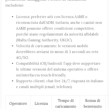
includono:
Licenza: preferire siti con licenza AAMS o
riconosciuta dall’ADM; tuttavia, anche i casinò non
AAMS possono offrire condizioni competitive,
purché siano regolamentati da autorità affidabili
(Malta Gaming Authority, UKGC).
Velocità di caricamento: le versioni mobile
dovrebbero avviarsi in meno di 3 secondi su rete
4G/5G.
Compatibilità iOS/Android: l’app deve supportare
le ultime versioni del sistema operativo e offrire
un’interfaccia touch‑friendly.
Supporto clienti: chat live 24/7, risposta in italiano
e canali multipli (email, telefono).
Tempo di
Bonus di
Operatore
Licenza
caricamento
benvenuto