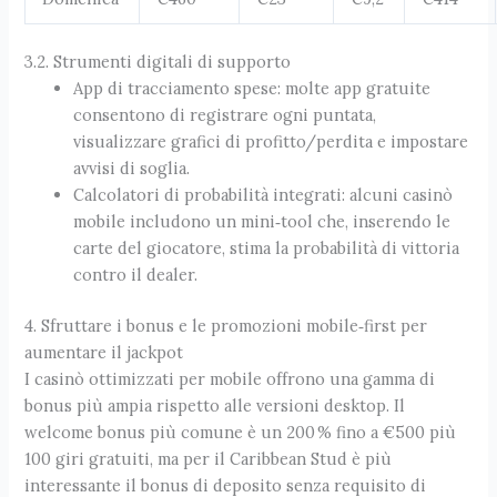
3.2. Strumenti digitali di supporto
App di tracciamento spese: molte app gratuite
consentono di registrare ogni puntata,
visualizzare grafici di profitto/perdita e impostare
avvisi di soglia.
Calcolatori di probabilità integrati: alcuni casinò
mobile includono un mini‑tool che, inserendo le
carte del giocatore, stima la probabilità di vittoria
contro il dealer.
4. Sfruttare i bonus e le promozioni mobile‑first per
aumentare il jackpot
I casinò ottimizzati per mobile offrono una gamma di
bonus più ampia rispetto alle versioni desktop. Il
welcome bonus più comune è un 200 % fino a €500 più
100 giri gratuiti, ma per il Caribbean Stud è più
interessante il bonus di deposito senza requisito di