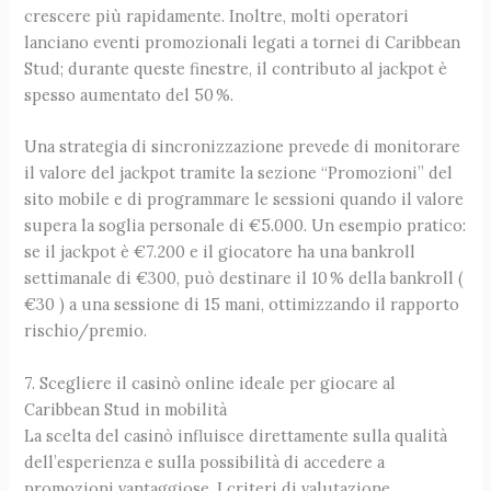
crescere più rapidamente. Inoltre, molti operatori
lanciano eventi promozionali legati a tornei di Caribbean
Stud; durante queste finestre, il contributo al jackpot è
spesso aumentato del 50 %.
Una strategia di sincronizzazione prevede di monitorare
il valore del jackpot tramite la sezione “Promozioni” del
sito mobile e di programmare le sessioni quando il valore
supera la soglia personale di €5.000. Un esempio pratico:
se il jackpot è €7.200 e il giocatore ha una bankroll
settimanale di €300, può destinare il 10 % della bankroll (
€30 ) a una sessione di 15 mani, ottimizzando il rapporto
rischio/premio.
7. Scegliere il casinò online ideale per giocare al
Caribbean Stud in mobilità
La scelta del casinò influisce direttamente sulla qualità
dell’esperienza e sulla possibilità di accedere a
promozioni vantaggiose. I criteri di valutazione