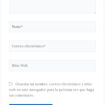
Name*
Correo
electrónico*
Sitio
Web
Guardar mi nombre, correo electrónico y sitio
web en este navegador para la próxima vez que haga
un comentario.