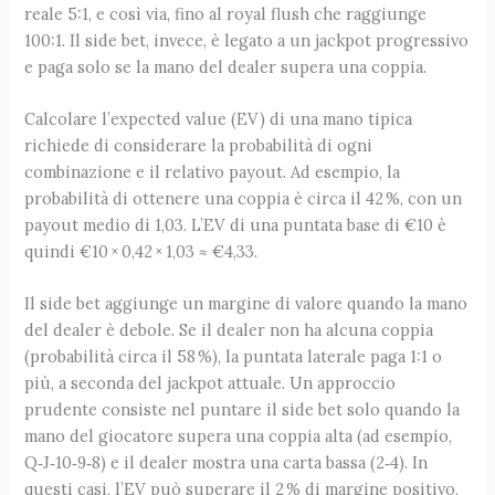
reale 5:1, e così via, fino al royal flush che raggiunge
100:1. Il side bet, invece, è legato a un jackpot progressivo
e paga solo se la mano del dealer supera una coppia.
Calcolare l’expected value (EV) di una mano tipica
richiede di considerare la probabilità di ogni
combinazione e il relativo payout. Ad esempio, la
probabilità di ottenere una coppia è circa il 42 %, con un
payout medio di 1,03. L’EV di una puntata base di €10 è
quindi €10 × 0,42 × 1,03 ≈ €4,33.
Il side bet aggiunge un margine di valore quando la mano
del dealer è debole. Se il dealer non ha alcuna coppia
(probabilità circa il 58 %), la puntata laterale paga 1:1 o
più, a seconda del jackpot attuale. Un approccio
prudente consiste nel puntare il side bet solo quando la
mano del giocatore supera una coppia alta (ad esempio,
Q‑J‑10‑9‑8) e il dealer mostra una carta bassa (2‑4). In
questi casi, l’EV può superare il 2 % di margine positivo,