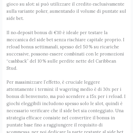
gioco su slot: si può utilizzare il credito esclusivamente
sulla variante poker, aumentando il volume di puntate sul
side bet.
Il no‑deposit bonus di €10 è ideale per testare la
meccanica del side bet senza rischiare capitale proprio. I
reload bonus settimanali, spesso del 50 % su ricariche
successive, possono essere combinati con le promozioni
“cashback” del 10 % sulle perdite nette del Caribbean
Stud.
Per massimizzare l’effetto, è cruciale leggere
attentamente i termini: il wagering medio è di 30x per i
bonus di benvenuto, ma può scendere a 15x per i reload. I
giochi eleggibili includono spesso solo le slot, quindi è
necessario verificare che il side bet sia conteggiato. Una
strategia efficace consiste nel convertire il bonus in
puntate base fino a raggiungere il requisito di
scommessa, per poi dedicare la parte restante al side bet,