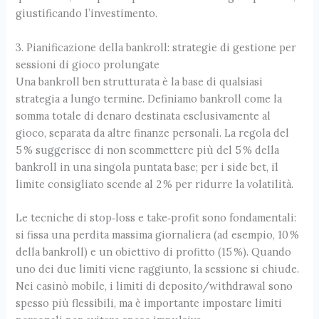
giustificando l’investimento.
3. Pianificazione della bankroll: strategie di gestione per
sessioni di gioco prolungate
Una bankroll ben strutturata è la base di qualsiasi
strategia a lungo termine. Definiamo bankroll come la
somma totale di denaro destinata esclusivamente al
gioco, separata da altre finanze personali. La regola del
5 % suggerisce di non scommettere più del 5 % della
bankroll in una singola puntata base; per i side bet, il
limite consigliato scende al 2 % per ridurre la volatilità.
Le tecniche di stop‑loss e take‑profit sono fondamentali:
si fissa una perdita massima giornaliera (ad esempio, 10 %
della bankroll) e un obiettivo di profitto (15 %). Quando
uno dei due limiti viene raggiunto, la sessione si chiude.
Nei casinò mobile, i limiti di deposito/withdrawal sono
spesso più flessibili, ma è importante impostare limiti